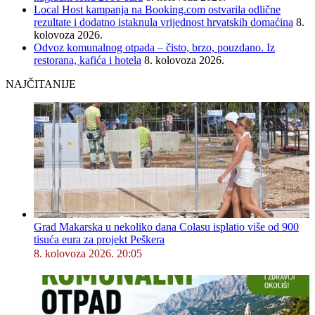
Local Host kampanja na Booking.com ostvarila odlične
rezultate i dodatno istaknula vrijednost hrvatskih domaćina
8.
kolovoza 2026.
Odvoz komunalnog otpada – čisto, brzo, pouzdano. Iz
restorana, kafića i hotela
8. kolovoza 2026.
NAJČITANIJE
Grad Makarska u nekoliko dana Colasu isplatio više od 900
tisuća eura za projekt Peškera
8. kolovoza 2026. 20:05