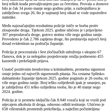
broj teških krađa provaljivanjem pao za četvrtinu. Provala u domove
bilo je čak 34 posto manje nego godinu prije, a razbojništava je
zabilježeno svega 26, što je najmanji broj otkad se vode usporedive
statistike.
Među najznačajnijim rezultatima policije ističe se borba protiv
zlouporabe droga. Tijekom 2025. godine uhićeno je i prijavljeno
307 preprodavača droge, gotovo stotinu više nego godinu ranije.
Provedeno je čak 2.786 zapljena droge, što predstavlja najveći broj
dosad evidentiran na području županije.
Policija je procesuirala i šest zločinačkih udruženja s ukupno 67
članova, dok je za nelegalno posjedovanje oružja podneseno 455
kaznenih i prekršajnih prijava.
Unatoč pozitivnim trendovima u kriminalitetu, prometna sigurnost
ostaje jedno od najvećih sigurnosnih pitanja. Na cestama Splitsko-
dalmatinske županije tijekom 2025. godine poginulo je 26 osoba, tri
više nego godinu ranije. Broj teško ozlijeđenih ipak je smanjen, pa
je zabilježena 451 teško ozlijeđena osoba, što je 40 manje nego
2024. godine.
Policija je iz prometa isključila čak 8.940 vozača koji su vozili pod
utjecajem alkohola ili droga, odnosno odbili testiranje. Uhićeno je
658 višestrukih prometnih prekršitelja, a najtežim počiniteljima