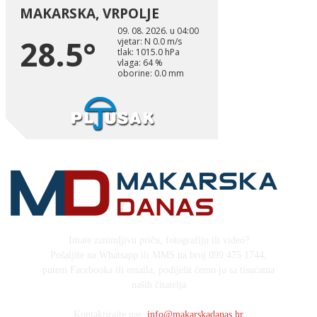
Imate zanimljivu priču, fotografiju ili video?
Pošaljite na Whatsapp ili MMS na broj 099 475 1744,
putem Facebooka ili emaila, podijelit ćemo ju sa tisućama
naših čitatelja
Kontaktirajte nas:
info@makarskadanas.hr