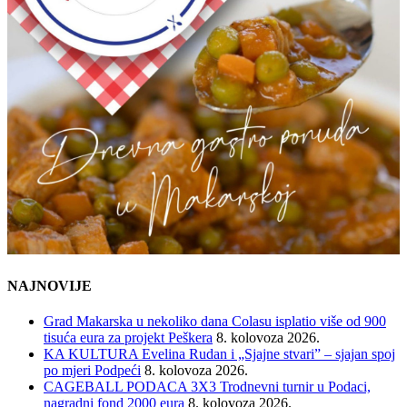
NAJNOVIJE
Grad Makarska u nekoliko dana Colasu isplatio više od 900
tisuća eura za projekt Peškera
8. kolovoza 2026.
KA KULTURA Evelina Rudan i „Sjajne stvari” – sjajan spoj
po mjeri Podpeći
8. kolovoza 2026.
CAGEBALL PODACA 3X3 Trodnevni turnir u Podaci,
nagradni fond 2000 eura
8. kolovoza 2026.