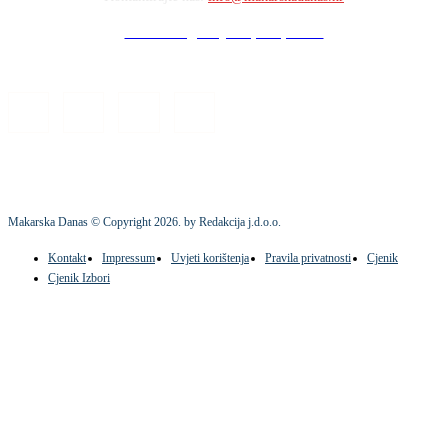
Stock images by Depositphotos
Makarska Danas © Copyright
2026
. by Redakcija j.d.o.o.
Kontakt
Impressum
Uvjeti korištenja
Pravila privatnosti
Cjenik
Cjenik Izbori