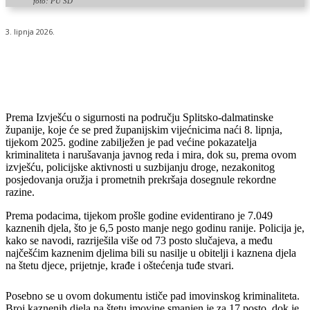
foto: PU SD
3. lipnja 2026.
Prema Izvješću o sigurnosti na području Splitsko-dalmatinske
županije, koje će se pred županijskim vijećnicima naći 8. lipnja,
tijekom 2025. godine zabilježen je pad većine pokazatelja
kriminaliteta i narušavanja javnog reda i mira, dok su, prema ovom
izvješću, policijske aktivnosti u suzbijanju droge, nezakonitog
posjedovanja oružja i prometnih prekršaja dosegnule rekordne
razine.
Prema podacima, tijekom prošle godine evidentirano je 7.049
kaznenih djela, što je 6,5 posto manje nego godinu ranije. Policija je,
kako se navodi, razriješila više od 73 posto slučajeva, a među
najčešćim kaznenim djelima bili su nasilje u obitelji i kaznena djela
na štetu djece, prijetnje, krađe i oštećenja tuđe stvari.
Posebno se u ovom dokumentu ističe pad imovinskog kriminaliteta.
Broj kaznenih djela na štetu imovine smanjen je za 17 posto, dok je