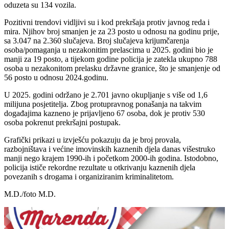
oduzeta su 134 vozila.
Pozitivni trendovi vidljivi su i kod prekršaja protiv javnog reda i
mira. Njihov broj smanjen je za 23 posto u odnosu na godinu prije,
sa 3.047 na 2.360 slučajeva. Broj slučajeva krijumčarenja
osoba/pomaganja u nezakonitim prelascima u 2025. godini bio je
manji za 19 posto, a tijekom godine policija je zatekla ukupno 788
osoba u nezakonitom prelasku državne granice, što je smanjenje od
56 posto u odnosu 2024.godinu.
U 2025. godini održano je 2.701 javno okupljanje s više od 1,6
milijuna posjetitelja. Zbog protupravnog ponašanja na takvim
događajima kazneno je prijavljeno 67 osoba, dok je protiv 530
osoba pokrenut prekršajni postupak.
Grafički prikazi u izvješću pokazuju da je broj provala,
razbojništava i većine imovinskih kaznenih djela danas višestruko
manji nego krajem 1990-ih i početkom 2000-ih godina. Istodobno,
policija ističe rekordne rezultate u otkrivanju kaznenih djela
povezanih s drogama i organiziranim kriminalitetom.
M.D./foto M.D.