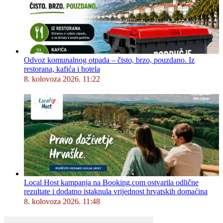
Odvoz komunalnog otpada – čisto, brzo, pouzdano. Iz
restorana, kafića i hotela
8. kolovoza 2026. 11:22
Local Host kampanja na Booking.com ostvarila odlične
rezultate i dodatno istaknula vrijednost hrvatskih domaćina
8. kolovoza 2026. 11:48