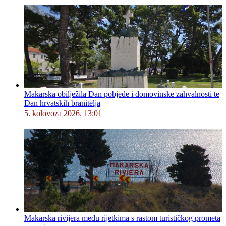
Makarska obilježila Dan pobjede i domovinske zahvalnosti te
Dan hrvatskih branitelja
5. kolovoza 2026. 13:01
Makarska rivijera među rijetkima s rastom turističkog prometa