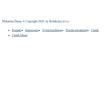
Makarska Danas © Copyright
2026
. by Redakcija j.d.o.o.
Kontakt
Impressum
Uvjeti korištenja
Pravila privatnosti
Cjenik
Cjenik Izbori