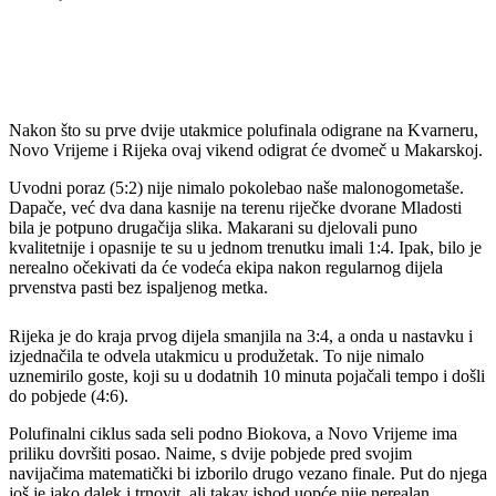
Nakon što su prve dvije utakmice polufinala odigrane na Kvarneru,
Novo Vrijeme i Rijeka ovaj vikend odigrat će dvomeč u Makarskoj.
Uvodni poraz (5:2) nije nimalo pokolebao naše malonogometaše.
Dapače, već dva dana kasnije na terenu riječke dvorane Mladosti
bila je potpuno drugačija slika. Makarani su djelovali puno
kvalitetnije i opasnije te su u jednom trenutku imali 1:4. Ipak, bilo je
nerealno očekivati da će vodeća ekipa nakon regularnog dijela
prvenstva pasti bez ispaljenog metka.
Rijeka je do kraja prvog dijela smanjila na 3:4, a onda u nastavku i
izjednačila te odvela utakmicu u produžetak. To nije nimalo
uznemirilo goste, koji su u dodatnih 10 minuta pojačali tempo i došli
do pobjede (4:6).
Polufinalni ciklus sada seli podno Biokova, a Novo Vrijeme ima
priliku dovršiti posao. Naime, s dvije pobjede pred svojim
navijačima matematički bi izborilo drugo vezano finale. Put do njega
još je jako dalek i trnovit, ali takav ishod uopće nije nerealan.