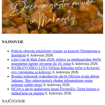
NAJNOVIJE
Policija objavila priopćenje vezano za koncert Thompsona u
Imotskom
6. kolovoza 2026.
Lino Cup & Mali Zmaj 2026: prijave za međunarodne dječje
nogometne turnire otvorene do 10. rujna
6. kolovoza 2026.
BAŠKOVOŠKO LITO Večeras Ribarska večer u Krvavici,
evo i programa za kolovoz:
6. kolovoza 2026.
Brodari pokrenuli svakodnevne akcije čišćenja uvala diljem
Jadrana: ‘Bez odgovarajuće obalne infrastrukture nema
potpune zaštite mora’
6. kolovoza 2026.
HGSS u akciji spašavanja iznad Živogošća: Turist krenuo u
natikačama na planinu
6. kolovoza 2026.
NAJČITANIJE