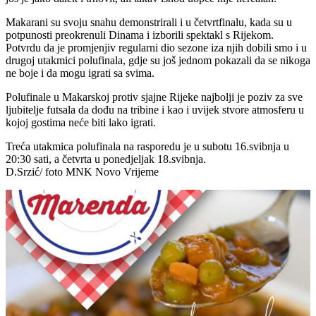
Makarani su svoju snahu demonstrirali i u četvrtfinalu, kada su u
potpunosti preokrenuli Dinama i izborili spektakl s Rijekom.
Potvrdu da je promjenjiv regularni dio sezone iza njih dobili smo i u
drugoj utakmici polufinala, gdje su još jednom pokazali da se nikoga
ne boje i da mogu igrati sa svima.
Polufinale u Makarskoj protiv sjajne Rijeke najbolji je poziv za sve
ljubitelje futsala da dođu na tribine i kao i uvijek stvore atmosferu u
kojoj gostima neće biti lako igrati.
Treća utakmica polufinala na rasporedu je u subotu 16.svibnja u
20:30 sati, a četvrta u ponedjeljak 18.svibnja.
D.Srzić/ foto MNK Novo Vrijeme