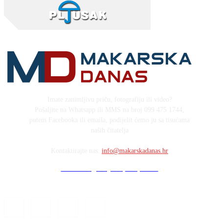
Imate zanimljivu priču, fotografiju ili video?
Pošaljite na Whatsapp ili MMS na broj 099 475 1744,
putem Facebooka ili emaila, podijelit ćemo ju sa tisućama
naših čitatelja
Kontaktirajte nas:
info@makarskadanas.hr
Stock images by Depositphotos