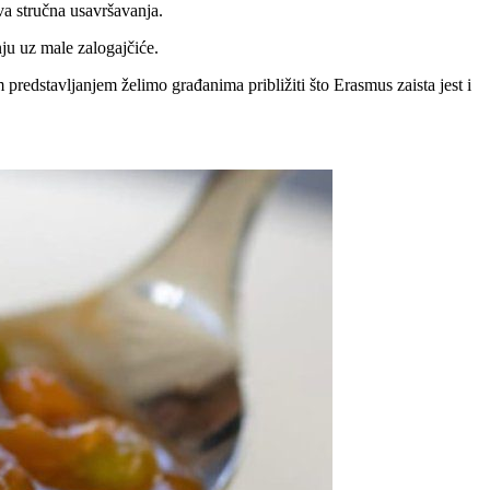
ova stručna usavršavanja.
nju uz male zalogajčiće.
predstavljanjem želimo građanima približiti što Erasmus zaista jest i