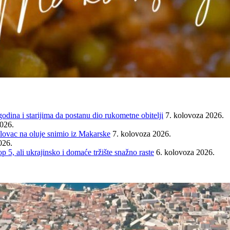
ina i starijima da postanu dio rukometne obitelji
7. kolovoza 2026.
2026.
ovac na oluje snimio iz Makarske
7. kolovoza 2026.
026.
ali ukrajinsko i domaće tržište snažno raste
6. kolovoza 2026.