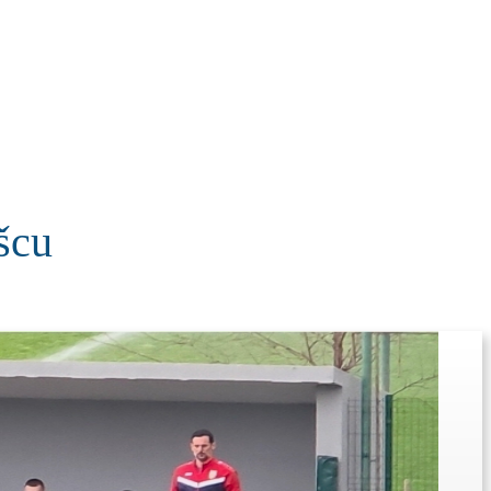
KOLUMNE
MORE
T
šcu