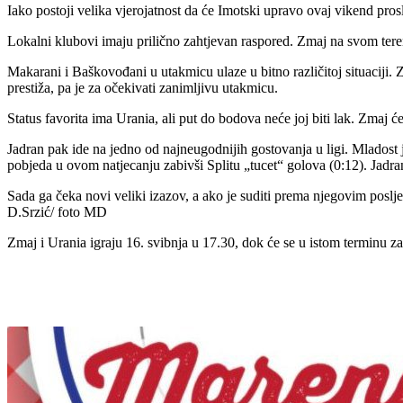
Iako postoji velika vjerojatnost da će Imotski upravo ovaj vikend prosla
Lokalni klubovi imaju prilično zahtjevan raspored. Zmaj na svom ter
Makarani i Baškovođani u utakmicu ulaze u bitno različitoj situaciji. Z
prestiža, pa je za očekivati zanimljivu utakmicu.
Status favorita ima Urania, ali put do bodova neće joj biti lak. Zmaj
Jadran pak ide na jedno od najneugodnijih gostovanja u ligi. Mladost je
pobjeda u ovom natjecanju zabivši Splitu „tucet“ golova (0:12). Jadra
Sada ga čeka novi veliki izazov, a ako je suditi prema njegovim posl
D.Srzić/ foto MD
Zmaj i Urania igraju 16. svibnja u 17.30, dok će se u istom terminu za