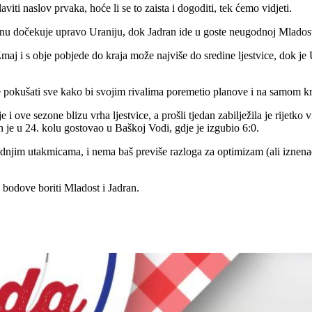
viti naslov prvaka, hoće li se to zaista i dogoditi, tek ćemo vidjeti.
enu dočekuje upravo Uraniju, dok Jadran ide u goste neugodnoj Mladost
maj i s obje pobjede do kraja može najviše do sredine ljestvice, dok je 
 će pokušati sve kako bi svojim rivalima poremetio planove i na samom 
 i ove sezone blizu vrha ljestvice, a prošli tjedan zabilježila je rijetko
n je u 24. kolu gostovao u Baškoj Vodi, gdje je izgubio 6:0.
jednjim utakmicama, i nema baš previše razloga za optimizam (ali iznen
 bodove boriti Mladost i Jadran.