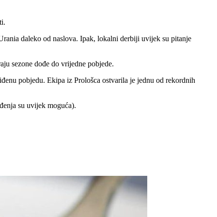
i.
Urania daleko od naslova. Ipak, lokalni derbiji uvijek su pitanje
kraju sezone dođe do vrijedne pobjede.
 viđenu pobjedu. Ekipa iz Prološca ostvarila je jednu od rekordnih
ađenja su uvijek moguća).