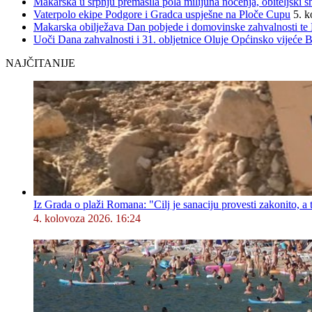
Makarska u srpnju premašila pola milijuna noćenja, obiteljski s
Vaterpolo ekipe Podgore i Gradca uspješne na Ploče Cupu
5. k
Makarska obilježava Dan pobjede i domovinske zahvalnosti te D
Uoči Dana zahvalnosti i 31. obljetnice Oluje Općinsko vijeće 
NAJČITANIJE
Iz Grada o plaži Romana: "Cilj je sanaciju provesti zakonito, a
4. kolovoza 2026. 16:24