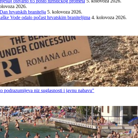
mještaj ostvario 65 posto turističkog prometa
5. kolovoza 2026.
olovoza 2026.
an hrvatskih branitelja
5. kolovoza 2026.
Baške Vode odalo počast hrvatskim braniteljima
4. kolovoza 2026.
 to podrazumijeva niz suglasnosti i javnu nabavu"