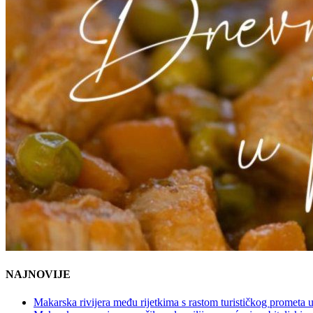
NAJNOVIJE
Makarska rivijera među rijetkima s rastom turističkog prometa u