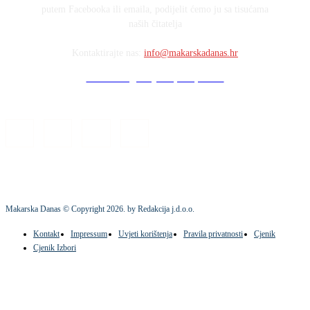
putem Facebooka ili emaila, podijelit ćemo ju sa tisućama
naših čitatelja
Kontaktirajte nas:
info@makarskadanas.hr
Stock images by Depositphotos
Makarska Danas © Copyright
2026
. by Redakcija j.d.o.o.
Kontakt
Impressum
Uvjeti korištenja
Pravila privatnosti
Cjenik
Cjenik Izbori