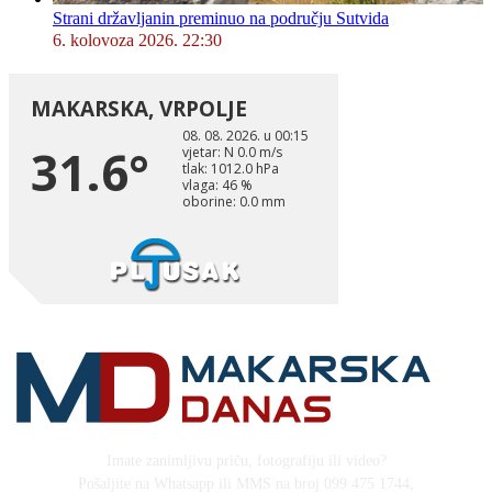
Strani državljanin preminuo na području Sutvida
6. kolovoza 2026. 22:30
Imate zanimljivu priču, fotografiju ili video?
Pošaljite na Whatsapp ili MMS na broj 099 475 1744,