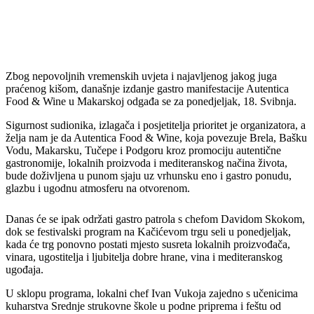
Zbog nepovoljnih vremenskih uvjeta i najavljenog jakog juga
praćenog kišom, današnje izdanje gastro manifestacije Autentica
Food & Wine u Makarskoj odgađa se za ponedjeljak, 18. Svibnja.
Sigurnost sudionika, izlagača i posjetitelja prioritet je organizatora, a
želja nam je da Autentica Food & Wine, koja povezuje Brela, Bašku
Vodu, Makarsku, Tučepe i Podgoru kroz promociju autentične
gastronomije, lokalnih proizvoda i mediteranskog načina života,
bude doživljena u punom sjaju uz vrhunsku eno i gastro ponudu,
glazbu i ugodnu atmosferu na otvorenom.
Danas će se ipak održati gastro patrola s chefom Davidom Skokom,
dok se festivalski program na Kačićevom trgu seli u ponedjeljak,
kada će trg ponovno postati mjesto susreta lokalnih proizvođača,
vinara, ugostitelja i ljubitelja dobre hrane, vina i mediteranskog
ugođaja.
U sklopu programa, lokalni chef Ivan Vukoja zajedno s učenicima
kuharstva Srednje strukovne škole u podne priprema i feštu od