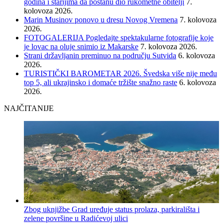
godina i starijima da postanu dio rukometne obitelji
7.
kolovoza 2026.
Marin Musinov ponovo u dresu Novog Vremena
7. kolovoza
2026.
FOTOGALERIJA Pogledajte spektakularne fotografije koje
je lovac na oluje snimio iz Makarske
7. kolovoza 2026.
Strani državljanin preminuo na području Sutvida
6. kolovoza
2026.
TURISTIČKI BAROMETAR 2026. Švedska više nije među
top 5, ali ukrajinsko i domaće tržište snažno raste
6. kolovoza
2026.
NAJČITANIJE
Zbog uknjižbe Grad uređuje status prolaza, parkirališta i
zelene površine u Radićevoj ulici