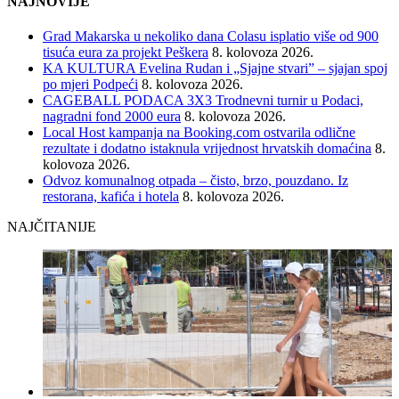
NAJNOVIJE
Grad Makarska u nekoliko dana Colasu isplatio više od 900
tisuća eura za projekt Peškera
8. kolovoza 2026.
KA KULTURA Evelina Rudan i „Sjajne stvari” – sjajan spoj
po mjeri Podpeći
8. kolovoza 2026.
CAGEBALL PODACA 3X3 Trodnevni turnir u Podaci,
nagradni fond 2000 eura
8. kolovoza 2026.
Local Host kampanja na Booking.com ostvarila odlične
rezultate i dodatno istaknula vrijednost hrvatskih domaćina
8.
kolovoza 2026.
Odvoz komunalnog otpada – čisto, brzo, pouzdano. Iz
restorana, kafića i hotela
8. kolovoza 2026.
NAJČITANIJE