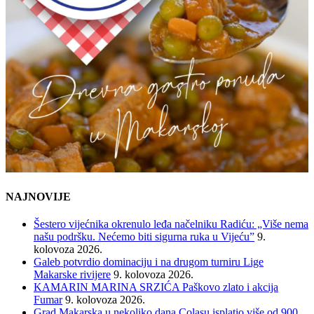
NAJNOVIJE
Šestero vijećnika okrenulo leđa načelniku Radiću: „Više nema
našu podršku. Nećemo biti sigurna ruka u Vijeću”
9.
kolovoza 2026.
Galeb potvrdio dominaciju i na drugom turniru Lige
Makarske rivijere
9. kolovoza 2026.
KAMARIN MARINA SRZIĆA Paškovo zlato i akcija
Fumar
9. kolovoza 2026.
Grad Makarska u nekoliko dana Colasu isplatio više od 900