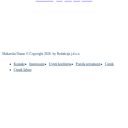
Makarska Danas © Copyright
2026
. by Redakcija j.d.o.o.
Kontakt
Impressum
Uvjeti korištenja
Pravila privatnosti
Cjenik
Cjenik Izbori