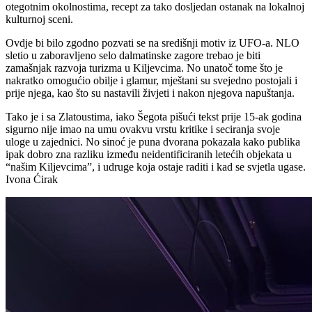
otegotnim okolnostima, recept za tako dosljedan ostanak na lokalnoj
kulturnoj sceni.
Ovdje bi bilo zgodno pozvati se na središnji motiv iz UFO-a. NLO
sletio u zaboravljeno selo dalmatinske zagore trebao je biti
zamašnjak razvoja turizma u Kiljevcima. No unatoč tome što je
nakratko omogućio obilje i glamur, mještani su svejedno postojali i
prije njega, kao što su nastavili živjeti i nakon njegova napuštanja.
Tako je i sa Zlatoustima, iako Šegota pišući tekst prije 15-ak godina
sigurno nije imao na umu ovakvu vrstu kritike i seciranja svoje
uloge u zajednici. No sinoć je puna dvorana pokazala kako publika
ipak dobro zna razliku između neidentificiranih letećih objekata u
“našim Kiljevcima”, i udruge koja ostaje raditi i kad se svjetla ugase.
Ivona Ćirak