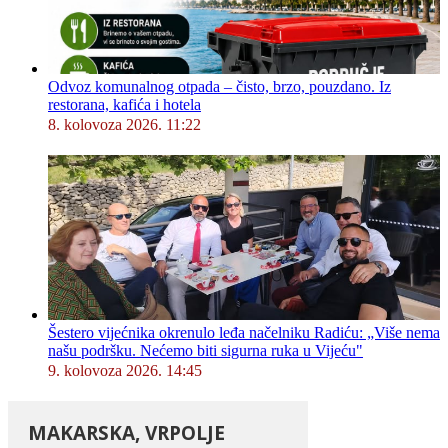
Odvoz komunalnog otpada – čisto, brzo, pouzdano. Iz
restorana, kafića i hotela
8. kolovoza 2026. 11:22
Šestero vijećnika okrenulo leđa načelniku Radiću: „Više nema
našu podršku. Nećemo biti sigurna ruka u Vijeću"
9. kolovoza 2026. 14:45