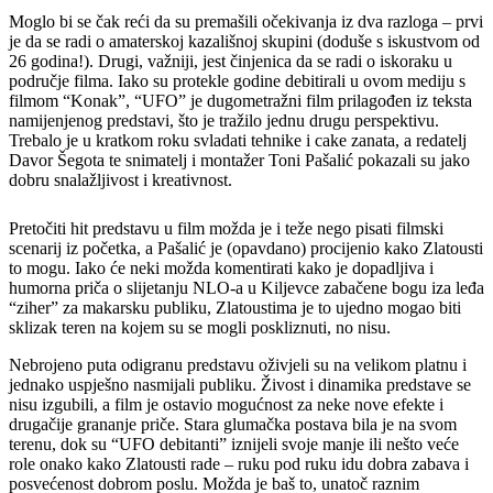
Moglo bi se čak reći da su premašili očekivanja iz dva razloga – prvi
je da se radi o amaterskoj kazališnoj skupini (doduše s iskustvom od
26 godina!). Drugi, važniji, jest činjenica da se radi o iskoraku u
područje filma. Iako su protekle godine debitirali u ovom mediju s
filmom “Konak”, “UFO” je dugometražni film prilagođen iz teksta
namijenjenog predstavi, što je tražilo jednu drugu perspektivu.
Trebalo je u kratkom roku svladati tehnike i cake zanata, a redatelj
Davor Šegota te snimatelj i montažer Toni Pašalić pokazali su jako
dobru snalažljivost i kreativnost.
Pretočiti hit predstavu u film možda je i teže nego pisati filmski
scenarij iz početka, a Pašalić je (opavdano) procijenio kako Zlatousti
to mogu. Iako će neki možda komentirati kako je dopadljiva i
humorna priča o slijetanju NLO-a u Kiljevce zabačene bogu iza leđa
“ziher” za makarsku publiku, Zlatoustima je to ujedno mogao biti
sklizak teren na kojem su se mogli poskliznuti, no nisu.
Nebrojeno puta odigranu predstavu oživjeli su na velikom platnu i
jednako uspješno nasmijali publiku. Živost i dinamika predstave se
nisu izgubili, a film je ostavio mogućnost za neke nove efekte i
drugačije grananje priče. Stara glumačka postava bila je na svom
terenu, dok su “UFO debitanti” iznijeli svoje manje ili nešto veće
role onako kako Zlatousti rade – ruku pod ruku idu dobra zabava i
posvećenost dobrom poslu. Možda je baš to, unatoč raznim