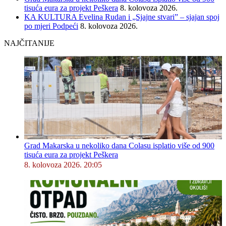
tisuća eura za projekt Peškera
8. kolovoza 2026.
KA KULTURA Evelina Rudan i „Sjajne stvari” – sjajan spoj
po mjeri Podpeći
8. kolovoza 2026.
NAJČITANIJE
Grad Makarska u nekoliko dana Colasu isplatio više od 900
tisuća eura za projekt Peškera
8. kolovoza 2026. 20:05