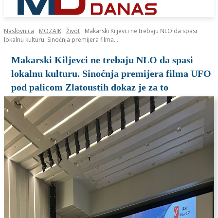
Naslovnica
MOZAIK
Život
Makarski Kiljevci ne trebaju NLO da spasi
lokalnu kulturu. Sinoćnja premijera filma...
Makarski Kiljevci ne trebaju NLO da spasi
lokalnu kulturu. Sinoćnja premijera filma UFO
pod palicom Zlatoustih dokaz je za to