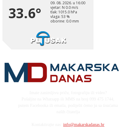
Imate zanimljivu priču, fotografiju ili video?
Pošaljite na Whatsapp ili MMS na broj 099 475 1744,
putem Facebooka ili emaila, podijelit ćemo ju sa tisućama
naših čitatelja
Kontaktirajte nas:
info@makarskadanas.hr
Stock images by Depositphotos