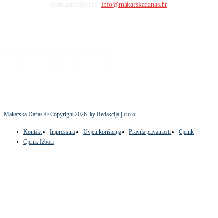
Kontaktirajte nas:
info@makarskadanas.hr
Stock images by Depositphotos
Makarska Danas © Copyright
2026
. by Redakcija j.d.o.o.
Kontakt
Impressum
Uvjeti korištenja
Pravila privatnosti
Cjenik
Cjenik Izbori