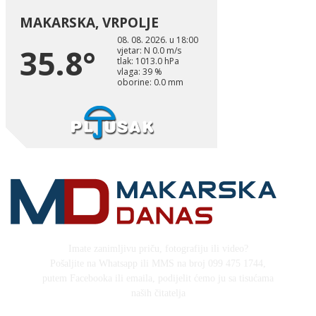
Imate zanimljivu priču, fotografiju ili video?
Pošaljite na Whatsapp ili MMS na broj 099 475 1744,
putem Facebooka ili emaila, podijelit ćemo ju sa tisućama
naših čitatelja