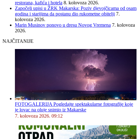
restorana, kafića i hotela
8. kolovoza 2026.
Započeli upisi u ŽRK Makarska: Poziv djevojčicama od osam
godina i starijima da postanu dio rukometne obitelji
7.
kolovoza 2026.
Marin Musinov ponovo u dresu Novog Vremena
7. kolovoza
2026.
NAJČITANIJE
FOTOGALERIJA Pogledajte spektakularne fotografije koje
je lovac na oluje snimio iz Makarske
7. kolovoza 2026. 09:12