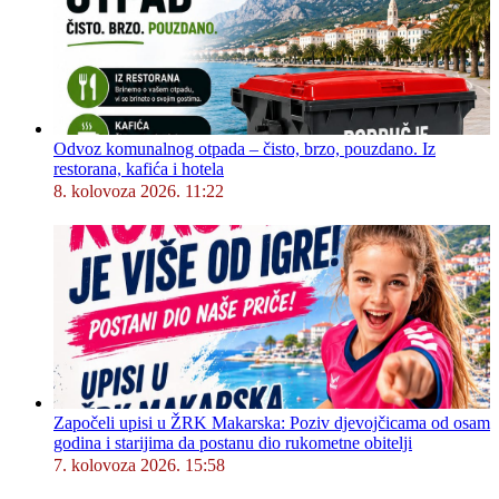
Odvoz komunalnog otpada – čisto, brzo, pouzdano. Iz
restorana, kafića i hotela
8. kolovoza 2026. 11:22
Započeli upisi u ŽRK Makarska: Poziv djevojčicama od osam
godina i starijima da postanu dio rukometne obitelji
7. kolovoza 2026. 15:58