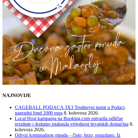
NAJNOVIJE
CAGEBALL PODACA 3X3 Trodnevni turnir u Podaci,
nagradni fond 2000 eura
8. kolovoza 2026.
Local Host kampanja na Booking.com ostvarila odlične
rezultate i dodatno istaknula vrijednost hrvatskih domaćina
8.
kolovoza 2026.
Odvoz komunalnog otpada – čisto, brzo, pouzdano. Iz