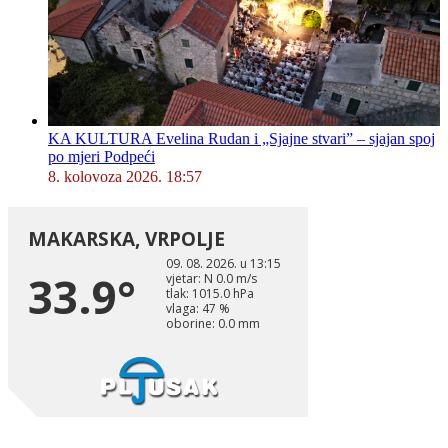
KA KULTURA Evelina Rudan i „Sjajne stvari” – sjajan spoj
po mjeri Podpeći
8. kolovoza 2026. 18:57