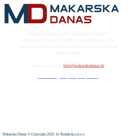
Imate zanimljivu priču, fotografiju ili video?
Pošaljite na Whatsapp ili MMS na broj 099 475 1744,
putem Facebooka ili emaila, podijelit ćemo ju sa tisućama
naših čitatelja
Kontaktirajte nas:
info@makarskadanas.hr
Stock images by Depositphotos
Makarska Danas © Copyright
2026
. by Redakcija j.d.o.o.