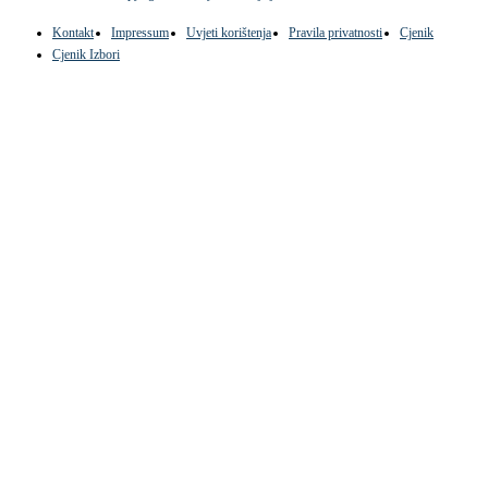
Kontakt
Impressum
Uvjeti korištenja
Pravila privatnosti
Cjenik
Cjenik Izbori