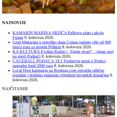
NAJNOVIJE
KAMARIN MARINA SRZIĆA Paškovo zlato i akcija
Fumar
9. kolovoza 2026.
Grad Makarska u nekoliko dana Colasu isplatio više od 900
tisuća eura za projekt Peškera
8. kolovoza 2026.
KA KULTURA Evelina Rudan i „Sjajne stvari” – sjajan spoj
po mjeri Podpeći
8. kolovoza 2026.
CAGEBALL PODACA 3X3 Trodnevni turnir u Podaci,
nagradni fond 2000 eura
8. kolovoza 2026.
Local Host kampanja na Booking.com ostvarila odlične
rezultate i dodatno istaknula vrijednost hrvatskih domaćina
8.
kolovoza 2026.
NAJČITANIJE