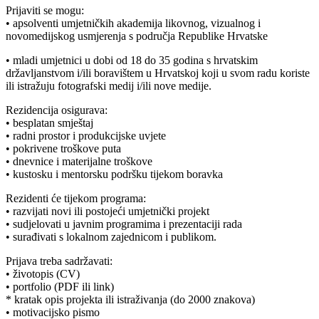
Prijaviti se mogu:
• apsolventi umjetničkih akademija likovnog, vizualnog i
novomedijskog usmjerenja s područja Republike Hrvatske
• mladi umjetnici u dobi od 18 do 35 godina s hrvatskim
državljanstvom i/ili boravištem u Hrvatskoj koji u svom radu koriste
ili istražuju fotografski medij i/ili nove medije.
Rezidencija osigurava:
• besplatan smještaj
• radni prostor i produkcijske uvjete
• pokrivene troškove puta
• dnevnice i materijalne troškove
• kustosku i mentorsku podršku tijekom boravka
Rezidenti će tijekom programa:
• razvijati novi ili postojeći umjetnički projekt
• sudjelovati u javnim programima i prezentaciji rada
• surađivati s lokalnom zajednicom i publikom.
Prijava treba sadržavati:
• životopis (CV)
• portfolio (PDF ili link)
* kratak opis projekta ili istraživanja (do 2000 znakova)
• motivacijsko pismo