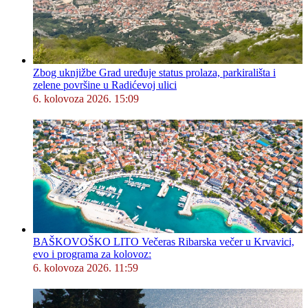
Zbog uknjižbe Grad uređuje status prolaza, parkirališta i
zelene površine u Radićevoj ulici
6. kolovoza 2026. 15:09
BAŠKOVOŠKO LITO Večeras Ribarska večer u Krvavici,
evo i programa za kolovoz:
6. kolovoza 2026. 11:59