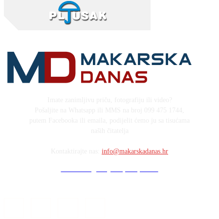
Imate zanimljivu priču, fotografiju ili video?
Pošaljite na Whatsapp ili MMS na broj 099 475 1744,
putem Facebooka ili emaila, podijelit ćemo ju sa tisućama
naših čitatelja
Kontaktirajte nas:
info@makarskadanas.hr
Stock images by Depositphotos