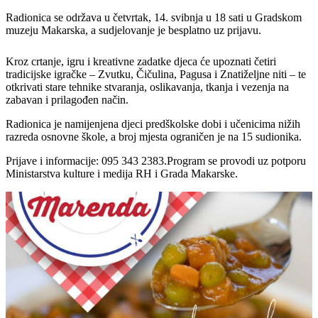
Radionica se održava u četvrtak, 14. svibnja u 18 sati u Gradskom
muzeju Makarska, a sudjelovanje je besplatno uz prijavu.
Kroz crtanje, igru i kreativne zadatke djeca će upoznati četiri
tradicijske igračke – Zvutku, Čičulina, Pagusa i Znatiželjne niti – te
otkrivati stare tehnike stvaranja, oslikavanja, tkanja i vezenja na
zabavan i prilagođen način.
Radionica je namijenjena djeci predškolske dobi i učenicima nižih
razreda osnovne škole, a broj mjesta ograničen je na 15 sudionika.
Prijave i informacije: 095 343 2383.Program se provodi uz potporu
Ministarstva kulture i medija RH i Grada Makarske.