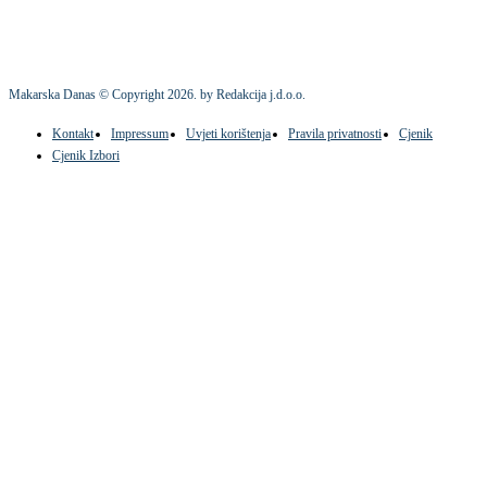
Makarska Danas © Copyright
2026
. by Redakcija j.d.o.o.
Kontakt
Impressum
Uvjeti korištenja
Pravila privatnosti
Cjenik
Cjenik Izbori