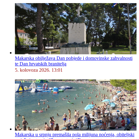
Makarska obilježava Dan pobjede i domovinske zahvalnosti
te Dan hrvatskih branitelja
5. kolovoza 2026. 13:01
Makarska u srpnju premašila pola milijuna noćenja, obiteljski