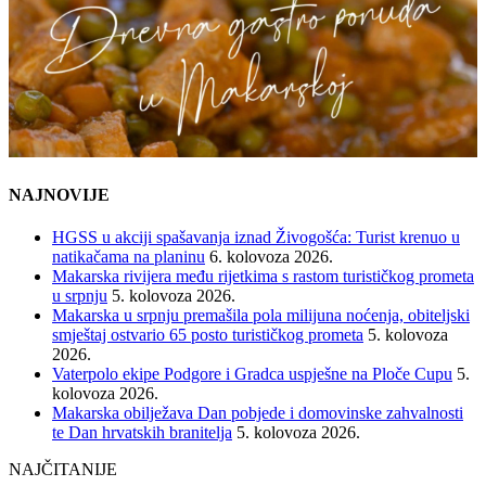
NAJNOVIJE
HGSS u akciji spašavanja iznad Živogošća: Turist krenuo u
natikačama na planinu
6. kolovoza 2026.
Makarska rivijera među rijetkima s rastom turističkog prometa
u srpnju
5. kolovoza 2026.
Makarska u srpnju premašila pola milijuna noćenja, obiteljski
smještaj ostvario 65 posto turističkog prometa
5. kolovoza
2026.
Vaterpolo ekipe Podgore i Gradca uspješne na Ploče Cupu
5.
kolovoza 2026.
Makarska obilježava Dan pobjede i domovinske zahvalnosti
te Dan hrvatskih branitelja
5. kolovoza 2026.
NAJČITANIJE