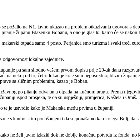
o se požalio na N1, javno ukazao na problem otkazivanja ugovora s de
o pitanje županu Blaženku Bobanu, a ono je glasilo: kamo će se nakon 1
makarski otpada samo 4 posto. Perjanica smo turizma i svaki treći euro
a odgovornost lokalne zajednice.
ika županije pa sam shodno vašem prvom dopisu prije 20-ak dana razgova
aći na nekoj od tri, četiri lokacije koje su u neposrednoj blizini župani
uprave sa sličnim problemim, kazao je Boban.
 državnog po pitanju odvajanja otpada na kućnom pragu. Prema njegovim
paniji ispod prosjeka, te da su uspješniji, primjerica, Kaštela i Omiš.
ao te je ustvrdio kako je Makarska među prvima u županiji.
ovezuje s kaubojskim ponašanjem i da se ponašamo kao kolega Bulj, da s
ko ne želi javno izlaziti dok ne dobije konačnu potvrdu iz fonda, no k