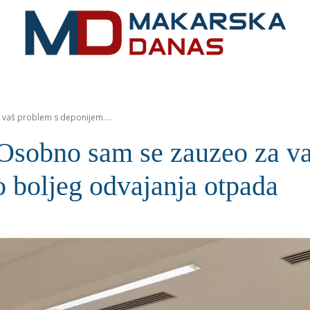
RIVIJERA
VIJESTI
MOZAIK
MAKARSKA
SPOR
vaš problem s deponijem....
sobno sam se zauzeo za va
ko boljeg odvajanja otpada