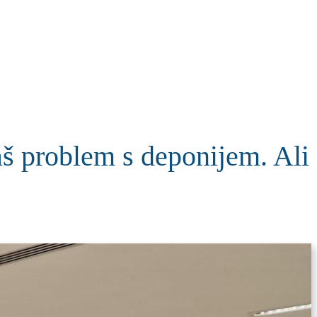
KOLUMNE
MORE
T
š problem s deponijem. Ali