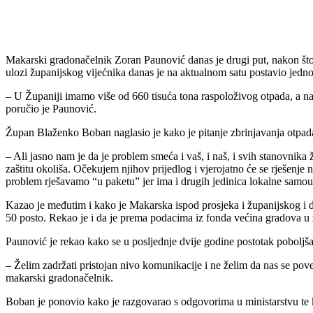
Udio
Makarski gradonačelnik Zoran Paunović danas je drugi put, nakon št
ulozi županijskog vijećnika danas je na aktualnom satu postavio jedn
– U Županiji imamo više od 660 tisuća tona raspoloživog otpada, a na 
poručio je Paunović.
Župan Blaženko Boban naglasio je kako je pitanje zbrinjavanja otpad
– Ali jasno nam je da je problem smeća i vaš, i naš, i svih stanovn
zaštitu okoliša. Očekujem njihov prijedlog i vjerojatno će se rješenje n
problem rješavamo “u paketu” jer ima i drugih jedinica lokalne samo
Kazao je međutim i kako je Makarska ispod prosjeka i županijskog i
50 posto. Rekao je i da je prema podacima iz fonda većina gradova u žu
Paunović je rekao kako se u posljednje dvije godine postotak poboljš
– Želim zadržati pristojan nivo komunikacije i ne želim da nas se p
makarski gradonačelnik.
Boban je ponovio kako je razgovarao s odgovorima u ministarstvu te ka