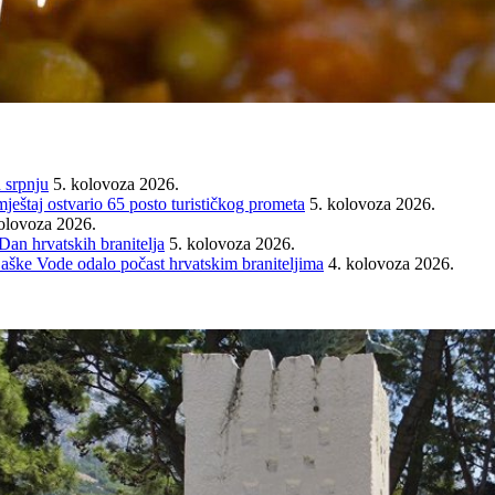
 srpnju
5. kolovoza 2026.
mještaj ostvario 65 posto turističkog prometa
5. kolovoza 2026.
olovoza 2026.
an hrvatskih branitelja
5. kolovoza 2026.
Baške Vode odalo počast hrvatskim braniteljima
4. kolovoza 2026.