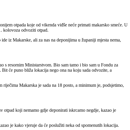
ponijem otpada koje od vikenda viđše neće primati makarsko smeće. U
. kolovoza odvoziti otpad.
 ide iz Makarske, ali za nas na deponijima u županiji mjesta nema,
rao s resornim Ministarstvom. Bio sam tamo i bio sam u Fondu za
je. Bit će puno bliža lokacija nego ona na koju sada odvozite, a
 riječima Makarska je sada na 18 posto, a minimum je, podsjetimo,
av otpad koji nemamo gdje deponirati iskrcamo negdje, kazao je
azao je kako vjeruje da će poslužiti neka od spomenutih lokacija.