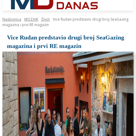
Naslovnica
MOZAIK
Život
Vice Rudan predstavio drugi broj SeaGazing
magazina i prvi RE magazin
Vice Rudan predstavio drugi broj SeaGazing
magazina i prvi RE magazin