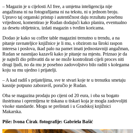
– Magazin je u cijelosti AI free, a umjetna inteligencija nije
angažirana ni na fotografijama ni na tekstu, ni u jednom broju.
Upravo taj organski pristup i autentičnost daju rezultatu posebnu
vrijednost, komentirao je Rudan dodajući kako planira, eventualno
za desetu obljetnicu, izdati magazin s tvrdim koricama.
Dodao je kako su coffee table magazini trenutno u trendu, a na
pitanje ravnateljice knjižnice je li mu, s obzirom na široki raspon
interesa i poslova, ikad palo na pamet imati jednostavniji angažman,
Rudan se nasmijao kazavši kako je pitanje na mjestu. Priznao je da
je najteži dio prihvatiti da se ne može kontrolirati cijeli proces niti
drugi ljudi, no da mu je posebno zadovoljstvo bilo raditi s kolegama
koju su mu ujedno i prijatelji.
– A kad radiš s prijateljima, sve te stvari koje te u trenutku smetaju
kasnije potpuno zaboraviš, poručio je Rudan.
Oba se magazina prodaju po cijeni od 20 eura, i oba su bogato
ilustrirana i opremljena te tiskana u tiskari koja je mogla zadovoljiti
visoke standarde. Mogu se prelistati i u Gradskoj knjižnici
Makarska.
Piše: Ivona Ćirak /fotografije: Gabriela Bašić