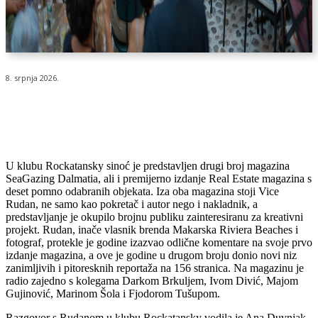
8. srpnja 2026.
U klubu Rockatansky sinoć je predstavljen drugi broj magazina
SeaGazing Dalmatia, ali i premijerno izdanje Real Estate magazina s
deset pomno odabranih objekata. Iza oba magazina stoji Vice
Rudan, ne samo kao pokretač i autor nego i nakladnik, a
predstavljanje je okupilo brojnu publiku zainteresiranu za kreativni
projekt. Rudan, inače vlasnik brenda Makarska Riviera Beaches i
fotograf, protekle je godine izazvao odlične komentare na svoje prvo
izdanje magazina, a ove je godine u drugom broju donio novi niz
zanimljivih i pitoresknih reportaža na 156 stranica. Na magazinu je
radio zajedno s kolegama Darkom Brkuljem, Ivom Divić, Majom
Gujinović, Marinom Šola i Fjodorom Tušupom.
Razgovor s Rudanom u klubu Rockatansky vodila je Ana Duvnjak,