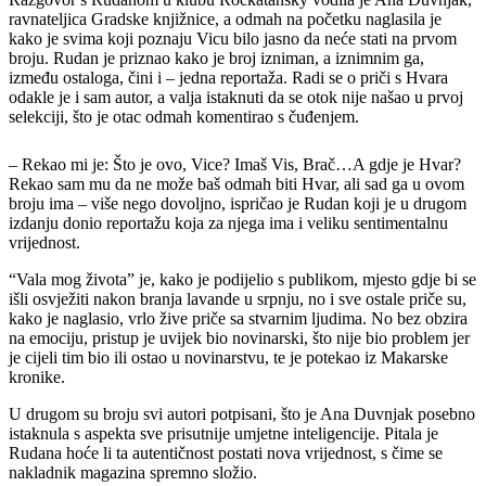
ravnateljica Gradske knjižnice, a odmah na početku naglasila je
kako je svima koji poznaju Vicu bilo jasno da neće stati na prvom
broju. Rudan je priznao kako je broj izniman, a iznimnim ga,
između ostaloga, čini i – jedna reportaža. Radi se o priči s Hvara
odakle je i sam autor, a valja istaknuti da se otok nije našao u prvoj
selekciji, što je otac odmah komentirao s čuđenjem.
– Rekao mi je: Što je ovo, Vice? Imaš Vis, Brač…A gdje je Hvar?
Rekao sam mu da ne može baš odmah biti Hvar, ali sad ga u ovom
broju ima – više nego dovoljno, ispričao je Rudan koji je u drugom
izdanju donio reportažu koja za njega ima i veliku sentimentalnu
vrijednost.
“Vala mog života” je, kako je podijelio s publikom, mjesto gdje bi se
išli osvježiti nakon branja lavande u srpnju, no i sve ostale priče su,
kako je naglasio, vrlo žive priče sa stvarnim ljudima. No bez obzira
na emociju, pristup je uvijek bio novinarski, što nije bio problem jer
je cijeli tim bio ili ostao u novinarstvu, te je potekao iz Makarske
kronike.
U drugom su broju svi autori potpisani, što je Ana Duvnjak posebno
istaknula s aspekta sve prisutnije umjetne inteligencije. Pitala je
Rudana hoće li ta autentičnost postati nova vrijednost, s čime se
nakladnik magazina spremno složio.