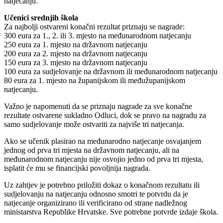
natjecanju.
Učenici srednjih škola
Za najbolji ostvareni konačni rezultat priznaju se nagrade:
300 eura za 1., 2. ili 3. mjesto na međunarodnom natjecanju
250 eura za 1. mjesto na državnom natjecanju
200 eura za 2. mjesto na državnom natjecanju
150 eura za 3. mjesto na državnom natjecanju
100 eura za sudjelovanje na državnom ili međunarodnom natjecanju
80 eura za 1. mjesto na županijskom ili međužupanijskom
natjecanju.
Važno je napomenuti da se priznaju nagrade za sve konačne
rezultate ostvarene sukladno Odluci, dok se pravo na nagradu za
samo sudjelovanje može ostvariti za najviše tri natjecanja.
Ako se učenik plasirao na međunarodno natjecanje osvajanjem
jednog od prva tri mjesta na državnom natjecanju, ali na
međunarodnom natjecanju nije osvojio jedno od prva tri mjesta,
isplatit će mu se financijski povoljnija nagrada.
Uz zahtjev je potrebno priložiti dokaz o konačnom rezultatu ili
sudjelovanju na natjecanju odnosno smotri te potvrdu da je
natjecanje organizirano ili verificirano od strane nadležnog
ministarstva Republike Hrvatske. Sve potrebne potvrde izdaje škola.