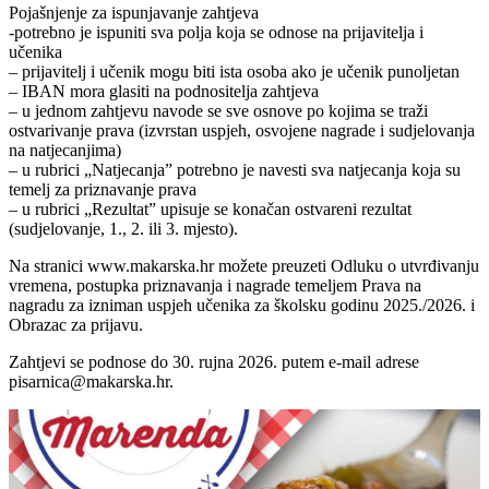
Pojašnjenje za ispunjavanje zahtjeva
-potrebno je ispuniti sva polja koja se odnose na prijavitelja i
učenika
– prijavitelj i učenik mogu biti ista osoba ako je učenik punoljetan
– IBAN mora glasiti na podnositelja zahtjeva
– u jednom zahtjevu navode se sve osnove po kojima se traži
ostvarivanje prava (izvrstan uspjeh, osvojene nagrade i sudjelovanja
na natjecanjima)
– u rubrici „Natjecanja” potrebno je navesti sva natjecanja koja su
temelj za priznavanje prava
– u rubrici „Rezultat” upisuje se konačan ostvareni rezultat
(sudjelovanje, 1., 2. ili 3. mjesto).
Na stranici www.makarska.hr možete preuzeti Odluku o utvrđivanju
vremena, postupka priznavanja i nagrade temeljem Prava na
nagradu za izniman uspjeh učenika za školsku godinu 2025./2026. i
Obrazac za prijavu.
Zahtjevi se podnose do 30. rujna 2026. putem e-mail adrese
pisarnica@makarska.hr.