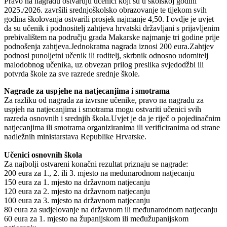
Pravo na nagradu ostvaruju učenici koji su u školskoj godini
2025./2026. završili srednjoškolsko obrazovanje te tijekom svih
godina školovanja ostvarili prosjek najmanje 4,50. I ovdje je uvjet
da su učenik i podnositelj zahtjeva hrvatski državljani s prijavljenim
prebivalištem na području grada Makarske najmanje tri godine prije
podnošenja zahtjeva.Jednokratna nagrada iznosi 200 eura.Zahtjev
podnosi punoljetni učenik ili roditelj, skrbnik odnosno udomitelj
malodobnog učenika, uz obvezan prilog preslika svjedodžbi ili
potvrda škole za sve razrede srednje škole.
Nagrade za uspjehe na natjecanjima i smotrama
Za razliku od nagrada za izvrsne učenike, pravo na nagradu za
uspjeh na natjecanjima i smotrama mogu ostvariti učenici svih
razreda osnovnih i srednjih škola.Uvjet je da je riječ o pojedinačnim
natjecanjima ili smotrama organiziranima ili verificiranima od strane
nadležnih ministarstava Republike Hrvatske.
Učenici osnovnih škola
Za najbolji ostvareni konačni rezultat priznaju se nagrade:
200 eura za 1., 2. ili 3. mjesto na međunarodnom natjecanju
150 eura za 1. mjesto na državnom natjecanju
120 eura za 2. mjesto na državnom natjecanju
100 eura za 3. mjesto na državnom natjecanju
80 eura za sudjelovanje na državnom ili međunarodnom natjecanju
60 eura za 1. mjesto na županijskom ili međužupanijskom