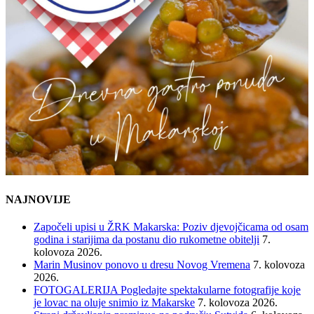
NAJNOVIJE
Započeli upisi u ŽRK Makarska: Poziv djevojčicama od osam
godina i starijima da postanu dio rukometne obitelji
7.
kolovoza 2026.
Marin Musinov ponovo u dresu Novog Vremena
7. kolovoza
2026.
FOTOGALERIJA Pogledajte spektakularne fotografije koje
je lovac na oluje snimio iz Makarske
7. kolovoza 2026.