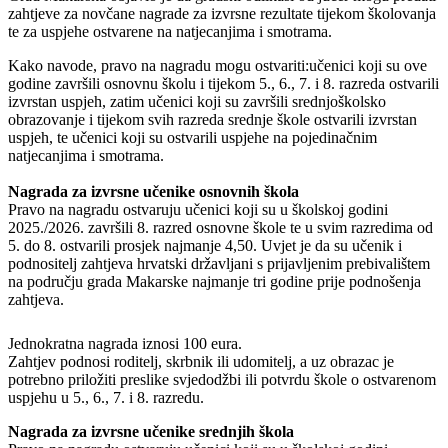
zahtjeve za novčane nagrade za izvrsne rezultate tijekom školovanja
te za uspjehe ostvarene na natjecanjima i smotrama.
Kako navode, pravo na nagradu mogu ostvariti:učenici koji su ove
godine završili osnovnu školu i tijekom 5., 6., 7. i 8. razreda ostvarili
izvrstan uspjeh, zatim učenici koji su završili srednjoškolsko
obrazovanje i tijekom svih razreda srednje škole ostvarili izvrstan
uspjeh, te učenici koji su ostvarili uspjehe na pojedinačnim
natjecanjima i smotrama.
Nagrada za izvrsne učenike osnovnih škola
Pravo na nagradu ostvaruju učenici koji su u školskoj godini
2025./2026. završili 8. razred osnovne škole te u svim razredima od
5. do 8. ostvarili prosjek najmanje 4,50. Uvjet je da su učenik i
podnositelj zahtjeva hrvatski državljani s prijavljenim prebivalištem
na području grada Makarske najmanje tri godine prije podnošenja
zahtjeva.
Jednokratna nagrada iznosi 100 eura.
Zahtjev podnosi roditelj, skrbnik ili udomitelj, a uz obrazac je
potrebno priložiti preslike svjedodžbi ili potvrdu škole o ostvarenom
uspjehu u 5., 6., 7. i 8. razredu.
Nagrada za izvrsne učenike srednjih škola