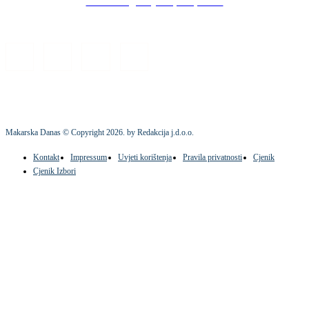
Stock images by Depositphotos
Makarska Danas © Copyright
2026
. by Redakcija j.d.o.o.
Kontakt
Impressum
Uvjeti korištenja
Pravila privatnosti
Cjenik
Cjenik Izbori