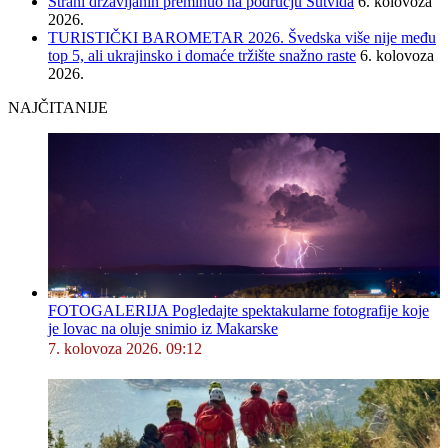
Strani državljanin preminuo na području Sutvida
6. kolovoza
2026.
TURISTIČKI BAROMETAR 2026. Švedska više nije među
top 5, ali ukrajinsko i domaće tržište snažno raste
6. kolovoza
2026.
NAJČITANIJE
FOTOGALERIJA Pogledajte spektakularne fotografije koje
je lovac na oluje snimio iz Makarske
7. kolovoza 2026. 09:12