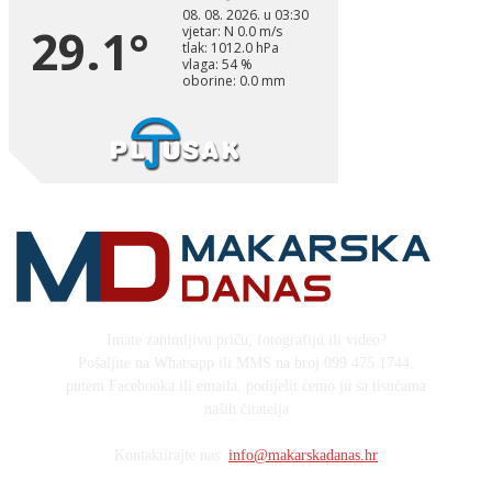
Imate zanimljivu priču, fotografiju ili video?
Pošaljite na Whatsapp ili MMS na broj 099 475 1744,
putem Facebooka ili emaila, podijelit ćemo ju sa tisućama
naših čitatelja
Kontaktirajte nas:
info@makarskadanas.hr