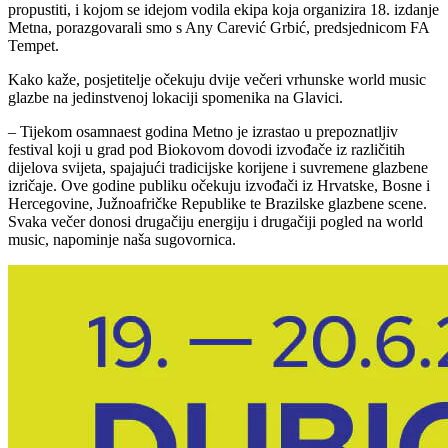
propustiti, i kojom se idejom vodila ekipa koja organizira 18. izdanje
Metna, porazgovarali smo s Any Carević Grbić, predsjednicom FA
Tempet.
Kako kaže, posjetitelje očekuju dvije večeri vrhunske world music
glazbe na jedinstvenoj lokaciji spomenika na Glavici.
– Tijekom osamnaest godina Metno je izrastao u prepoznatljiv
festival koji u grad pod Biokovom dovodi izvođače iz različitih
dijelova svijeta, spajajući tradicijske korijene i suvremene glazbene
izričaje. Ove godine publiku očekuju izvođači iz Hrvatske, Bosne i
Hercegovine, Južnoafričke Republike te Brazilske glazbene scene.
Svaka večer donosi drugačiju energiju i drugačiji pogled na world
music, napominje naša sugovornica.