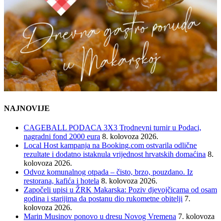
NAJNOVIJE
CAGEBALL PODACA 3X3 Trodnevni turnir u Podaci,
nagradni fond 2000 eura
8. kolovoza 2026.
Local Host kampanja na Booking.com ostvarila odlične
rezultate i dodatno istaknula vrijednost hrvatskih domaćina
8.
kolovoza 2026.
Odvoz komunalnog otpada – čisto, brzo, pouzdano. Iz
restorana, kafića i hotela
8. kolovoza 2026.
Započeli upisi u ŽRK Makarska: Poziv djevojčicama od osam
godina i starijima da postanu dio rukometne obitelji
7.
kolovoza 2026.
Marin Musinov ponovo u dresu Novog Vremena
7. kolovoza