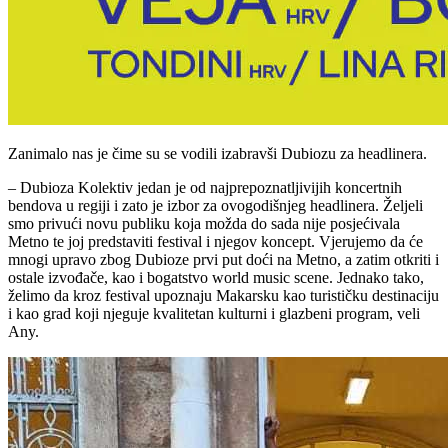
Zanimalo nas je čime su se vodili izabravši Dubiozu za headlinera.
– Dubioza Kolektiv jedan je od najprepoznatljivijih koncertnih
bendova u regiji i zato je izbor za ovogodišnjeg headlinera. Željeli
smo privući novu publiku koja možda do sada nije posjećivala
Metno te joj predstaviti festival i njegov koncept. Vjerujemo da će
mnogi upravo zbog Dubioze prvi put doći na Metno, a zatim otkriti i
ostale izvođače, kao i bogatstvo world music scene. Jednako tako,
želimo da kroz festival upoznaju Makarsku kao turističku destinaciju
i kao grad koji njeguje kvalitetan kulturni i glazbeni program, veli
Any.