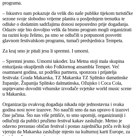
programa.
– Iskustvo nam pokazuje da velik dio naše publike tijekom turističke
sezone svoje slobodno vrijeme planira u posljednjem trenutku te
odluke o dodatnim sadržajima donosi neposredno prije događanja.
Odaziv nije bio dovoljno velik da bismo program mogli organizirati
na razini koju želimo, pa smo se odlučili u potpunosti posvetiti
glavnom festivalskom programu, tumači predsjednica Tempeta.
Za kraj smo je pitali jesu li spremni. I umorni.
– Spremni jesmo. Umorni također. Iza Metna stoji mala skupina
entuzijasta okupljenih oko Folklornog ansambla Tempet. Već
osamnaest godina, uz podršku partnera, sponzora i prijatelja
festivala: Grada Makarska, TZ Makarska TZ Splitsko damatinske
županije, Županija Splitsko dalmatinska, Ožujsko i Coca Cola,
uspijevamo dovoditi vrhunske izvođače svjetske world music scene
u Makarsku.
Organizacija ovakvog događaja nikada nije jednostavna i svaka
godina nosi nove izazove. No naučili smo da nas upravo ti izazovi
čine jačima. Što nas više pritišće, to smo uporniji, organiziraniji i
odlučniji da publici pružimo festival kakav zaslužuje. Metno je
odavno prerastao običan festival i postao zajednička priča svih koji
vjeruju da Makarska zaslužuje mjesto na kulturnoj karti Europe, za