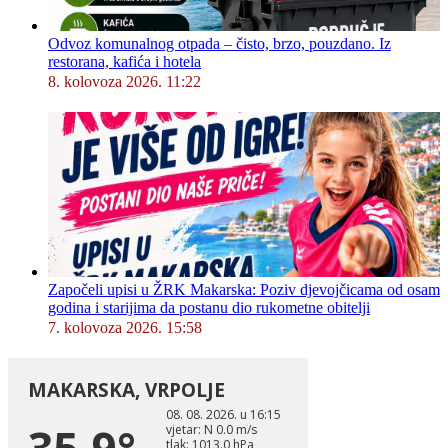
Odvoz komunalnog otpada – čisto, brzo, pouzdano. Iz
restorana, kafića i hotela
8. kolovoza 2026. 11:22
Započeli upisi u ŽRK Makarska: Poziv djevojčicama od osam
godina i starijima da postanu dio rukometne obitelji
7. kolovoza 2026. 15:58