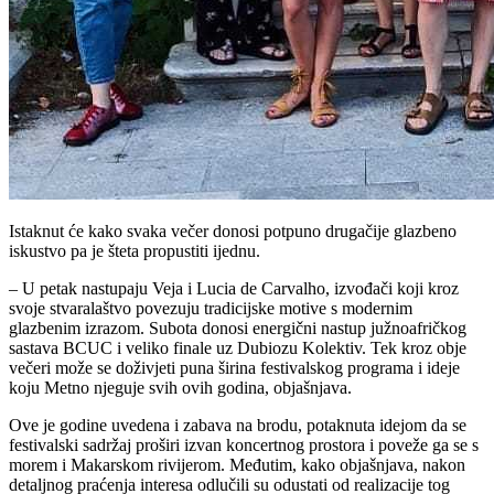
Istaknut će kako svaka večer donosi potpuno drugačije glazbeno
iskustvo pa je šteta propustiti ijednu.
– U petak nastupaju Veja i Lucia de Carvalho, izvođači koji kroz
svoje stvaralaštvo povezuju tradicijske motive s modernim
glazbenim izrazom. Subota donosi energični nastup južnoafričkog
sastava BCUC i veliko finale uz Dubiozu Kolektiv. Tek kroz obje
večeri može se doživjeti puna širina festivalskog programa i ideje
koju Metno njeguje svih ovih godina, objašnjava.
Ove je godine uvedena i zabava na brodu, potaknuta idejom da se
festivalski sadržaj proširi izvan koncertnog prostora i poveže ga se s
morem i Makarskom rivijerom. Međutim, kako objašnjava, nakon
detaljnog praćenja interesa odlučili su odustati od realizacije tog