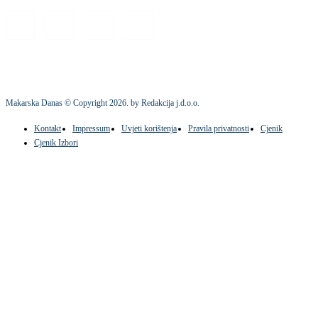
Makarska Danas © Copyright
2026
. by Redakcija j.d.o.o.
Kontakt
Impressum
Uvjeti korištenja
Pravila privatnosti
Cjenik
Cjenik Izbori