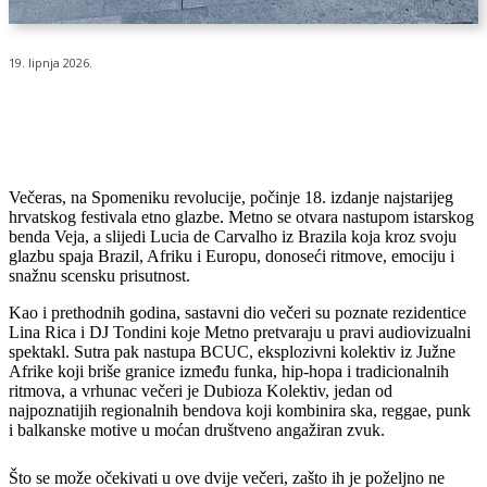
19. lipnja 2026.
Večeras, na Spomeniku revolucije, počinje 18. izdanje najstarijeg
hrvatskog festivala etno glazbe. Metno se otvara nastupom istarskog
benda Veja, a slijedi Lucia de Carvalho iz Brazila koja kroz svoju
glazbu spaja Brazil, Afriku i Europu, donoseći ritmove, emociju i
snažnu scensku prisutnost.
Kao i prethodnih godina, sastavni dio večeri su poznate rezidentice
Lina Rica i DJ Tondini koje Metno pretvaraju u pravi audiovizualni
spektakl. Sutra pak nastupa BCUC, eksplozivni kolektiv iz Južne
Afrike koji briše granice između funka, hip-hopa i tradicionalnih
ritmova, a vrhunac večeri je Dubioza Kolektiv, jedan od
najpoznatijih regionalnih bendova koji kombinira ska, reggae, punk
i balkanske motive u moćan društveno angažiran zvuk.
Što se može očekivati u ove dvije večeri, zašto ih je poželjno ne