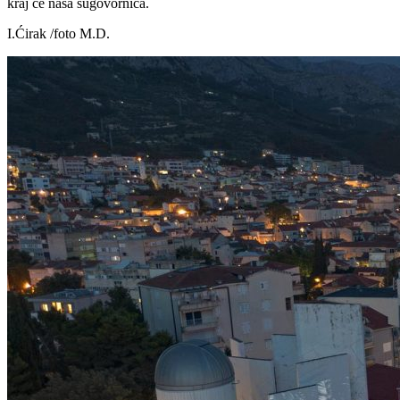
kraj će naša sugovornica.
I.Ćirak /foto M.D.