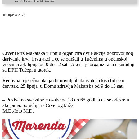
izvor: Crveni križ Makarska
18. lipnja 2026.
Crveni križ Makarska u lipnju organizira dvije akcije dobrovoljnog
darivanja krvi. Prva akcija će se održati u Tučepima u općinskoj
vijećnici 23. lipnja od 9 do 12 sati. Akcija je organizirana u suradnji
sa DPH Tučepi u utorak.
Redovna mjesečna akcija dobrovoljnih darivatelja krvi bit će u
četvrtak, 25.lipnja, u Domu zdravlja Makarska od 9 do 13 sati.
– Pozivamo sve zdrave osobe od 18 do 65 godina da se odazovu
akcijama, poručuju iz Crvenog križa.
M.D./foto M.D.