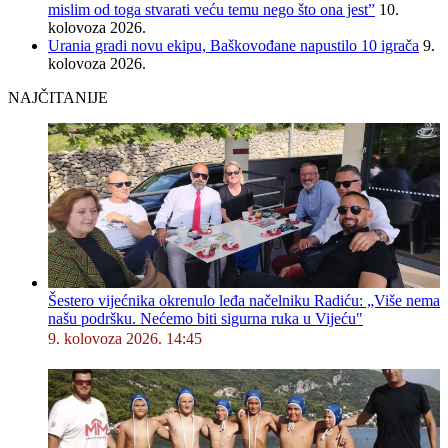
mislim od toga stvarati veću temu nego što ona jest”
10.
kolovoza 2026.
Urania gradi novu ekipu, Baškovođane napustilo 10 igrača
9.
kolovoza 2026.
NAJČITANIJE
Šestero vijećnika okrenulo leđa načelniku Radiću: „Više nema
našu podršku. Nećemo biti sigurna ruka u Vijeću"
9. kolovoza 2026. 14:45