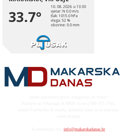
Imate zanimljivu priču, fotografiju ili video?
Pošaljite na Whatsapp ili MMS na broj 099 475 1744,
putem Facebooka ili emaila, podijelit ćemo ju sa tisućama
naših čitatelja
Kontaktirajte nas:
info@makarskadanas.hr