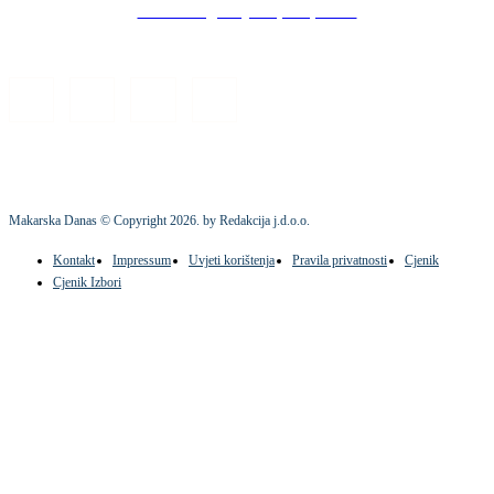
Stock images by Depositphotos
Makarska Danas © Copyright
2026
. by Redakcija j.d.o.o.
Kontakt
Impressum
Uvjeti korištenja
Pravila privatnosti
Cjenik
Cjenik Izbori