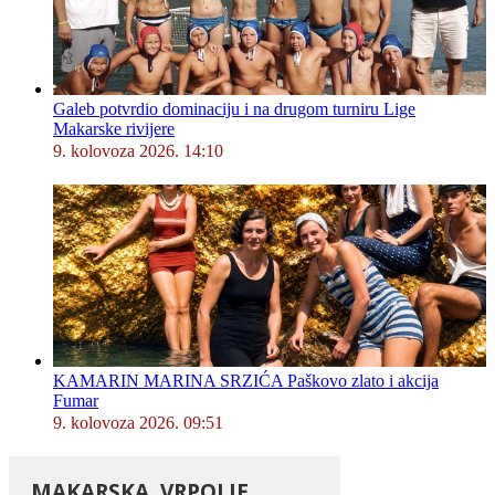
Galeb potvrdio dominaciju i na drugom turniru Lige
Makarske rivijere
9. kolovoza 2026. 14:10
KAMARIN MARINA SRZIĆA Paškovo zlato i akcija
Fumar
9. kolovoza 2026. 09:51