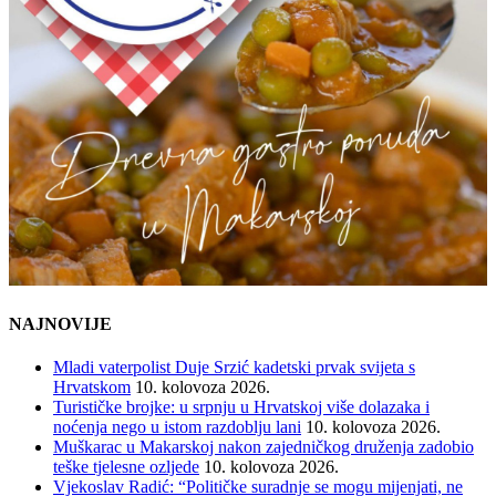
NAJNOVIJE
Mladi vaterpolist Duje Srzić kadetski prvak svijeta s
Hrvatskom
10. kolovoza 2026.
Turističke brojke: u srpnju u Hrvatskoj više dolazaka i
noćenja nego u istom razdoblju lani
10. kolovoza 2026.
Muškarac u Makarskoj nakon zajedničkog druženja zadobio
teške tjelesne ozljede
10. kolovoza 2026.
Vjekoslav Radić: “Političke suradnje se mogu mijenjati, ne