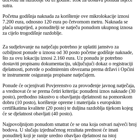
sutra.
Početna godišnja naknada za korištenje ove mikrolokacije iznosi
7.200 eura, odnosno 120 eura po četvornom metru. Naknada se
plaća unaprijed, a ponuditelji se natječu ponudom ukupnog iznosa
za cijelo trogodišnje razdoblje.
Za sudjelovanje na natječaju potrebno je uplatiti jamstvo za
ozbiljnost ponude u iznosu od 30 posto početne godišnje naknade,
što za ovu lokaciju iznosi 2.160 eura. Uz ponudu je potrebno
dostaviti propisanu dokumentaciju, uključujući dokaz o registraciji
djelatnosti, potvrde o podmirenim obvezama prema državi i Općini
te instrumente osiguranja propisane natječajem.
Ponude će ocjenjivati Povjerenstvo za provođenje javnog natječaja,
a vrednovat će se prema četiri kriterija: ponuđeni iznos naknade (30
posto), prethodno iskustvo u obavljanju djelatnosti na pomorskom
dobru (10 posto), korištenje opreme i materijala s europskim
certifikatima kvalitete (20 posto) te duljina razdoblja tijekom kojeg
će se djelatnost obavljati (40 posto).
Najpovoljnijom ponudom smatrat će se ona koja ostvari najveći broj
bodova. U slučaju izjednačenog rezultata prednost će imati
ponuditelj koji je ranije uredno obavljao djelatnost na istoj