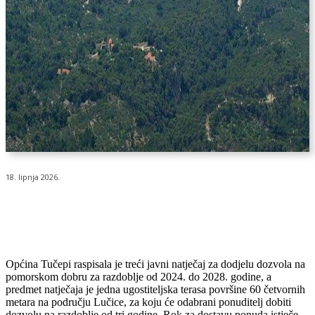
18. lipnja 2026.
Općina Tučepi raspisala je treći javni natječaj za dodjelu dozvola na
pomorskom dobru za razdoblje od 2024. do 2028. godine, a
predmet natječaja je jedna ugostiteljska terasa površine 60 četvornih
metara na području Lučice, za koju će odabrani ponuditelj dobiti
dozvolu na razdoblje od tri godine. Rok za dostavu ponuda istječe