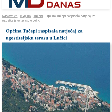
Naslovnica
RIVIJERA
Tučepi
Općina Tučepi raspisala natječaj za
ugostiteljsku terasu u Lučici
Općina Tučepi raspisala natječaj za
ugostiteljsku terasu u Lučici