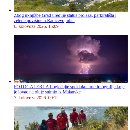
Zbog uknjižbe Grad uređuje status prolaza, parkirališta i
zelene površine u Radićevoj ulici
6. kolovoza 2026. 15:09
FOTOGALERIJA Pogledajte spektakularne fotografije koje
je lovac na oluje snimio iz Makarske
7. kolovoza 2026. 09:12