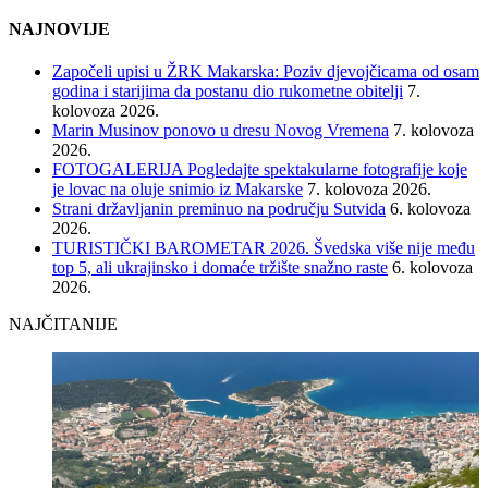
NAJNOVIJE
Započeli upisi u ŽRK Makarska: Poziv djevojčicama od osam
godina i starijima da postanu dio rukometne obitelji
7.
kolovoza 2026.
Marin Musinov ponovo u dresu Novog Vremena
7. kolovoza
2026.
FOTOGALERIJA Pogledajte spektakularne fotografije koje
je lovac na oluje snimio iz Makarske
7. kolovoza 2026.
Strani državljanin preminuo na području Sutvida
6. kolovoza
2026.
TURISTIČKI BAROMETAR 2026. Švedska više nije među
top 5, ali ukrajinsko i domaće tržište snažno raste
6. kolovoza
2026.
NAJČITANIJE