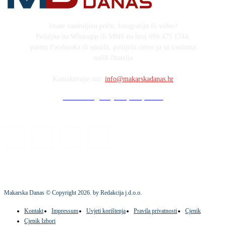
Imate zanimljivu priču, fotografiju ili video?
Pošaljite na Whatsapp ili MMS na broj 099 475 1744,
putem Facebooka ili emaila, podijelit ćemo ju sa tisućama
naših čitatelja
Kontaktirajte nas:
info@makarskadanas.hr
Stock images by Depositphotos
Makarska Danas © Copyright
2026
. by Redakcija j.d.o.o.
Kontakt
Impressum
Uvjeti korištenja
Pravila privatnosti
Cjenik
Cjenik Izbori