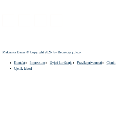
Makarska Danas © Copyright
2026
. by Redakcija j.d.o.o.
Kontakt
Impressum
Uvjeti korištenja
Pravila privatnosti
Cjenik
Cjenik Izbori