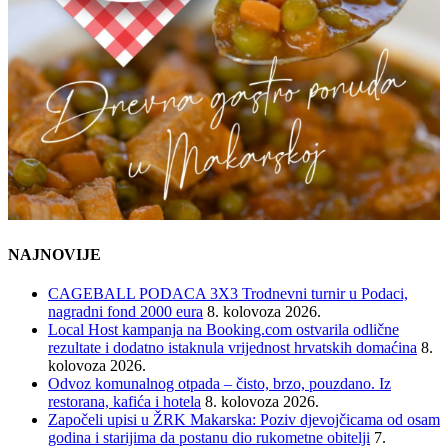
NAJNOVIJE
CAGEBALL PODACA 3X3 Trodnevni turnir u Podaci,
nagradni fond 2000 eura
8. kolovoza 2026.
Local Host kampanja na Booking.com ostvarila odlične
rezultate i dodatno istaknula vrijednost hrvatskih domaćina
8.
kolovoza 2026.
Odvoz komunalnog otpada – čisto, brzo, pouzdano. Iz
restorana, kafića i hotela
8. kolovoza 2026.
Započeli upisi u ŽRK Makarska: Poziv djevojčicama od osam
godina i starijima da postanu dio rukometne obitelji
7.