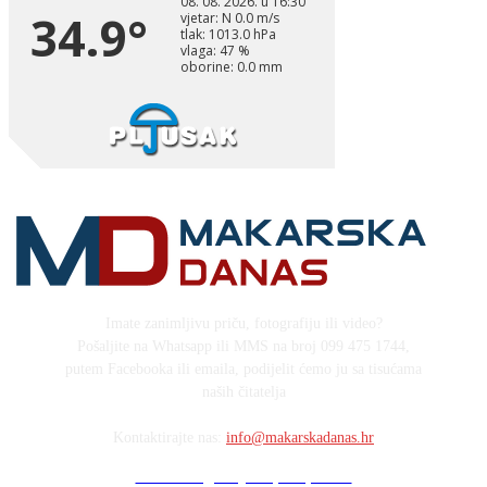
Imate zanimljivu priču, fotografiju ili video?
Pošaljite na Whatsapp ili MMS na broj 099 475 1744,
putem Facebooka ili emaila, podijelit ćemo ju sa tisućama
naših čitatelja
Kontaktirajte nas:
info@makarskadanas.hr
Stock images by Depositphotos