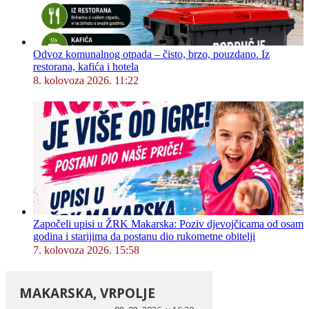
Odvoz komunalnog otpada – čisto, brzo, pouzdano. Iz
restorana, kafića i hotela
8. kolovoza 2026. 11:22
Započeli upisi u ŽRK Makarska: Poziv djevojčicama od osam
godina i starijima da postanu dio rukometne obitelji
7. kolovoza 2026. 15:58