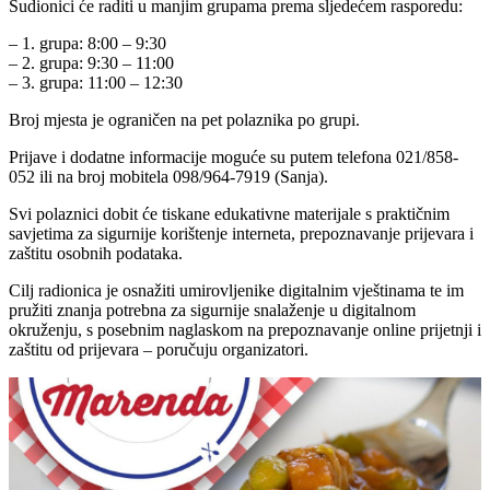
Sudionici će raditi u manjim grupama prema sljedećem rasporedu:
– 1. grupa: 8:00 – 9:30
– 2. grupa: 9:30 – 11:00
– 3. grupa: 11:00 – 12:30
Broj mjesta je ograničen na pet polaznika po grupi.
Prijave i dodatne informacije moguće su putem telefona 021/858-
052 ili na broj mobitela 098/964-7919 (Sanja).
Svi polaznici dobit će tiskane edukativne materijale s praktičnim
savjetima za sigurnije korištenje interneta, prepoznavanje prijevara i
zaštitu osobnih podataka.
Cilj radionica je osnažiti umirovljenike digitalnim vještinama te im
pružiti znanja potrebna za sigurnije snalaženje u digitalnom
okruženju, s posebnim naglaskom na prepoznavanje online prijetnji i
zaštitu od prijevara – poručuju organizatori.