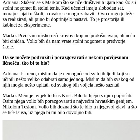
Adriana: Slažem se s Markom što se tiče društvenih igara kao što su
stolni nogomet ili stolni tenis. Kad učenici imaju slobodan sat,
moraju stajati u školi, a ovako se mogu zabaviti. Ovo drugo je teže
za realizirati, ali puno bi doprinijelo nastavi. To je prostorija ili
kabinet za eksperimente.
Marko: Prvo sam mislio reći krovovi koji ne prokišnjavaju, ali neću
biti ciničan. Volio bih da nam vrate stolni nogomet u predvorje
škole.
Da se možete podružiti i porazgovarati s nekom povijesnom
ličnošću, tko bi to bio?
Adriana: Iskreno, mislim da je nemoguće od svih tih ljudi koji su
učinili nešto veliko odabrati samo jednog. Mislim da bih svakog od
njih mogla nešto upitati, od svakog bih voljela nešto saznati.
Marko: Meni je uvijek to Isus Krist. Bilo bi lijepo s njim popričati.
Osim njega volio bih porazgovarati s najvećim hrvatskim genijem,
Nikolom Teslom. Volio bih doznati što je bilo u njegovoj glavi, a što
se tiče Isusa, uz njega bi mi bilo dovoljno biti.