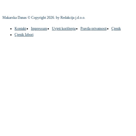
Makarska Danas © Copyright
2026
. by Redakcija j.d.o.o.
Kontakt
Impressum
Uvjeti korištenja
Pravila privatnosti
Cjenik
Cjenik Izbori