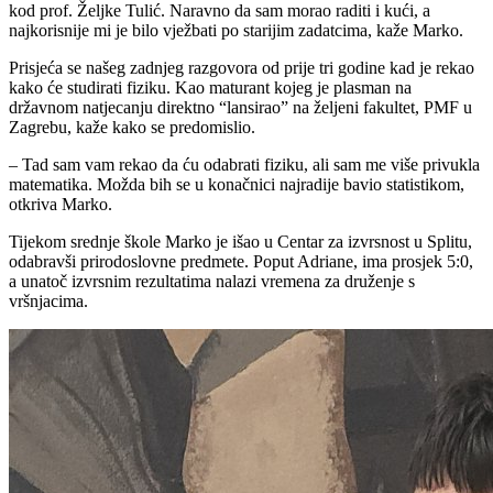
kod prof. Željke Tulić. Naravno da sam morao raditi i kući, a
najkorisnije mi je bilo vježbati po starijim zadatcima, kaže Marko.
Prisjeća se našeg zadnjeg razgovora od prije tri godine kad je rekao
kako će studirati fiziku. Kao maturant kojeg je plasman na
državnom natjecanju direktno “lansirao” na željeni fakultet, PMF u
Zagrebu, kaže kako se predomislio.
– Tad sam vam rekao da ću odabrati fiziku, ali sam me više privukla
matematika. Možda bih se u konačnici najradije bavio statistikom,
otkriva Marko.
Tijekom srednje škole Marko je išao u Centar za izvrsnost u Splitu,
odabravši prirodoslovne predmete. Poput Adriane, ima prosjek 5:0,
a unatoč izvrsnim rezultatima nalazi vremena za druženje s
vršnjacima.