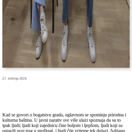
21. svibnja 2026.
Kad se govori o bogatstvu grada, uglavnom se spominju prirodna i
kulturna baština. U javni narativ sve više ulazi spoznaja da su to
ipak ljudi; ljudi koji zajednicu čine boljom i ljepšom, ljudi koji su
ostavili svoj trag u prošlosti, i ljudi čije vrijeme tek dolazi. Adriana