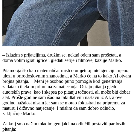
– Izlazim s prijateljima, družim se, nekad odem sam prošetati, a
doma volim igrati igrice i gledati serije i filmove, kazuje Marko.
Pitamo ga što kao matematičar misli o umjetnoj inteligenciji i njenoj
ulozi u prirodoslovnim znanostima, a Marko će na to kako AI otvara
brojna pitanja. – Meni je osobno puno pomogla kod generiranja
zadataka tijekom priprema za natjecanja. Ostaju pitanja glede
autorskih prava, kao i skepsa po pitanju točnosti, ali može biti dobar
alat. Prošle godine sam išao na fakultativnu nastavu iz AI, a ove
godine nažalost nisam jer sam se morao fokusirati na pripremu za
maturu i državno natjecanje. I mislim da sam dobro odlučio,
zaključuje Marko.
Za kraj smo našim mladim genijalcima odlučili postaviti par brzih
pitanja: