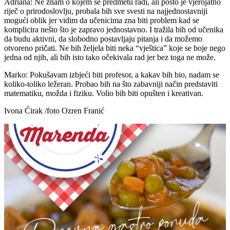
Adriana: Ne znam o kojem se predmetu radi, ali pošto je vjerojatno
riječ o prirodoslovlju, probala bih sve svesti na najjednostavniji
mogući oblik jer vidim da učenicima zna biti problem kad se
komplicira nešto što je zapravo jednostavno. I tražila bih od učenika
da budu aktivni, da slobodno postavljaju pitanja i da možemo
otvoreno pričati. Ne bih željela biti neka “vještica” koje se boje nego
jedna od njih, ali bih isto tako očekivala rad jer bez toga ne može.
Marko: Pokušavam izbjeći biti profesor, a kakav bih bio, nadam se
koliko-toliko ležeran. Probao bih na što zabavniji način predstaviti
matematiku, možda i fiziku. Volio bih biti opušten i kreativan.
Ivona Ćirak /foto Ozren Franić