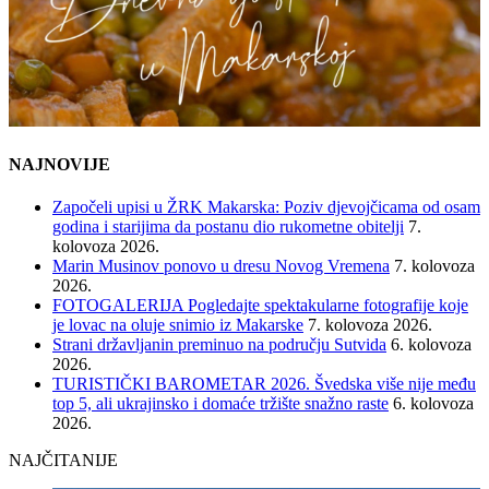
NAJNOVIJE
Započeli upisi u ŽRK Makarska: Poziv djevojčicama od osam
godina i starijima da postanu dio rukometne obitelji
7.
kolovoza 2026.
Marin Musinov ponovo u dresu Novog Vremena
7. kolovoza
2026.
FOTOGALERIJA Pogledajte spektakularne fotografije koje
je lovac na oluje snimio iz Makarske
7. kolovoza 2026.
Strani državljanin preminuo na području Sutvida
6. kolovoza
2026.
TURISTIČKI BAROMETAR 2026. Švedska više nije među
top 5, ali ukrajinsko i domaće tržište snažno raste
6. kolovoza
2026.
NAJČITANIJE