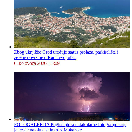
Zbog uknjižbe Grad uređuje status prolaza, parkirališta i
zelene površine u Radićevoj ulici
6. kolovoza 2026. 15:09
FOTOGALERIJA Pogledajte spektakularne fotografije koje
je lovac na oluje snimio iz Makarske