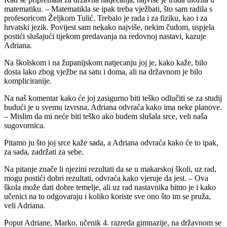
matematiku. – Matematikla se ipak treba vježbati, što sam radila s
profesoricom Željkom Tulić. Trebalo je rada i za fiziku, kao i za
hrvatski jezik. Povijest sam nekako najviše, nekim čudom, uspjela
postići slušajući tijekom predavanja na redovnoj nastavi, kazuje
Adriana.
Na školskom i na županijskom natjecanju joj je, kako kaže, bilo
dosta lako zbog vježbe na satu i doma, ali na državnom je bilo
kompliciranije.
Na naš komentar kako će joj zasigurno biti teško odlučiti se za studij
budući je u svemu izvrsna, Adriana odvraća kako ima neke planove.
– Mislim da mi neće biti teško ako budem slušala srce, veli naša
sugovornica.
Pitamo ju što joj srce kaže sada, a Adriana odvraća kako će to ipak,
za sada, zadržati za sebe.
Na pitanje znače li njezini rezultati da se u makarskoj školi, uz rad,
mogu postići dobri rezultati, odvraća kako vjeruje da jest. – Ova
škola može dati dobre temelje, ali uz rad nastavnika bitno je i kako
učenici na to odgovaraju i koliko koriste sve ono što im se pruža,
veli Adriana.
Poput Adriane, Marko, učenik 4. razreda gimnazije, na državnom se