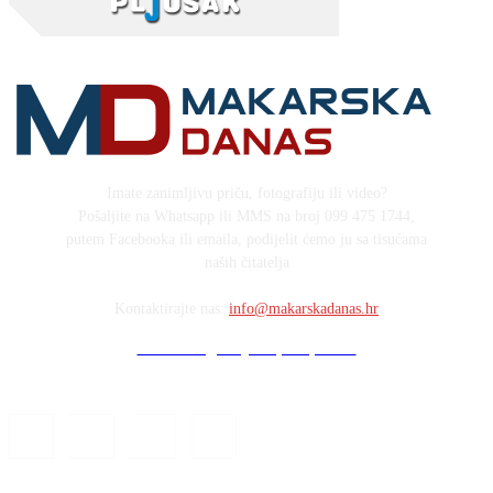
Imate zanimljivu priču, fotografiju ili video?
Pošaljite na Whatsapp ili MMS na broj 099 475 1744,
putem Facebooka ili emaila, podijelit ćemo ju sa tisućama
naših čitatelja
Kontaktirajte nas:
info@makarskadanas.hr
Stock images by Depositphotos