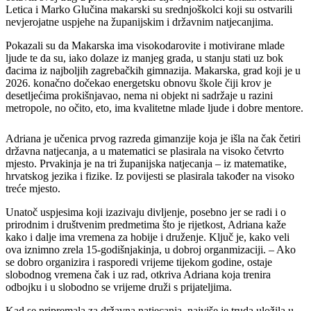
Letica i Marko Glučina makarski su srednjoškolci koji su ostvarili
nevjerojatne uspjehe na županijskim i državnim natjecanjima.
Pokazali su da Makarska ima visokodarovite i motivirane mlade
ljude te da su, iako dolaze iz manjeg grada, u stanju stati uz bok
đacima iz najboljih zagrebačkih gimnazija. Makarska, grad koji je u
2026. konačno dočekao energetsku obnovu škole čiji krov je
desetljećima prokišnjavao, nema ni objekt ni sadržaje u razini
metropole, no očito, eto, ima kvalitetne mlade ljude i dobre mentore.
Adriana je učenica prvog razreda gimanzije koja je išla na čak četiri
državna natjecanja, a u matematici se plasirala na visoko četvrto
mjesto. Prvakinja je na tri županijska natjecanja – iz matematike,
hrvatskog jezika i fizike. Iz povijesti se plasirala također na visoko
treće mjesto.
Unatoč uspjesima koji izazivaju divljenje, posebno jer se radi i o
prirodnim i društvenim predmetima što je rijetkost, Adriana kaže
kako i dalje ima vremena za hobije i druženje. Ključ je, kako veli
ova iznimno zrela 15-godišnjakinja, u dobroj organmizaciji. – Ako
se dobro organizira i rasporedi vrijeme tijekom godine, ostaje
slobodnog vremena čak i uz rad, otkriva Adriana koja trenira
odbojku i u slobodno se vrijeme druži s prijateljima.
Kad se pripremala za državna natjecanja, najviše je truda uložila u