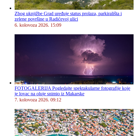
Zbog uknjižbe Grad uređuje status prolaza, parkirališta i
zelene površine u Radićevoj ulici
6. kolovoza 2026. 15:09
FOTOGALERIJA Pogledajte spektakularne fotografije koje
je lovac na oluje snimio iz Makarske
7. kolovoza 2026. 09:12