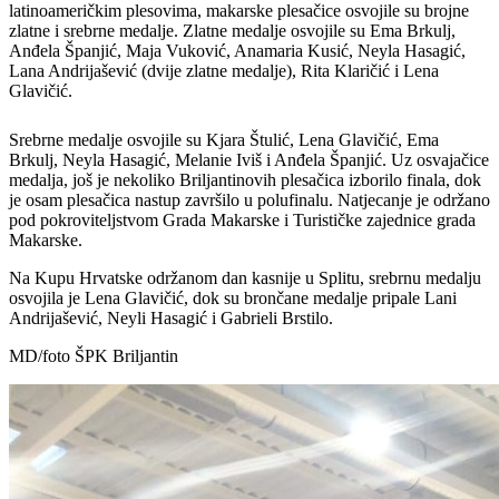
latinoameričkim plesovima, makarske plesačice osvojile su brojne
zlatne i srebrne medalje. Zlatne medalje osvojile su Ema Brkulj,
Anđela Španjić, Maja Vuković, Anamaria Kusić, Neyla Hasagić,
Lana Andrijašević (dvije zlatne medalje), Rita Klaričić i Lena
Glavičić.
Srebrne medalje osvojile su Kjara Štulić, Lena Glavičić, Ema
Brkulj, Neyla Hasagić, Melanie Iviš i Anđela Španjić. Uz osvajačice
medalja, još je nekoliko Briljantinovih plesačica izborilo finala, dok
je osam plesačica nastup završilo u polufinalu. Natjecanje je održano
pod pokroviteljstvom Grada Makarske i Turističke zajednice grada
Makarske.
Na Kupu Hrvatske održanom dan kasnije u Splitu, srebrnu medalju
osvojila je Lena Glavičić, dok su brončane medalje pripale Lani
Andrijašević, Neyli Hasagić i Gabrieli Brstilo.
MD/foto ŠPK Briljantin