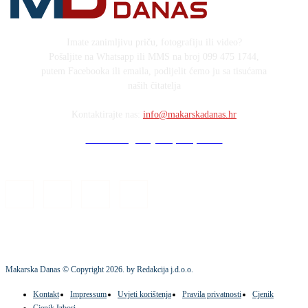
Imate zanimljivu priču, fotografiju ili video?
Pošaljite na Whatsapp ili MMS na broj 099 475 1744,
putem Facebooka ili emaila, podijelit ćemo ju sa tisućama
naših čitatelja
Kontaktirajte nas:
info@makarskadanas.hr
Stock images by Depositphotos
Makarska Danas © Copyright
2026
. by Redakcija j.d.o.o.
Kontakt
Impressum
Uvjeti korištenja
Pravila privatnosti
Cjenik