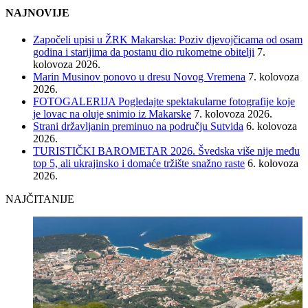
NAJNOVIJE
Započeli upisi u ŽRK Makarska: Poziv djevojčicama od osam
godina i starijima da postanu dio rukometne obitelji
7.
kolovoza 2026.
Marin Musinov ponovo u dresu Novog Vremena
7. kolovoza
2026.
FOTOGALERIJA Pogledajte spektakularne fotografije koje
je lovac na oluje snimio iz Makarske
7. kolovoza 2026.
Strani državljanin preminuo na području Sutvida
6. kolovoza
2026.
TURISTIČKI BAROMETAR 2026. Švedska više nije među
top 5, ali ukrajinsko i domaće tržište snažno raste
6. kolovoza
2026.
NAJČITANIJE