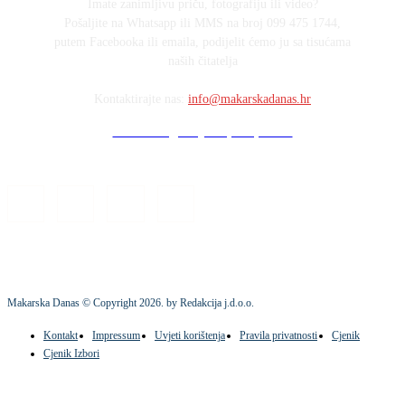
Imate zanimljivu priču, fotografiju ili video?
Pošaljite na Whatsapp ili MMS na broj 099 475 1744,
putem Facebooka ili emaila, podijelit ćemo ju sa tisućama
naših čitatelja
Kontaktirajte nas:
info@makarskadanas.hr
Stock images by Depositphotos
Makarska Danas © Copyright
2026
. by Redakcija j.d.o.o.
Kontakt
Impressum
Uvjeti korištenja
Pravila privatnosti
Cjenik
Cjenik Izbori