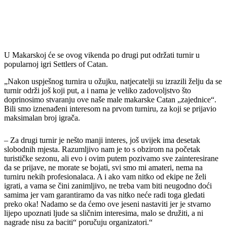
U Makarskoj će se ovog vikenda po drugi put održati turnir u
popularnoj igri Settlers of Catan.
„Nakon uspješnog turnira u ožujku, natjecatelji su izrazili želju da se
turnir održi još koji put, a i nama je veliko zadovoljstvo što
doprinosimo stvaranju ove naše male makarske Catan „zajednice“.
Bili smo iznenađeni interesom na prvom turniru, za koji se prijavio
maksimalan broj igrača.
– Za drugi turnir je nešto manji interes, još uvijek ima desetak
slobodnih mjesta. Razumljivo nam je to s obzirom na početak
turističke sezonu, ali evo i ovim putem pozivamo sve zainteresirane
da se prijave, ne morate se bojati, svi smo mi amateri, nema na
turniru nekih profesionalaca. A i ako vam nitko od ekipe ne želi
igrati, a vama se čini zanimljivo, ne treba vam biti neugodno doći
samima jer vam garantiramo da vas nitko neće radi toga gledati
preko oka! Nadamo se da ćemo ove jeseni nastaviti jer je stvarno
lijepo upoznati ljude sa sličnim interesima, malo se družiti, a ni
nagrade nisu za baciti“ poručuju organizatori.“