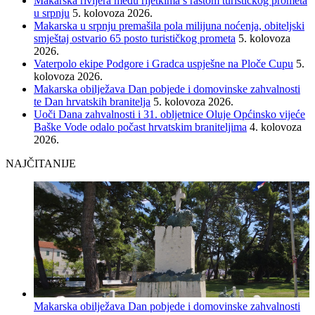
Makarska rivijera među rijetkima s rastom turističkog prometa
u srpnju
5. kolovoza 2026.
Makarska u srpnju premašila pola milijuna noćenja, obiteljski
smještaj ostvario 65 posto turističkog prometa
5. kolovoza
2026.
Vaterpolo ekipe Podgore i Gradca uspješne na Ploče Cupu
5.
kolovoza 2026.
Makarska obilježava Dan pobjede i domovinske zahvalnosti
te Dan hrvatskih branitelja
5. kolovoza 2026.
Uoči Dana zahvalnosti i 31. obljetnice Oluje Općinsko vijeće
Baške Vode odalo počast hrvatskim braniteljima
4. kolovoza
2026.
NAJČITANIJE
Makarska obilježava Dan pobjede i domovinske zahvalnosti