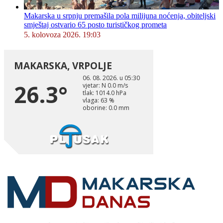
Makarska u srpnju premašila pola milijuna noćenja, obiteljski
smještaj ostvario 65 posto turističkog prometa
5. kolovoza 2026. 19:03