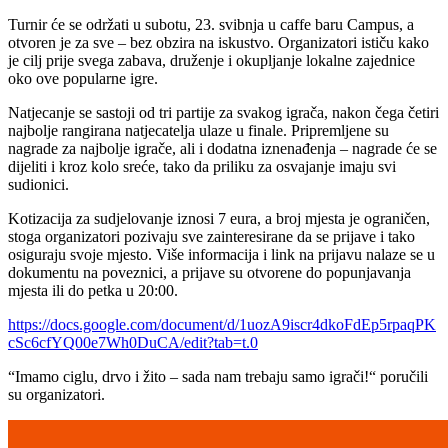
Turnir će se održati u subotu, 23. svibnja u caffe baru Campus, a
otvoren je za sve – bez obzira na iskustvo. Organizatori ističu kako
je cilj prije svega zabava, druženje i okupljanje lokalne zajednice
oko ove popularne igre.
Natjecanje se sastoji od tri partije za svakog igrača, nakon čega četiri
najbolje rangirana natjecatelja ulaze u finale. Pripremljene su
nagrade za najbolje igrače, ali i dodatna iznenađenja – nagrade će se
dijeliti i kroz kolo sreće, tako da priliku za osvajanje imaju svi
sudionici.
Kotizacija za sudjelovanje iznosi 7 eura, a broj mjesta je ograničen,
stoga organizatori pozivaju sve zainteresirane da se prijave i tako
osiguraju svoje mjesto. Više informacija i link na prijavu nalaze se u
dokumentu na poveznici, a prijave su otvorene do popunjavanja
mjesta ili do petka u 20:00.
https://docs.google.com/document/d/1uozA9iscr4dkoFdEp5rpaqPK
cSc6cfYQ00e7Wh0DuCA/edit?tab=t.0
“Imamo ciglu, drvo i žito – sada nam trebaju samo igrači!“ poručili
su organizatori.