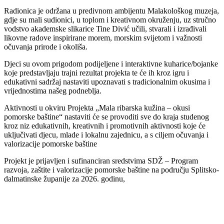
Radionica je održana u predivnom ambijentu Malakološkog muzeja,
gdje su mali sudionici, u toplom i kreativnom okruženju, uz stručno
vodstvo akademske slikarice Tine Divić učili, stvarali i izrađivali
likovne radove inspirirane morem, morskim svijetom i važnosti
očuvanja prirode i okoliša.
Djeci su ovom prigodom podijeljene i interaktivne kuharice/bojanke
koje predstavljaju trajni rezultat projekta te će ih kroz igru i
edukativni sadržaj nastaviti upoznavati s tradicionalnim okusima i
vrijednostima našeg podneblja.
Aktivnosti u okviru Projekta „Mala ribarska kužina – okusi
pomorske baštine“ nastaviti će se provoditi sve do kraja studenog
kroz niz edukativnih, kreativnih i promotivnih aktivnosti koje će
uključivati djecu, mlade i lokalnu zajednicu, a s ciljem očuvanja i
valorizacije pomorske baštine
Projekt je prijavljen i sufinanciran sredstvima SDŽ – Program
razvoja, zaštite i valorizacije pomorske baštine na području Splitsko-
dalmatinske županije za 2026. godinu,