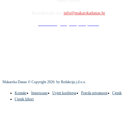
naših čitatelja
Kontaktirajte nas:
info@makarskadanas.hr
Stock images by Depositphotos
Makarska Danas © Copyright
2026
. by Redakcija j.d.o.o.
Kontakt
Impressum
Uvjeti korištenja
Pravila privatnosti
Cjenik
Cjenik Izbori