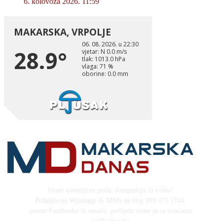
6. kolovoza 2026. 11:59
Imate zanimljivu priču, fotografiju ili video?
Pošaljite na Whatsapp ili MMS na broj 099 475 1744,
putem Facebooka ili emaila, podijelit ćemo ju sa tisućama