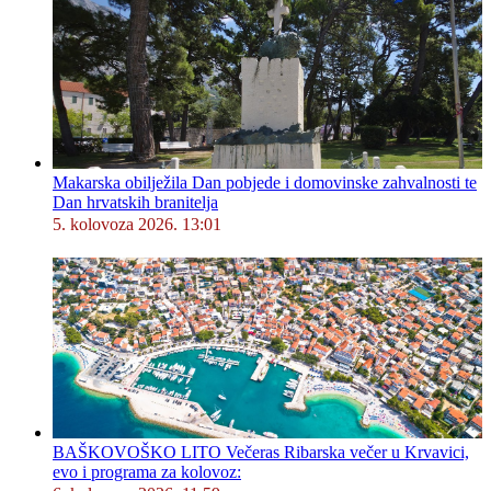
Makarska obilježila Dan pobjede i domovinske zahvalnosti te
Dan hrvatskih branitelja
5. kolovoza 2026. 13:01
BAŠKOVOŠKO LITO Večeras Ribarska večer u Krvavici,
evo i programa za kolovoz: