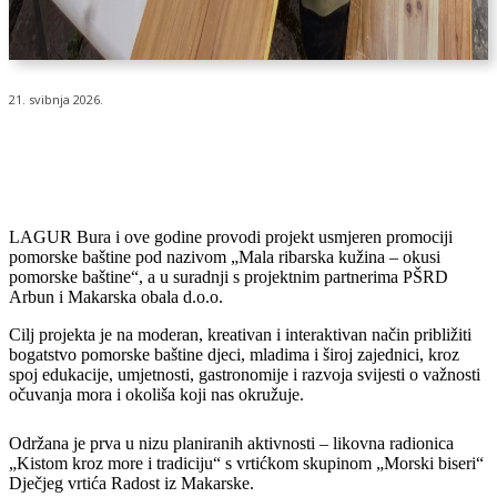
21. svibnja 2026.
LAGUR Bura i ove godine provodi projekt usmjeren promociji
pomorske baštine pod nazivom „Mala ribarska kužina – okusi
pomorske baštine“, a u suradnji s projektnim partnerima PŠRD
Arbun i Makarska obala d.o.o.
Cilj projekta je na moderan, kreativan i interaktivan način približiti
bogatstvo pomorske baštine djeci, mladima i široj zajednici, kroz
spoj edukacije, umjetnosti, gastronomije i razvoja svijesti o važnosti
očuvanja mora i okoliša koji nas okružuje.
Održana je prva u nizu planiranih aktivnosti – likovna radionica
„Kistom kroz more i tradiciju“ s vrtićkom skupinom „Morski biseri“
Dječjeg vrtića Radost iz Makarske.