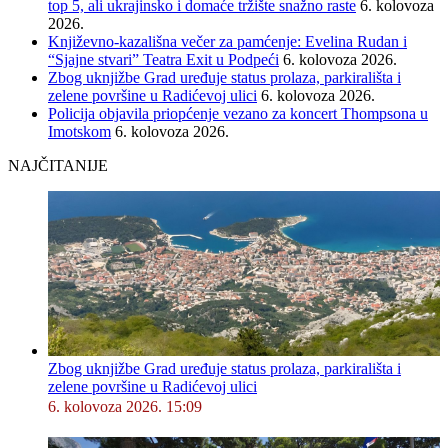
top 5, ali ukrajinsko i domaće tržište snažno raste
6. kolovoza
2026.
Književno-kazališna večer za pamćenje: Evelina Rudan i
“Sjajne stvari” Teatra Exit u Podpeći
6. kolovoza 2026.
Zbog uknjižbe Grad uređuje status prolaza, parkirališta i
zelene površine u Radićevoj ulici
6. kolovoza 2026.
Policija objavila priopćenje vezano za koncert Thompsona u
Imotskom
6. kolovoza 2026.
NAJČITANIJE
Zbog uknjižbe Grad uređuje status prolaza, parkirališta i
zelene površine u Radićevoj ulici
6. kolovoza 2026. 15:09