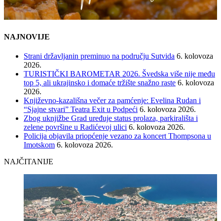
NAJNOVIJE
Strani državljanin preminuo na području Sutvida
6. kolovoza
2026.
TURISTIČKI BAROMETAR 2026. Švedska više nije među
top 5, ali ukrajinsko i domaće tržište snažno raste
6. kolovoza
2026.
Književno-kazališna večer za pamćenje: Evelina Rudan i
“Sjajne stvari” Teatra Exit u Podpeći
6. kolovoza 2026.
Zbog uknjižbe Grad uređuje status prolaza, parkirališta i
zelene površine u Radićevoj ulici
6. kolovoza 2026.
Policija objavila priopćenje vezano za koncert Thompsona u
Imotskom
6. kolovoza 2026.
NAJČITANIJE