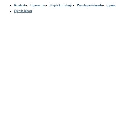
Kontakt
Impressum
Uvjeti korištenja
Pravila privatnosti
Cjenik
Cjenik Izbori