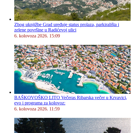
Zbog uknjižbe Grad uređuje status prolaza, parkirališta i
zelene površine u Radićevoj ulici
6. kolovoza 2026. 15:09
BAŠKOVOŠKO LITO Večeras Ribarska večer u Krvavici,
evo i programa za kolovoz:
6. kolovoza 2026. 11:59