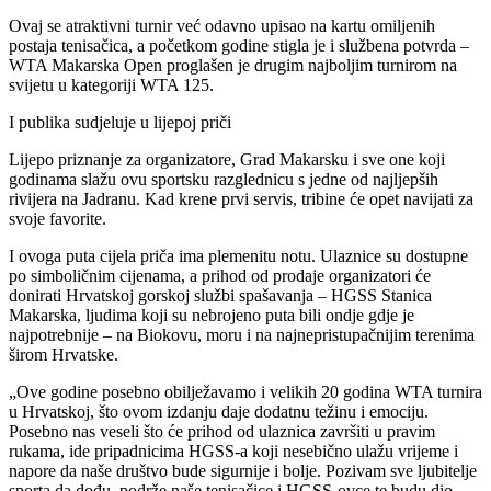
Ovaj se atraktivni turnir već odavno upisao na kartu omiljenih
postaja tenisačica, a početkom godine stigla je i službena potvrda –
WTA Makarska Open proglašen je drugim najboljim turnirom na
svijetu u kategoriji WTA 125.
I publika sudjeluje u lijepoj priči
Lijepo priznanje za organizatore, Grad Makarsku i sve one koji
godinama slažu ovu sportsku razglednicu s jedne od najljepših
rivijera na Jadranu. Kad krene prvi servis, tribine će opet navijati za
svoje favorite.
I ovoga puta cijela priča ima plemenitu notu. Ulaznice su dostupne
po simboličnim cijenama, a prihod od prodaje organizatori će
donirati Hrvatskoj gorskoj službi spašavanja – HGSS Stanica
Makarska, ljudima koji su nebrojeno puta bili ondje gdje je
najpotrebnije – na Biokovu, moru i na najnepristupačnijim terenima
širom Hrvatske.
„Ove godine posebno obilježavamo i velikih 20 godina WTA turnira
u Hrvatskoj, što ovom izdanju daje dodatnu težinu i emociju.
Posebno nas veseli što će prihod od ulaznica završiti u pravim
rukama, ide pripadnicima HGSS-a koji nesebično ulažu vrijeme i
napore da naše društvo bude sigurnije i bolje. Pozivam sve ljubitelje
sporta da dođu, podrže naše tenisačice i HGSS-ovce te budu dio