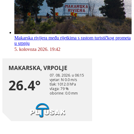
Makarska rivijera među rijetkima s rastom turističkog prometa
u srpnju
5. kolovoza 2026. 19:42