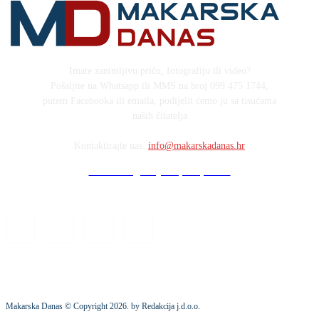
Imate zanimljivu priču, fotografiju ili video?
Pošaljite na Whatsapp ili MMS na broj 099 475 1744,
putem Facebooka ili emaila, podijelit ćemo ju sa tisućama
naših čitatelja
Kontaktirajte nas:
info@makarskadanas.hr
Stock images by Depositphotos
Makarska Danas © Copyright
2026
. by Redakcija j.d.o.o.