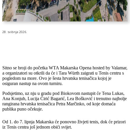
28. svibnja 2026.
Sitno se broji do početka WTA Makarska Opena hosted by Valamar,
a organizatori su otkrili da će i Tara Würth zaigrati u Tenis centru s
pogledom na more. Ovo je šesta hrvatska tenisačica kojoj je
osiguran nastup na ovom turniru.
Podsjetimo, uz nju u gradu pod Biokovom nastupit će Tena Lukas,
Ana Konjuh, Lucija Ćirić Bagarić, Lea Bošković i trenutno najbolje
rangirana hrvatska tenisačica Petra Marčinko, od koje domaća
publika puno očekuje.
Od 1. do 7. lipnja Makarska će ponovno živjeti tenis, dok će prizori
iz Tenis centra još jednom obići svijet.