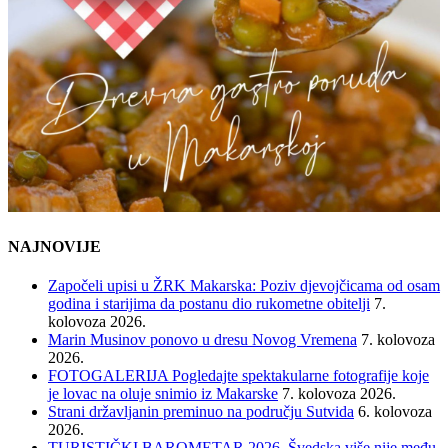
NAJNOVIJE
Započeli upisi u ŽRK Makarska: Poziv djevojčicama od osam
godina i starijima da postanu dio rukometne obitelji
7.
kolovoza 2026.
Marin Musinov ponovo u dresu Novog Vremena
7. kolovoza
2026.
FOTOGALERIJA Pogledajte spektakularne fotografije koje
je lovac na oluje snimio iz Makarske
7. kolovoza 2026.
Strani državljanin preminuo na području Sutvida
6. kolovoza
2026.
TURISTIČKI BAROMETAR 2026. Švedska više nije među