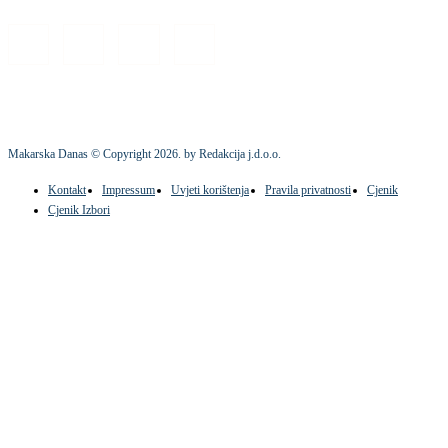
Makarska Danas © Copyright
2026
. by Redakcija j.d.o.o.
Kontakt
Impressum
Uvjeti korištenja
Pravila privatnosti
Cjenik
Cjenik Izbori