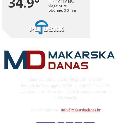
Imate zanimljivu priču, fotografiju ili video?
Pošaljite na Whatsapp ili MMS na broj 099 475 1744,
putem Facebooka ili emaila, podijelit ćemo ju sa tisućama
naših čitatelja
Kontaktirajte nas:
info@makarskadanas.hr
Stock images by Depositphotos