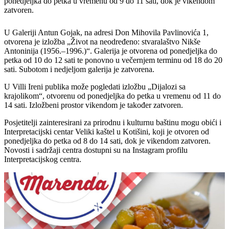
ponedjeljka do petka u vremenu od 9 do 11 sati, dok je vikendom
zatvoren.
U Galeriji Antun Gojak, na adresi Don Mihovila Pavlinovića 1,
otvorena je izložba „Život na neodređeno: stvaralaštvo Nikše
Antoninija (1956.–1996.)“. Galerija je otvorena od ponedjeljka do
petka od 10 do 12 sati te ponovno u večernjem terminu od 18 do 20
sati. Subotom i nedjeljom galerija je zatvorena.
U Villi Ireni publika može pogledati izložbu „Dijalozi sa
krajolikom“, otvorenu od ponedjeljka do petka u vremenu od 11 do
14 sati. Izložbeni prostor vikendom je također zatvoren.
Posjetitelji zainteresirani za prirodnu i kulturnu baštinu mogu obići i
Interpretacijski centar Veliki kaštel u Kotišini, koji je otvoren od
ponedjeljka do petka od 8 do 14 sati, dok je vikendom zatvoren.
Novosti i sadržaji centra dostupni su na Instagram profilu
Interpretacijskog centra.