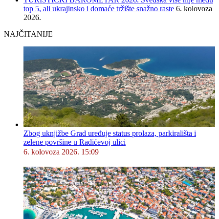
top 5, ali ukrajinsko i domaće tržište snažno raste
6. kolovoza
2026.
NAJČITANIJE
Zbog uknjižbe Grad uređuje status prolaza, parkirališta i
zelene površine u Radićevoj ulici
6. kolovoza 2026. 15:09