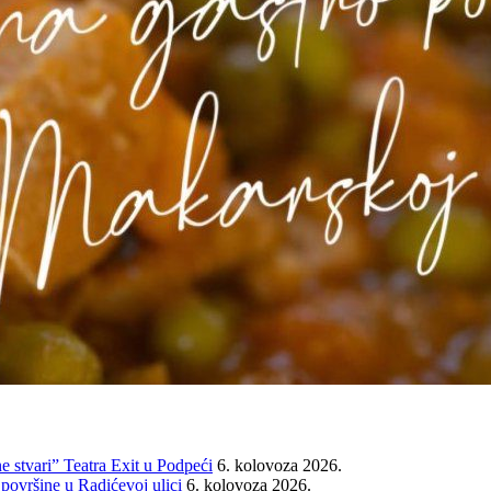
e stvari” Teatra Exit u Podpeći
6. kolovoza 2026.
 površine u Radićevoj ulici
6. kolovoza 2026.