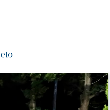
KOLUMNE
MORE
T
jeto