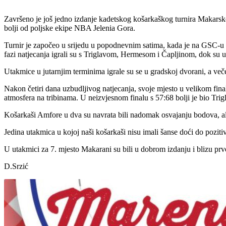
Završeno je još jedno izdanje kadetskog košarkaškog turnira Makarsko
bolji od poljske ekipe NBA Jelenia Gora.
Turnir je započeo u srijedu u popodnevnim satima, kada je na GSC-u o
fazi natjecanja igrali su s Triglavom, Hermesom i Čapljinom, dok su 
Utakmice u jutarnjim terminima igrale su se u gradskoj dvorani, a ve
Nakon četiri dana uzbudljivog natjecanja, svoje mjesto u velikom finalu 
atmosfera na tribinama. U neizvjesnom finalu s 57:68 bolji je bio Tr
Košarkaši Amfore u dva su navrata bili nadomak osvajanju bodova, ali 
Jedina utakmica u kojoj naši košarkaši nisu imali šanse doći do pozitiv
U utakmici za 7. mjesto Makarani su bili u dobrom izdanju i blizu prve 
D.Srzić