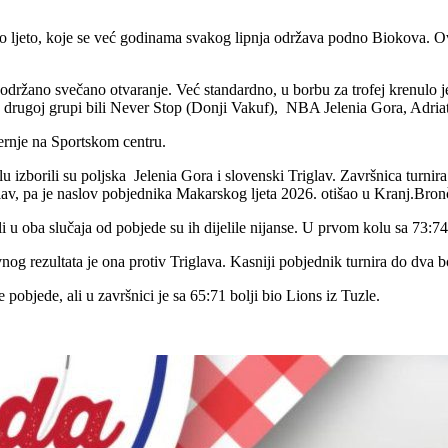
 ljeto, koje se već godinama svakog lipnja održava podno Biokova. Ove 
držano svečano otvaranje. Već standardno, u borbu za trofej krenulo j
u drugoj grupi bili Never Stop (Donji Vakuf), NBA Jelenia Gora, Adriati
černje na Sportskom centru.
izborili su poljska Jelenia Gora i slovenski Triglav. Završnica turnira d
iglav, pa je naslov pobjednika Makarskog ljeta 2026. otišao u Kranj.Br
u oba slučaja od pobjede su ih dijelile nijanse. U prvom kolu sa 73:74 
nog rezultata je ona protiv Triglava. Kasniji pobjednik turnira do dva b
pobjede, ali u završnici je sa 65:71 bolji bio Lions iz Tuzle.