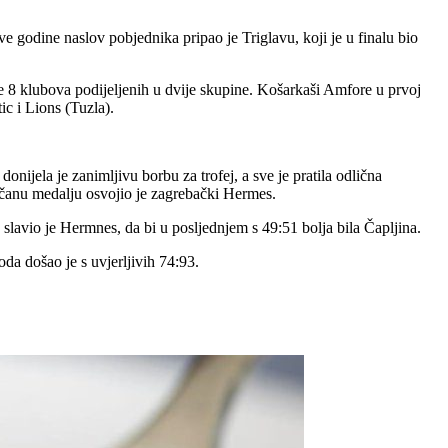
godine naslov pobjednika pripao je Triglavu, koji je u finalu bio
e 8 klubova podijeljenih u dvije skupine. Košarkaši Amfore u prvoj
c i Lions (Tuzla).
onijela je zanimljivu borbu za trofej, a sve je pratila odlična
ončanu medalju osvojio je zagrebački Hermes.
slavio je Hermnes, da bi u posljednjem s 49:51 bolja bila Čapljina.
oda došao je s uvjerljivih 74:93.