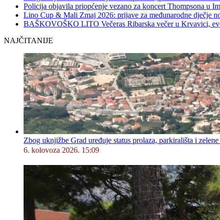
Policija objavila priopćenje vezano za koncert Thompsona u 
Lino Cup & Mali Zmaj 2026: prijave za međunarodne dječje no
BAŠKOVOŠKO LITO Večeras Ribarska večer u Krvavici, evo 
NAJČITANIJE
Zbog uknjižbe Grad uređuje status prolaza, parkirališta i zelene
6. kolovoza 2026. 15:09