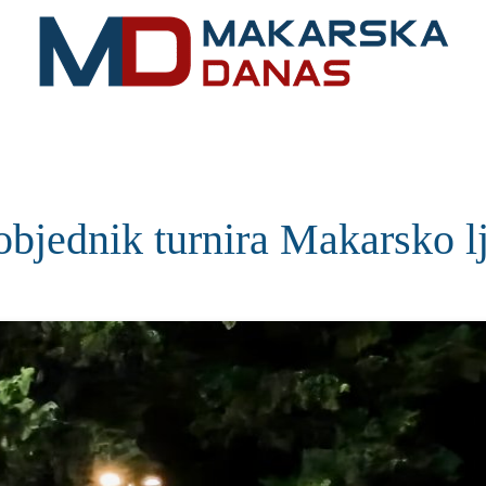
RIVIJERA
VIJESTI
MOZAIK
MAKARSKA
SPOR
objednik turnira Makarsko l