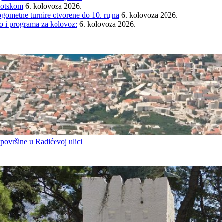
Imotskom
6. kolovoza 2026.
gometne turnire otvorene do 10. rujna
6. kolovoza 2026.
i programa za kolovoz:
6. kolovoza 2026.
 površine u Radićevoj ulici