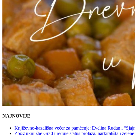
NAJNOVIJE
Književno-kazališna večer za pamćenje: Evelina Rudan i “Sjajn
Zbog uknjižbe Grad uređuje status prolaza, parkirališta i zelene