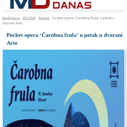
Naslovnica
MOZAIK
Najave
Pocket opera 'Čarobna frula' u petak u
dvorani Arte
Pocket opera ‘Čarobna frula’ u petak u dvorani
Arte