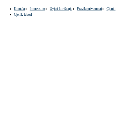
Kontakt
Impressum
Uvjeti korištenja
Pravila privatnosti
Cjenik
Cjenik Izbori