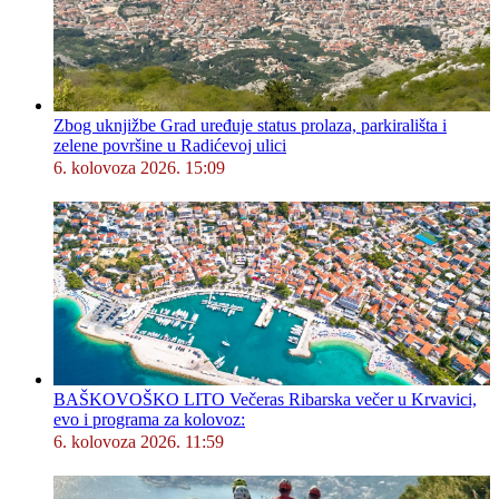
Zbog uknjižbe Grad uređuje status prolaza, parkirališta i
zelene površine u Radićevoj ulici
6. kolovoza 2026. 15:09
BAŠKOVOŠKO LITO Večeras Ribarska večer u Krvavici,
evo i programa za kolovoz:
6. kolovoza 2026. 11:59