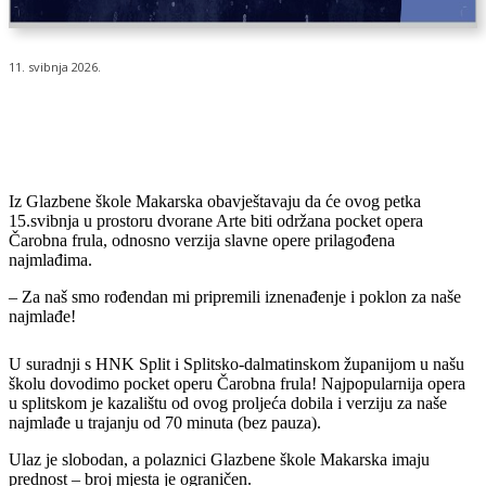
11. svibnja 2026.
Iz Glazbene škole Makarska obavještavaju da će ovog petka
15.svibnja u prostoru dvorane Arte biti održana pocket opera
Čarobna frula, odnosno verzija slavne opere prilagođena
najmlađima.
– Za naš smo rođendan mi pripremili iznenađenje i poklon za naše
najmlađe!
U suradnji s HNK Split i Splitsko-dalmatinskom županijom u našu
školu dovodimo pocket operu Čarobna frula! Najpopularnija opera
u splitskom je kazalištu od ovog proljeća dobila i verziju za naše
najmlađe u trajanju od 70 minuta (bez pauza).
Ulaz je slobodan, a polaznici Glazbene škole Makarska imaju
prednost – broj mjesta je ograničen.