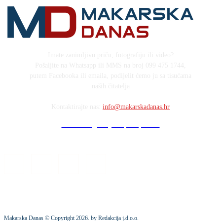
Imate zanimljivu priču, fotografiju ili video?
Pošaljite na Whatsapp ili MMS na broj 099 475 1744,
putem Facebooka ili emaila, podijelit ćemo ju sa tisućama
naših čitatelja
Kontaktirajte nas:
info@makarskadanas.hr
Stock images by Depositphotos
Makarska Danas © Copyright
2026
. by Redakcija j.d.o.o.