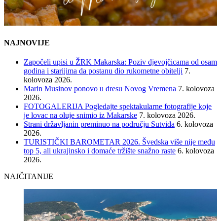
NAJNOVIJE
Započeli upisi u ŽRK Makarska: Poziv djevojčicama od osam
godina i starijima da postanu dio rukometne obitelji
7.
kolovoza 2026.
Marin Musinov ponovo u dresu Novog Vremena
7. kolovoza
2026.
FOTOGALERIJA Pogledajte spektakularne fotografije koje
je lovac na oluje snimio iz Makarske
7. kolovoza 2026.
Strani državljanin preminuo na području Sutvida
6. kolovoza
2026.
TURISTIČKI BAROMETAR 2026. Švedska više nije među
top 5, ali ukrajinsko i domaće tržište snažno raste
6. kolovoza
2026.
NAJČITANIJE