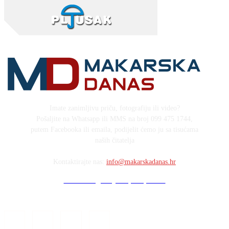
Imate zanimljivu priču, fotografiju ili video?
Pošaljite na Whatsapp ili MMS na broj 099 475 1744,
putem Facebooka ili emaila, podijelit ćemo ju sa tisućama
naših čitatelja
Kontaktirajte nas:
info@makarskadanas.hr
Stock images by Depositphotos