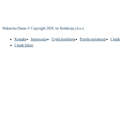
Makarska Danas © Copyright
2026
. by Redakcija j.d.o.o.
Kontakt
Impressum
Uvjeti korištenja
Pravila privatnosti
Cjenik
Cjenik Izbori