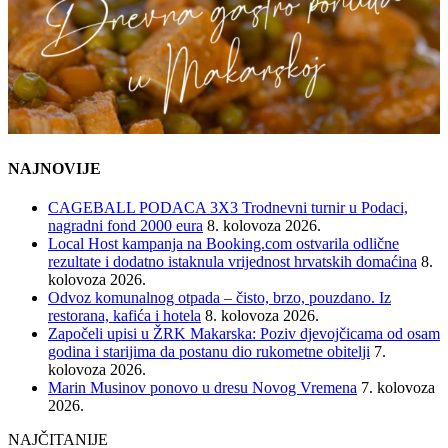
NAJNOVIJE
CAGEBALL PODACA 3X3 Trodnevni turnir u Podaci,
nagradni fond 2000 eura
8. kolovoza 2026.
Local Host kampanja na Booking.com ostvarila odlične
rezultate i dodatno istaknula vrijednost hrvatskih domaćina
8.
kolovoza 2026.
Odvoz komunalnog otpada – čisto, brzo, pouzdano. Iz
restorana, kafića i hotela
8. kolovoza 2026.
Započeli upisi u ŽRK Makarska: Poziv djevojčicama od osam
godina i starijima da postanu dio rukometne obitelji
7.
kolovoza 2026.
Marin Musinov ponovo u dresu Novog Vremena
7. kolovoza
2026.
NAJČITANIJE