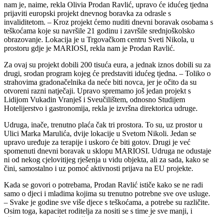
nam je, naime, rekla Olivia Prodan Ravlić, upravo će idućeg tjedna
prijaviti europski projekt dnevnog boravka za odrasle s
invaliditetom. – Kroz projekt ćemo nuditi dnevni boravak osobama s
teškoćama koje su navršile 21 godinu i završile srednjoškolsko
obrazovanje. Lokacija je u Trgovačkom centru Sveti Nikola, u
prostoru gdje je MARIOSI, rekla nam je Prodan Ravlić.
Za ovaj su projekt dobili 200 tisuća eura, a jednak iznos dobili su za
drugi, srodan program kojeg će predstaviti idućeg tjedna. – Toliko o
strahovima gradonačelnika da neće biti novca, jer je očito da su
otvoreni razni natječaji. Upravo spremamo još jedan projekt s
Lidijom Vukadin Vranješ i Sveučilištem, odnosno Studijem
Hotelijerstvo i gastronomija, rekla je izvršna direktorica udruge.
Udruga, inače, trenutno plaća čak tri prostora. To su, uz prostor u
Ulici Marka Marulića, dvije lokacije u Svetom Nikoli. Jedan se
upravo uređuje za terapije i uskoro će biti gotov. Drugi je već
spomenuti dnevni boravak u sklopu MARIOSI. Udruga ne odustaje
ni od nekog cjelovitijeg rješenja u vidu objekta, ali za sada, kako se
čini, samostalno i uz pomoć aktivnosti prijava na EU projekte.
Kada se govori o potrebama, Prodan Ravlić ističe kako se ne radi
samo o djeci i mladima kojima su trenutno potrebne sve ove usluge.
– Svake je godine sve više djece s teškoćama, a potrebe su različite.
Osim toga, kapacitet roditelja za nositi se s time je sve manji, i