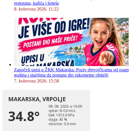
restorana, kafića i hotela
8. kolovoza 2026. 11:22
Započeli upisi u ŽRK Makarska: Poziv djevojčicama od osam
godina i starijima da postanu dio rukometne obitelji
7. kolovoza 2026. 15:58