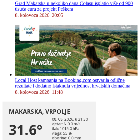
Grad Makarska u nekoliko dana Colasu isplatio više od 900
tisuća eura za projekt Peškera
8. kolovoza 2026. 20:05
Local Host kampanja na Booking.com ostvarila odlične
rezultate i dodatno istaknula vrijednost hrvatskih domaćina
8. kolovoza 2026. 11:48