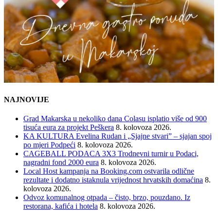
NAJNOVIJE
Grad Makarska u nekoliko dana Colasu isplatio više od 900
tisuća eura za projekt Peškera
8. kolovoza 2026.
KA KULTURA Evelina Rudan i „Sjajne stvari” – sjajan spoj
po mjeri Podpeći
8. kolovoza 2026.
CAGEBALL PODACA 3X3 Trodnevni turnir u Podaci,
nagradni fond 2000 eura
8. kolovoza 2026.
Local Host kampanja na Booking.com ostvarila odlične
rezultate i dodatno istaknula vrijednost hrvatskih domaćina
8.
kolovoza 2026.
Odvoz komunalnog otpada – čisto, brzo, pouzdano. Iz
restorana, kafića i hotela
8. kolovoza 2026.