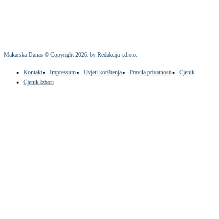
Makarska Danas © Copyright
2026
. by Redakcija j.d.o.o.
Kontakt
Impressum
Uvjeti korištenja
Pravila privatnosti
Cjenik
Cjenik Izbori