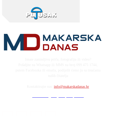
Imate zanimljivu priču, fotografiju ili video?
Pošaljite na Whatsapp ili MMS na broj 099 475 1744,
putem Facebooka ili emaila, podijelit ćemo ju sa tisućama
naših čitatelja
Kontaktirajte nas:
info@makarskadanas.hr
Stock images by Depositphotos