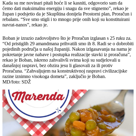
Kada su me novinari pitali hoće li se kasniti, odgovorio sam da
ćemo dati maksimalnu energiju i snagu da sve stignemo”, rekao je
župan i podsjetio da je Skupština donijela Prostorni plan, Proračun i
rebalans. “Sve smo stigli i to mnogo prije onih koji su konstituirani
navrat-nanos”, rekao je.
Boban je izrazio zadovoljstvo što je Proračun izglasan s 25 ruku za.
“Od pristiglih 29 amandmana prihvatili smo ih 8. Radi se o dobrobiti
pojedinih područja u našoj županiji. Nakon izlgasavanja na nama je
pokretanje javne nabave i postupka realizacije stavki iz proračuna”,
rekao je Boban, iskreno zahvalivši svima koji su sudjelovali u
današnjoj raspravi, bez obzira jesu li glasovali za ili protiv
Proračuna. “Zahvaljujem na konstruktivnoj raspravi civilizacijske
razine iznimno visokoga dometa”, zaključio je Boban.
MD/foto: SDŽ