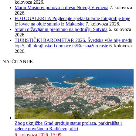
kolovoza 2026.
Marin Musinov ponovo u dresu Novog Vremena
7. kolovoza
2026.
FOTOGALERIJA Pogledajte spektakularne fotografije koje
je lovac na oluje snimio iz Makarske
7. kolovoza 2026.
Strani državljanin preminuo na području Sutvida
6. kolovoza
2026.
TURISTIČKI BAROMETAR 2026. Švedska više nije među
top 5, ali ukrajinsko i domaće tržište snažno raste
6. kolovoza
2026.
NAJČITANIJE
Zbog uknjižbe Grad uređuje status prolaza, parkirališta i
zelene površine u Radićevoj ulici
6. kolovoza 2026. 15:09