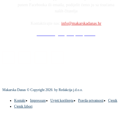
putem Facebooka ili emaila, podijelit ćemo ju sa tisućama
naših čitatelja
Kontaktirajte nas:
info@makarskadanas.hr
Stock images by Depositphotos
Makarska Danas © Copyright
2026
. by Redakcija j.d.o.o.
Kontakt
Impressum
Uvjeti korištenja
Pravila privatnosti
Cjenik
Cjenik Izbori