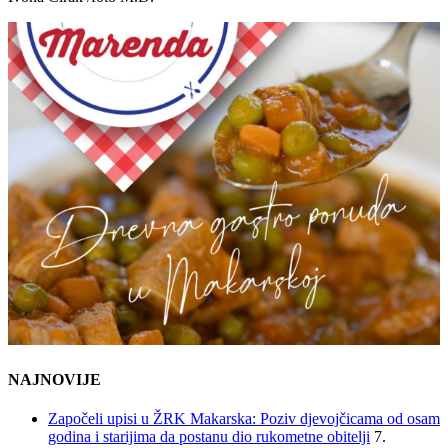
NAJNOVIJE
Započeli upisi u ŽRK Makarska: Poziv djevojčicama od osam
godina i starijima da postanu dio rukometne obitelji
7.