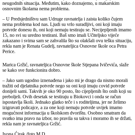
neugodnih situacija. Međutim, kako doznajemo, u makarskim
osnovnim školama nema problema.
– U Predsjedništvu sam Udruge ravnatelja i zaista koliko čujem
nema problema kod nas. Ljudi su vrlo suradljivi, oni koji imaju
potvrde donesu ih, oni koji nemaju testiraju se. Necijepljenih imamo
15, no svi su uredno testirani. Baš smo imali Učiteljsko vijeće
zakazano i svima sam se zahvalila što su olakšali ovu tešku situaciju,
rekla nam je Renata Gudelj, ravnateljica Osnovne škole oca Petra
Perice.
Marica Gržić, ravnateljica Osnovne škole Stjepana Ivičevića, slaže
se kako sve funkcionira dobro.
– Jako sam ugodno iznenađena i jako mi je drago da nismo morali
tražiti od djelatnika potvrde nego su oni koji imaju covid potvrde
donijeli sami. Takvih je oko 90 posto, što cijepljenih što onih koji su
preboljeli. Ovih desetak se testiraju u Biokovci i onda se račun
ispostavlja školi. Jednako glatko teče i s roditeljima, jer ne želimo
izigravati policajce, a za one koji nemaju potvrde uvijek imamo
mogućnost informacija u školskom dvorištu. Osobno smatram da
svatko ima pravo na izbor, no pravila su takva i moramo ih se držati,
rekla nam je ravnateljica Gržić.
Ivona Ćirak /foto M.D.