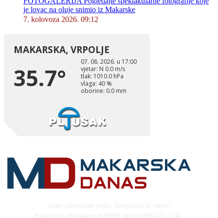
FOTOGALERIJA Pogledajte spektakularne fotografije koje
je lovac na oluje snimio iz Makarske
7. kolovoza 2026. 09:12
Imate zanimljivu priču, fotografiju ili video?
Pošaljite na Whatsapp ili MMS na broj 099 475 1744,