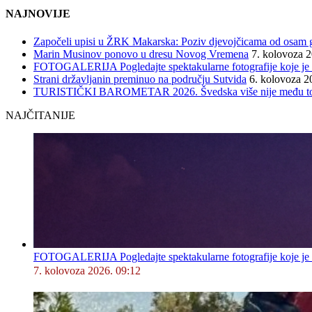
NAJNOVIJE
Započeli upisi u ŽRK Makarska: Poziv djevojčicama od osam god
Marin Musinov ponovo u dresu Novog Vremena
7. kolovoza 
FOTOGALERIJA Pogledajte spektakularne fotografije koje je l
Strani državljanin preminuo na području Sutvida
6. kolovoza 2
TURISTIČKI BAROMETAR 2026. Švedska više nije među top 5, 
NAJČITANIJE
FOTOGALERIJA Pogledajte spektakularne fotografije koje je l
7. kolovoza 2026. 09:12