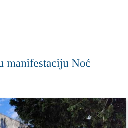
KOLUMNE
MORE
T
 u manifestaciju Noć