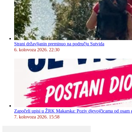
Strani državljanin preminuo na području Sutvida
6. kolovoza 2026. 22:30
Započeli upisi u ŽRK Makarska: Poziv djevojčicama od osam god
7. kolovoza 2026. 15:58