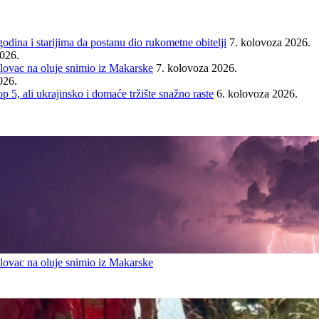
ina i starijima da postanu dio rukometne obitelji
7. kolovoza 2026.
2026.
ovac na oluje snimio iz Makarske
7. kolovoza 2026.
026.
ali ukrajinsko i domaće tržište snažno raste
6. kolovoza 2026.
ovac na oluje snimio iz Makarske