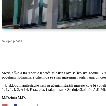
30. siječnja 2026.
Udio
Srednja škola fra Andrije Kačića Miošića i ove se školske godine ukl
početnim godinama, s ciljem da se svim muzejima i galerijama omoguć
– U sklopu manifestacije naši su učenici istražili muzeje koje bi voljeli
1. L, 1. J, 2. A i 4. E razreda, istaknuli su iz Srednje škole fra A.K.Mi
M.D./foto M.D.