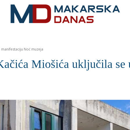
RIVIJERA
VIJESTI
MOZAIK
MAKARSKA
SPOR
 u manifestaciju Noć muzeja
Kačića Miošića uključila se