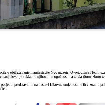
jučila u obilježavanje manifestacije Noć muzeja. Ovogodišnja Noć muzeja
i sudjelovanje sukladno njihovim mogućnostima te vlastitom izboru tem
 posjetiti, predstavili ih na nastavi Likovne umjetnosti te ih vizualno pr
ošića.