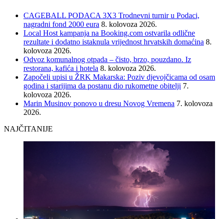
CAGEBALL PODACA 3X3 Trodnevni turnir u Podaci,
nagradni fond 2000 eura
8. kolovoza 2026.
Local Host kampanja na Booking.com ostvarila odlične
rezultate i dodatno istaknula vrijednost hrvatskih domaćina
8.
kolovoza 2026.
Odvoz komunalnog otpada – čisto, brzo, pouzdano. Iz
restorana, kafića i hotela
8. kolovoza 2026.
Započeli upisi u ŽRK Makarska: Poziv djevojčicama od osam
godina i starijima da postanu dio rukometne obitelji
7.
kolovoza 2026.
Marin Musinov ponovo u dresu Novog Vremena
7. kolovoza
2026.
NAJČITANIJE