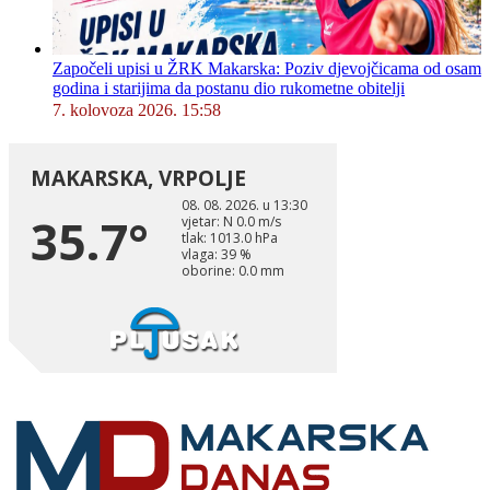
Započeli upisi u ŽRK Makarska: Poziv djevojčicama od osam
godina i starijima da postanu dio rukometne obitelji
7. kolovoza 2026. 15:58