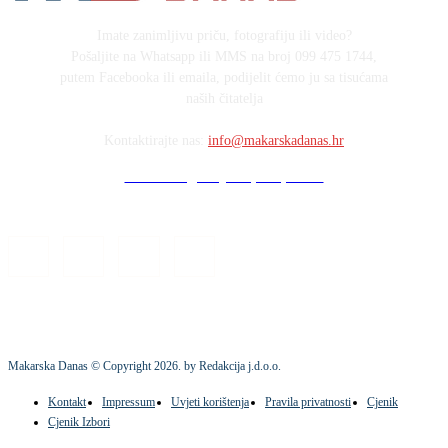
Imate zanimljivu priču, fotografiju ili video?
Pošaljite na Whatsapp ili MMS na broj 099 475 1744,
putem Facebooka ili emaila, podijelit ćemo ju sa tisućama
naših čitatelja
Kontaktirajte nas:
info@makarskadanas.hr
Stock images by Depositphotos
Makarska Danas © Copyright
2026
. by Redakcija j.d.o.o.
Kontakt
Impressum
Uvjeti korištenja
Pravila privatnosti
Cjenik
Cjenik Izbori