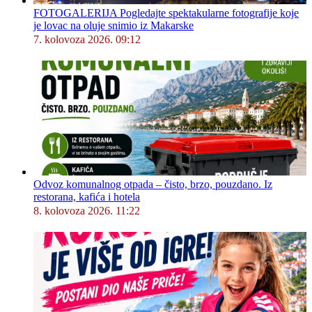
FOTOGALERIJA Pogledajte spektakularne fotografije koje
je lovac na oluje snimio iz Makarske
7. kolovoza 2026. 09:12
Odvoz komunalnog otpada – čisto, brzo, pouzdano. Iz
restorana, kafića i hotela
8. kolovoza 2026. 11:22