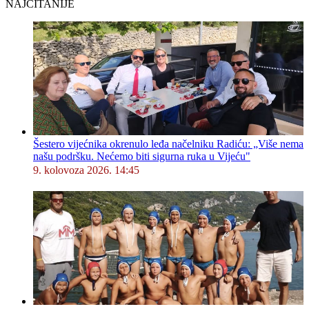
NAJČITANIJE
Šestero vijećnika okrenulo leđa načelniku Radiću: „Više nema
našu podršku. Nećemo biti sigurna ruka u Vijeću"
9. kolovoza 2026. 14:45