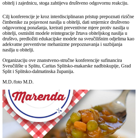
obitelj i zajednicu, stoga zahtijeva društveno odgovornu reakciju.
Cilj konferencije je kroz interdisciplinaran pristup prepoznati rizične
čimbenike za pojavnost nasilja u obitelji, dati smjernice društveno
odgovornog ponašanja, kreirati preventivne mjere protiv nasilja u
obitelji, osmisliti modele reintegracije žrtava obiteljskog nasilja u
društvo, predložiti edukacijske modele na sveučilišnim odjelima kao
adekvatne preventivne mehanizme prepoznavanja i suzbijanja
nasilja u obitelji.
Organizaciju ove znanstveno-stručne konferencije sufinancira
Sveučilište u Splitu, Caritas Splitsko-makarske nadbiskupije, Grad
Split i Splitsko-dalmatinska županija.
M.D./foto M.D.