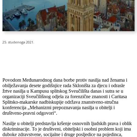
25. studenoga 2021.
Povodom Međunarodnog dana borbe protiv nasilja nad ženama i
obilježavanja desete godišnjice rada Skloništa za djecu i odrasle
žrtve nasilja u Kampusu splitskog Sveučilišta danas i sutra se u
organizaciji Sveučilišnog odjela za forenzične znanosti i Caritasa
Splitsko-makarske nadbiskupije održava znanstveno-stručna
konferencija „Mehanizmi prepoznavanja nasilja u obitelji i
društveno-pravni odgovori“.
Nasilje u obitelji predstavlja kršenje osnovnih ljudskih prava i oblik
diskriminacije. To je društveni, obiteljski i osobni problem koji ima
duboke zdravstvene, socijalne i druge posljedice na pojedinca,