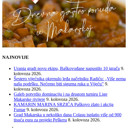
NAJNOVIJE
Urania gradi novu ekipu, Baškovođane napustilo 10 igrača
9.
kolovoza 2026.
Šestero vijećnika okrenulo leđa načelniku Radiću: „Više nema
našu podršku. Nećemo biti sigurna ruka u Vijeću”
9.
kolovoza 2026.
Galeb potvrdio dominaciju i na drugom turniru Lige
Makarske rivijere
9. kolovoza 2026.
KAMARIN MARINA SRZIĆA Paškovo zlato i akcija
Fumar
9. kolovoza 2026.
Grad Makarska u nekoliko dana Colasu isplatio više od 900
tisuća eura za projekt Peškera
8. kolovoza 2026.