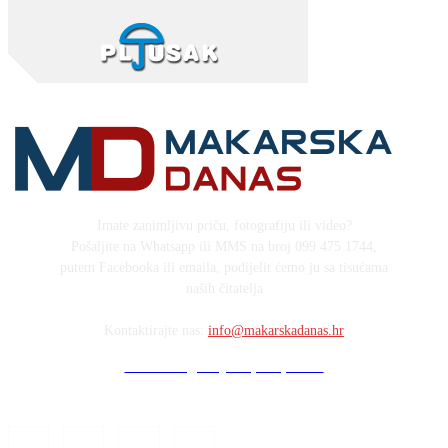
Imate zanimljivu priču, fotografiju ili video?
Pošaljite na Whatsapp ili MMS na broj 099 475 1744,
putem Facebooka ili emaila, podijelit ćemo ju sa tisućama
naših čitatelja
Kontaktirajte nas:
info@makarskadanas.hr
Stock images by Depositphotos