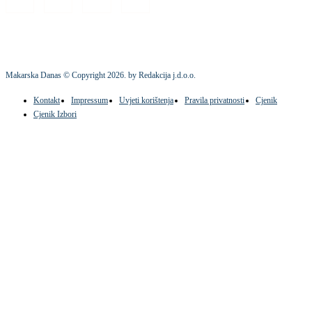
Makarska Danas © Copyright
2026
. by Redakcija j.d.o.o.
Kontakt
Impressum
Uvjeti korištenja
Pravila privatnosti
Cjenik
Cjenik Izbori