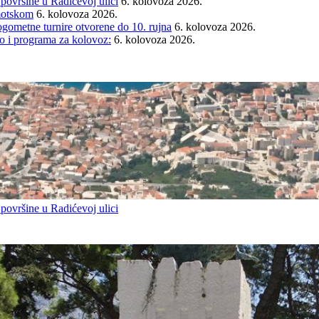
 površine u Radićevoj ulici
6. kolovoza 2026.
Imotskom
6. kolovoza 2026.
gometne turnire otvorene do 10. rujna
6. kolovoza 2026.
i programa za kolovoz:
6. kolovoza 2026.
 površine u Radićevoj ulici