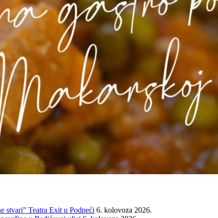
e stvari” Teatra Exit u Podpeći
6. kolovoza 2026.