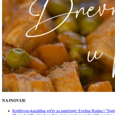
NAJNOVIJE
Književno-kazališna večer za pamćenje: Evelina Rudan i “Sjajn