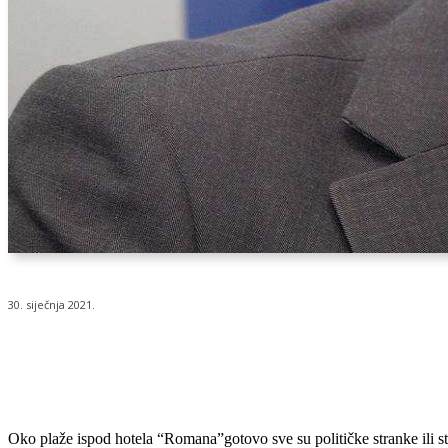
30. siječnja 2021.
Udio
Oko plaže ispod hotela “Romana”gotovo sve su političke stranke ili stru