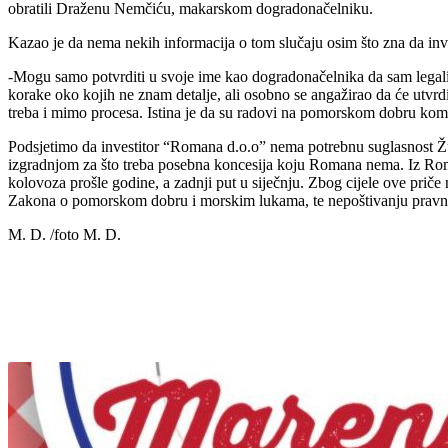
obratili Draženu Nemčiću, makarskom dogradonačelniku.
Kazao je da nema nekih informacija o tom slučaju osim što zna da in
-Mogu samo potvrditi u svoje ime kao dogradonačelnika da sam legalist
korake oko kojih ne znam detalje, ali osobno se angažirao da će utvrdit
treba i mimo procesa. Istina je da su radovi na pomorskom dobru komple
Podsjetimo da investitor “Romana d.o.o” nema potrebnu suglasnost Žup
izgradnjom za što treba posebna koncesija koju Romana nema. Iz Romane
kolovoza prošle godine, a zadnji put u siječnju. Zbog cijele ove priče
Zakona o pomorskom dobru i morskim lukama, te nepoštivanju pravn
M. D. /foto M. D.