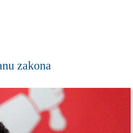
KOLUMNE
MORE
T
nu zakona