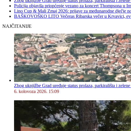
Zbog uknjižbe Grad uređuje status prolaza, parkirališta i zelene
Policija objavila priopćenje vezano za koncert Thompsona u 
Lino Cup & Mali Zmaj 2026: prijave za međunarodne dječje no
BAŠKOVOŠKO LITO Večeras Ribarska večer u Krvavici, evo 
NAJČITANIJE
Zbog uknjižbe Grad uređuje status prolaza, parkirališta i zelene
6. kolovoza 2026. 15:09