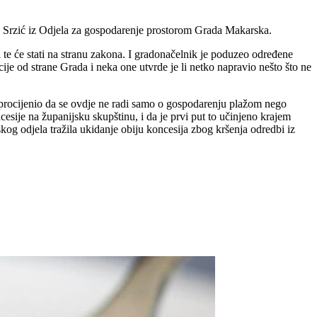
n Srzić iz Odjela za gospodarenje prostorom Grada Makarska.
 te će stati na stranu zakona. I gradonačelnik je poduzeo određene
cije od strane Grada i neka one utvrde je li netko napravio nešto što ne
 procijenio da se ovdje ne radi samo o gospodarenju plažom nego
sije na županijsku skupštinu, i da je prvi put to učinjeno krajem
kog odjela tražila ukidanje obiju koncesija zbog kršenja odredbi iz