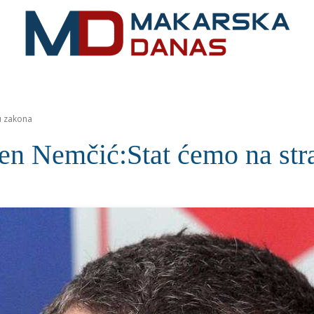
RIVIJERA
VIJESTI
MOZAIK
MAKARSKA
SPOR
u zakona
Nemčić:Stat ćemo na stra