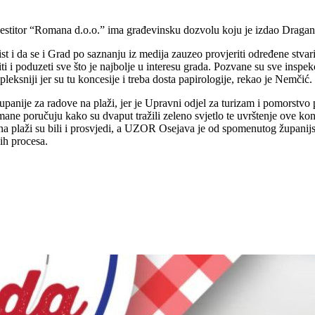
vestitor “Romana d.o.o.” ima građevinsku dozvolu koju je izdao Draga
 i da se i Grad po saznanju iz medija zauzeo provjeriti određene stvari
i i poduzeti sve što je najbolje u interesu grada. Pozvane su sve inspek
ksniji jer su tu koncesije i treba dosta papirologije, rekao je Nemčić.
anije za radove na plaži, jer je Upravni odjel za turizam i pomorstvo
 poručuju kako su dvaput tražili zeleno svjetlo te uvrštenje ove konce
 na plaži su bili i prosvjedi, a UZOR Osejava je od spomenutog županijs
ih procesa.