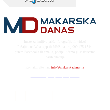
Imate zanimljivu priču, fotografiju ili video?
Pošaljite na Whatsapp ili MMS na broj 099 475 1744,
putem Facebooka ili emaila, podijelit ćemo ju sa tisućama
naših čitatelja
Kontaktirajte nas:
info@makarskadanas.hr
Stock images by Depositphotos