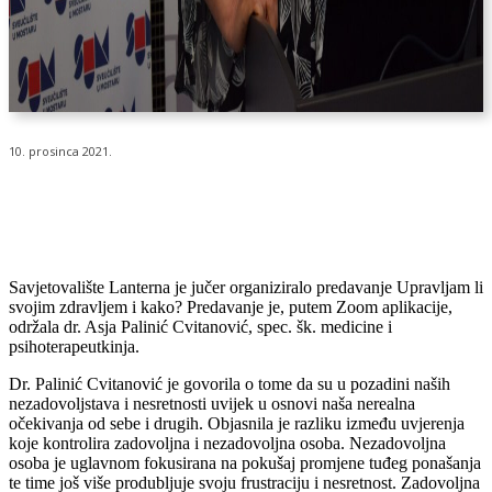
10. prosinca 2021.
Savjetovalište Lanterna je jučer organiziralo predavanje Upravljam li
svojim zdravljem i kako? Predavanje je, putem Zoom aplikacije,
održala dr. Asja Palinić Cvitanović, spec. šk. medicine i
psihoterapeutkinja.
Dr. Palinić Cvitanović je govorila o tome da su u pozadini naših
nezadovoljstava i nesretnosti uvijek u osnovi naša nerealna
očekivanja od sebe i drugih. Objasnila je razliku između uvjerenja
koje kontrolira zadovoljna i nezadovoljna osoba. Nezadovoljna
osoba je uglavnom fokusirana na pokušaj promjene tuđeg ponašanja
te time još više produbljuje svoju frustraciju i nesretnost. Zadovoljna