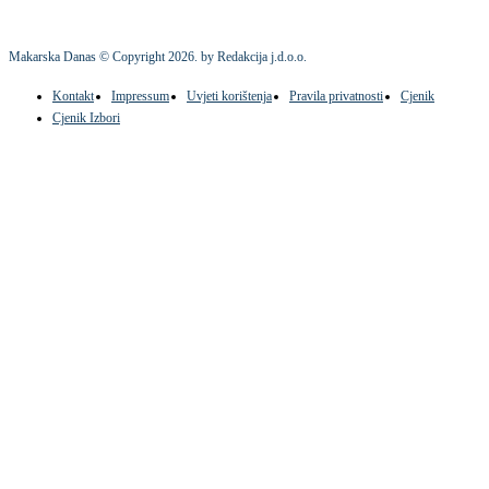
Makarska Danas © Copyright
2026
. by Redakcija j.d.o.o.
Kontakt
Impressum
Uvjeti korištenja
Pravila privatnosti
Cjenik
Cjenik Izbori