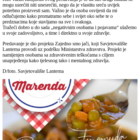
mogu usrećiti niti unesrećiti, nego da je vlastitu sreću uvijek
potrebno proizvesti sam. Važno je da osoba osvijesti da mi
odlučujemo kako promatramo sebe i svijet oko sebe te o
predznacima koje stavljamo na sve i svakoga.
Tražeći dobro u do sada „negativnim osobama i pojavama“ ulažemo
u svoje zadovoljstvo, a time i direktno u svoje zdravlje.
Predavanje je dio projekta Zajedno smo jači, koji Savjetovalište
Lanterna provodi uz podršku Ministarstva zdravstva. Projekt je
namijenjen osobama sa zdravstvenim teškoćama s ciljem
unaprjeđenja kako tjelesnog tako i mentalnog zdravlja.
D/foto. Savjetovalište Lanterna