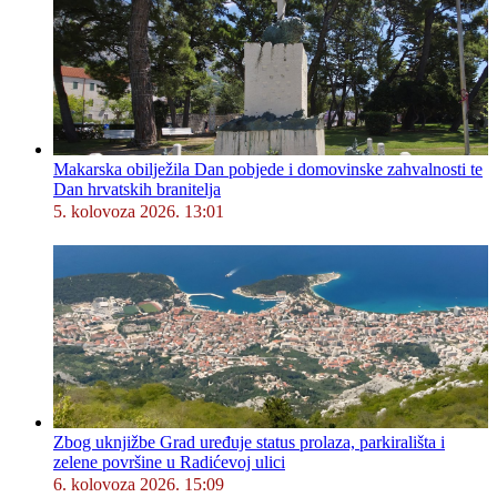
Makarska obilježila Dan pobjede i domovinske zahvalnosti te
Dan hrvatskih branitelja
5. kolovoza 2026. 13:01
Zbog uknjižbe Grad uređuje status prolaza, parkirališta i
zelene površine u Radićevoj ulici
6. kolovoza 2026. 15:09