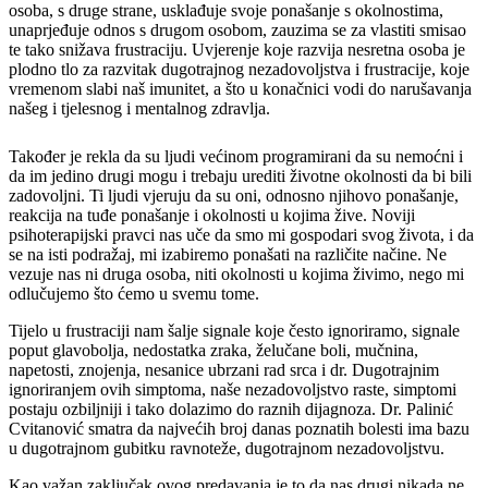
osoba, s druge strane, usklađuje svoje ponašanje s okolnostima,
unaprjeđuje odnos s drugom osobom, zauzima se za vlastiti smisao
te tako snižava frustraciju. Uvjerenje koje razvija nesretna osoba je
plodno tlo za razvitak dugotrajnog nezadovoljstva i frustracije, koje
vremenom slabi naš imunitet, a što u konačnici vodi do narušavanja
našeg i tjelesnog i mentalnog zdravlja.
Također je rekla da su ljudi većinom programirani da su nemoćni i
da im jedino drugi mogu i trebaju urediti životne okolnosti da bi bili
zadovoljni. Ti ljudi vjeruju da su oni, odnosno njihovo ponašanje,
reakcija na tuđe ponašanje i okolnosti u kojima žive. Noviji
psihoterapijski pravci nas uče da smo mi gospodari svog života, i da
se na isti podražaj, mi izabiremo ponašati na različite načine. Ne
vezuje nas ni druga osoba, niti okolnosti u kojima živimo, nego mi
odlučujemo što ćemo u svemu tome.
Tijelo u frustraciji nam šalje signale koje često ignoriramo, signale
poput glavobolja, nedostatka zraka, želučane boli, mučnina,
napetosti, znojenja, nesanice ubrzani rad srca i dr. Dugotrajnim
ignoriranjem ovih simptoma, naše nezadovoljstvo raste, simptomi
postaju ozbiljniji i tako dolazimo do raznih dijagnoza. Dr. Palinić
Cvitanović smatra da najvećih broj danas poznatih bolesti ima bazu
u dugotrajnom gubitku ravnoteže, dugotrajnom nezadovoljstvu.
Kao važan zaključak ovog predavanja je to da nas drugi nikada ne