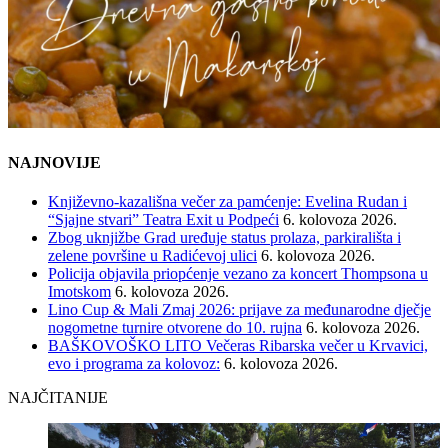
NAJNOVIJE
Književno-kazališna večer za pamćenje: Evelina Rudan i
“Sjajne stvari” Teatra Exit u Podpeći
6. kolovoza 2026.
Zbog uknjižbe Grad uređuje status prolaza, parkirališta i
zelene površine u Radićevoj ulici
6. kolovoza 2026.
Policija objavila priopćenje vezano za koncert Thompsona u
Imotskom
6. kolovoza 2026.
Lino Cup & Mali Zmaj 2026: prijave za međunarodne dječje
nogometne turnire otvorene do 10. rujna
6. kolovoza 2026.
BAŠKOVOŠKO LITO Večeras Ribarska večer u Krvavici,
evo i programa za kolovoz:
6. kolovoza 2026.
NAJČITANIJE