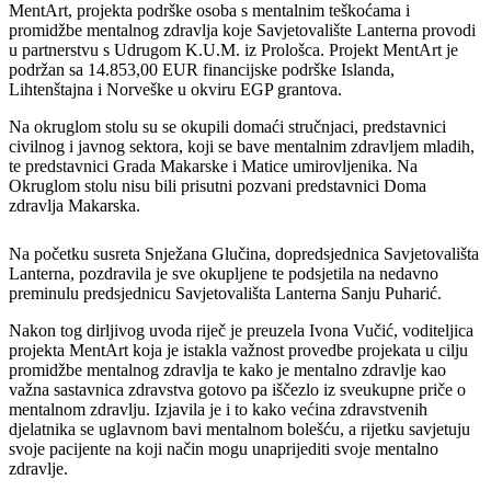
MentArt, projekta podrške osoba s mentalnim teškoćama i
promidžbe mentalnog zdravlja koje Savjetovalište Lanterna provodi
u partnerstvu s Udrugom K.U.M. iz Prološca. Projekt MentArt je
podržan sa 14.853,00 EUR financijske podrške Islanda,
Lihtenštajna i Norveške u okviru EGP grantova.
Na okruglom stolu su se okupili domaći stručnjaci, predstavnici
civilnog i javnog sektora, koji se bave mentalnim zdravljem mladih,
te predstavnici Grada Makarske i Matice umirovljenika. Na
Okruglom stolu nisu bili prisutni pozvani predstavnici Doma
zdravlja Makarska.
Na početku susreta Snježana Glučina, dopredsjednica Savjetovališta
Lanterna, pozdravila je sve okupljene te podsjetila na nedavno
preminulu predsjednicu Savjetovališta Lanterna Sanju Puharić.
Nakon tog dirljivog uvoda riječ je preuzela Ivona Vučić, voditeljica
projekta MentArt koja je istakla važnost provedbe projekata u cilju
promidžbe mentalnog zdravlja te kako je mentalno zdravlje kao
važna sastavnica zdravstva gotovo pa iščezlo iz sveukupne priče o
mentalnom zdravlju. Izjavila je i to kako većina zdravstvenih
djelatnika se uglavnom bavi mentalnom bolešću, a rijetku savjetuju
svoje pacijente na koji način mogu unaprijediti svoje mentalno
zdravlje.