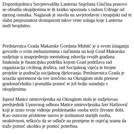
Dopredsjednica Savjetovališta Lanterna Snježana Glučina ponovo
se obratila okupljenima te ih kratko upoznala s radom Udruge od
njenog osnutka. Naglasak je stavila na savjetodavni i terapijski rad te
slabu prepoznatost dostupnosti takve vrste usluga koje Lanterna
nudi besplatno.
Predstavnica Grada Makarske Gordana Muhtić je u svom izlaganju
govorilo o svim mehanizmima i načinima na koji Grad Makarska
sudjeluje u unaprjeđenju mentalnog zdravlja svojih građana.
Istaknula je financijsku podršku kojom Grad podržava rad
organizacija civilnog društva, rad Socijalnog vijeća te brojne
projekte iz područja socijalnog djelovanja. Predstavnica Grada je
izrazila spremnost da sve izrečeno na Okruglom stolu prenese
gradonačelniku i ponudila pomoć te još bolju suradnju s
okupljenima.
Ispred Matice umirovljenika na Okruglom stolu je sudjelovao
predsjednik Upravnog odbora Matice umirovljenika Izet Hafizović
koji je iznio svoje viđenje problematike osoba treće životne dobi.
Kao osnovne probleme naveo je izoliranost starijih osoba,
neaktivnost, teškoću da se odluče na promjene te osjećaj srama da
traže pomoć ukoliko je pomoć potrebna.