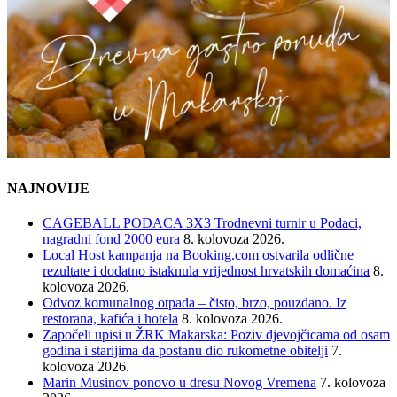
NAJNOVIJE
CAGEBALL PODACA 3X3 Trodnevni turnir u Podaci,
nagradni fond 2000 eura
8. kolovoza 2026.
Local Host kampanja na Booking.com ostvarila odlične
rezultate i dodatno istaknula vrijednost hrvatskih domaćina
8.
kolovoza 2026.
Odvoz komunalnog otpada – čisto, brzo, pouzdano. Iz
restorana, kafića i hotela
8. kolovoza 2026.
Započeli upisi u ŽRK Makarska: Poziv djevojčicama od osam
godina i starijima da postanu dio rukometne obitelji
7.
kolovoza 2026.
Marin Musinov ponovo u dresu Novog Vremena
7. kolovoza