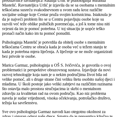
predstavnice ravnateljica Natalija Urlić te psihologinja Miranda
Mastelić. Ravnateljica Urlić je izjavila da se sa osobama s mentalnim
teškoćama susreću svakodnevnom u svom radu kroz različite
socijalne usluge koje Centar pruža svojim korisnicima. Istaknula je
da je najveći problem što se u Centru pojavljuju osobe koje su
razvili već teže oblike psihičkih poremećaja, a još k tome nisu niti
svjesni da im je pomoć potrebna. U toj situaciju je uopće teško
pronaći način kako im tu pomoć ponuditi.
Psihologinja Mastelić je potvrdila da obitelj osobe s mentalnim
teškoćama Centru se obraća kada je osoba već u težem stanju te
kada je potrebna mjera liječenja. A liječenje se ne može organizirati
bez privole te osobe.
Marica Garmaz, psihologinja u OŠ S. Ivičevića, je govorila o ovoj
problematici iz perspektive obrazovnog sustava. Izjavljuje da novi
razvoj tehnologije koja nam je u nekim područjima život bila od
velike pomoć, ali s druge strane čini veliku štetu osobito našoj djeci i
mladima. U školi postoje jako veliki zahtjevi na različitim razinama
što ostavlja malo prostora stručnjacima iz skrbi o mentalnom
zdravlju za kvalitetan rad na ovom području. Kao niz problema
navela je sudar vrijednosti, visoka očekivanja, potrošačko društvo,
težnja ka savršenstvu.
Sve ovo psihologinja Garmaz navodi kao otegotnu okolnost za
zdrav i siguran odgoj naše djece. Smatra da je preventiva ključna te