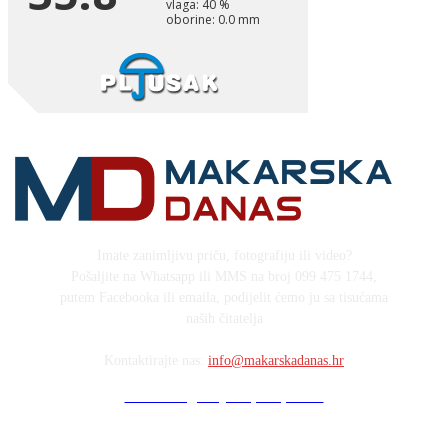
Imate zanimljivu priču, fotografiju ili video?
Pošaljite na Whatsapp ili MMS na broj 099 475 1744,
putem Facebooka ili emaila, podijelit ćemo ju sa tisućama
naših čitatelja
Kontaktirajte nas:
info@makarskadanas.hr
Stock images by Depositphotos