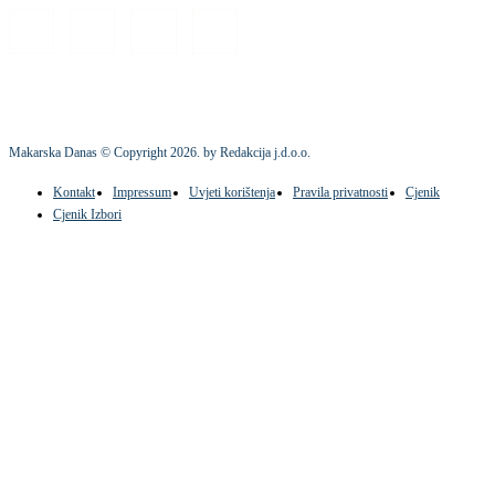
Makarska Danas © Copyright
2026
. by Redakcija j.d.o.o.
Kontakt
Impressum
Uvjeti korištenja
Pravila privatnosti
Cjenik
Cjenik Izbori