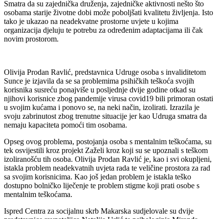
Smatra da su zajednička druženja, zajedničke aktivnosti nešto što
osobama starije životne dobi može poboljšati kvalitetu življenja. Isto
tako je ukazao na neadekvatne prostorne uvjete u kojima
organizacija djeluju te potrebu za određenim adaptacijama ili čak
novim prostorom.
Olivija Prodan Ravlić, predstavnica Udruge osoba s invaliditetom
Sunce je izjavila da se sa problemima psihičkih teškoća svojih
korisnika susreću ponajviše u posljednje dvije godine otkad su
njihovi korisnice zbog pandemije virusa covid19 bili primoran ostati
u svojim kućama i ponovo se, na neki način, izolirati. Izrazila je
svoju zabrinutost zbog trenutne situacije jer kao Udruga smatra da
nemaju kapaciteta pomoći tim osobama.
Opseg ovog problema, postojanja osoba s mentalnim teškoćama, su
tek osvijestili kroz projekt Zaželi kroz koji su se upoznali s teškom
izoliranošću tih osoba. Olivija Prodan Ravlić je, kao i svi okupljeni,
istakla problem neadekvatnih uvjeta rada te veličine prostora za rad
sa svojim korisnicima. Kao još jedan problem je istakla teško
dostupno bolničko liječenje te problem stigme koji prati osobe s
mentalnim teškoćama.
Ispred Centra za socijalnu skrb Makarska sudjelovale su dvije