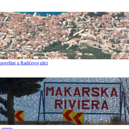
 površine u Radićevoj ulici
 srpnju