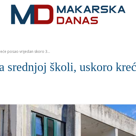
RIVIJERA
VIJESTI
MOZAIK
MAKARSKA
SPOR
eće posao vrijedan skoro 3...
 srednjoj školi, uskoro kreć