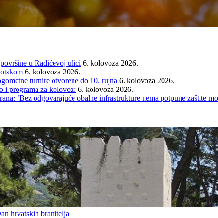
 površine u Radićevoj ulici
6. kolovoza 2026.
Imotskom
6. kolovoza 2026.
gometne turnire otvorene do 10. rujna
6. kolovoza 2026.
i programa za kolovoz:
6. kolovoza 2026.
rana: ‘Bez odgovarajuće obalne infrastrukture nema potpune zaštite mo
an hrvatskih branitelja