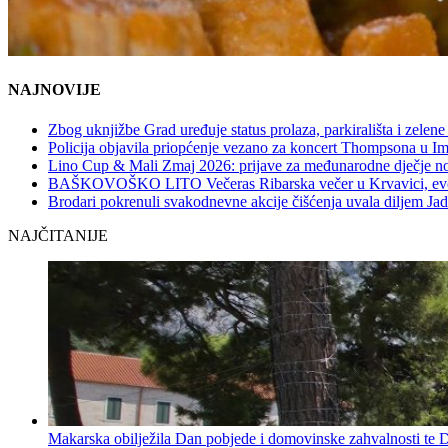
NAJNOVIJE
Zbog uknjižbe Grad uređuje status prolaza, parkirališta i zelene
Policija objavila priopćenje vezano za koncert Thompsona u 
Lino Cup & Mali Zmaj 2026: prijave za međunarodne dječje no
BAŠKOVOŠKO LITO Večeras Ribarska večer u Krvavici, evo 
Brodari pokrenuli svakodnevne akcije čišćenja uvala diljem Jad
NAJČITANIJE
Makarska obilježila Dan pobjede i domovinske zahvalnosti te D