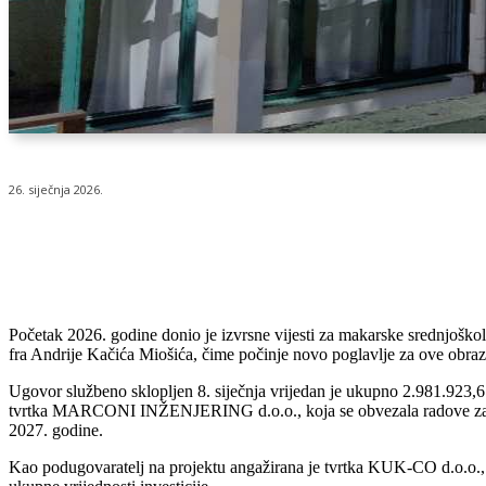
26. siječnja 2026.
Udio
Početak 2026. godine donio je izvrsne vijesti za makarske srednjoškol
fra Andrije Kačića Miošića, čime počinje novo poglavlje za ove obra
Ugovor službeno sklopljen 8. siječnja vrijedan je ukupno 2.981.923,
tvrtka MARCONI INŽENJERING d.o.o., koja se obvezala radove završiti
2027. godine.
Kao podugovaratelj na projektu angažirana je tvrtka KUK-CO d.o.o., ko