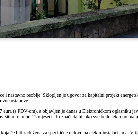
ce i nastavno osoblje. Sklopljen je ugovor za kapitalni projekt energet
zovne ustanove.
67 eura (s PDV-om), a objavljen je danas u Elektroničkom oglasniku ja
 u roku od 15 mjeseci. To znači da bi, ako sve bude teklo prema plan
ja će biti zadužena za specifične radove na elektroinstalacijama. Vrije