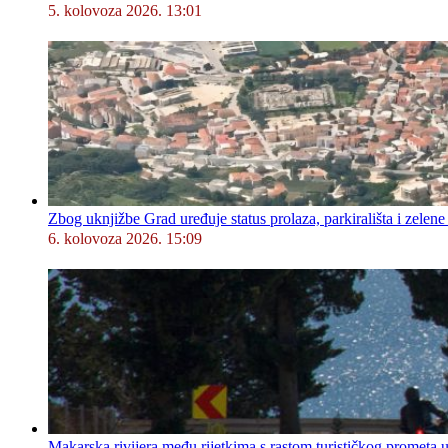
5. kolovoza 2026. 13:01
Zbog uknjižbe Grad uređuje status prolaza, parkirališta i zelene
6. kolovoza 2026. 15:09
Makarska rivijera među rijetkima s rastom turističkog prometa u