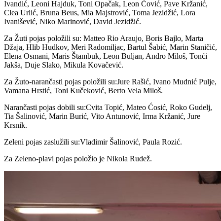
Ivandić, Leoni Hajduk, ⁠Toni Opačak, Leon Čović, Pave Kržanić,
Clea Urlić, ⁠Bruna Beus, Mia Majstrović, ⁠Toma Jezidžić, Lora
Ivanišević, ⁠Niko Marinović, David Jezidžić.
Za Žuti pojas položili su: Matteo Rio Araujo, Boris Bajlo, Marta
Džaja, ⁠Hlib Hudkov, Meri Radomiljac, Bartul Šabić, Marin Staničić,
Elena Osmani, Maris Štambuk, Leon Buljan, Andro Miloš, Tonći
Jakša, Duje Slako, ⁠Mikula Kovačević.
Za Žuto-narančasti pojas položili su:Jure Rašić, ⁠Ivano Mudnić Pulje,
Vamana Hrstić, ⁠Toni Kučeković, ⁠Berto Vela Miloš.
Narančasti pojas dobili su:Cvita Topić, Mateo Ćosić, Roko Gudelj,
Tia Šalinović, Marin Burić, ⁠Vito Antunović, Irma Kržanić, Jure
Krsnik.
Zeleni pojas zaslužili su:Vladimir Šalinović, Paula Rozić.
Za Zeleno-plavi pojas položio je Nikola Rudež.