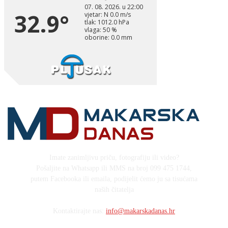
Imate zanimljivu priču, fotografiju ili video?
Pošaljite na Whatsapp ili MMS na broj 099 475 1744,
putem Facebooka ili emaila, podijelit ćemo ju sa tisućama
naših čitatelja
Kontaktirajte nas:
info@makarskadanas.hr