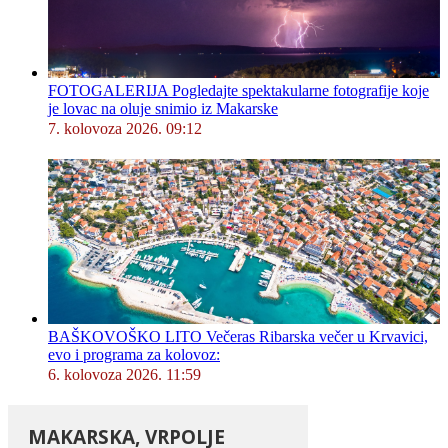
FOTOGALERIJA Pogledajte spektakularne fotografije koje
je lovac na oluje snimio iz Makarske
7. kolovoza 2026. 09:12
BAŠKOVOŠKO LITO Večeras Ribarska večer u Krvavici,
evo i programa za kolovoz:
6. kolovoza 2026. 11:59