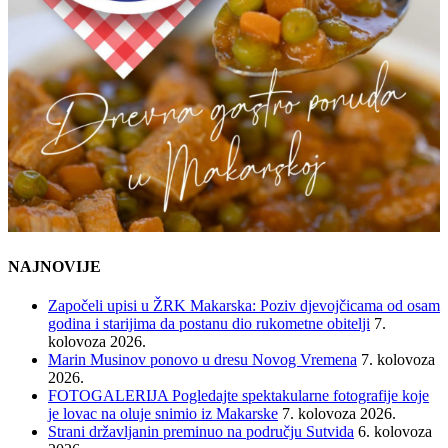
NAJNOVIJE
Započeli upisi u ŽRK Makarska: Poziv djevojčicama od osam
godina i starijima da postanu dio rukometne obitelji
7.
kolovoza 2026.
Marin Musinov ponovo u dresu Novog Vremena
7. kolovoza
2026.
FOTOGALERIJA Pogledajte spektakularne fotografije koje
je lovac na oluje snimio iz Makarske
7. kolovoza 2026.
Strani državljanin preminuo na području Sutvida
6. kolovoza