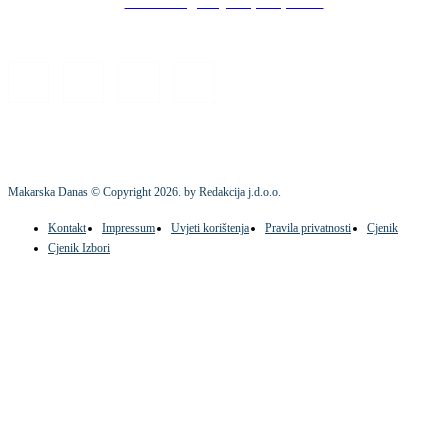
Stock images by Depositphotos
Makarska Danas © Copyright
2026
. by Redakcija j.d.o.o.
Kontakt
Impressum
Uvjeti korištenja
Pravila privatnosti
Cjenik
Cjenik Izbori