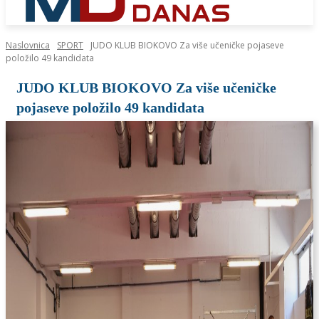
Naslovnica
SPORT
JUDO KLUB BIOKOVO Za više učeničke pojaseve
položilo 49 kandidata
JUDO KLUB BIOKOVO Za više učeničke
pojaseve položilo 49 kandidata