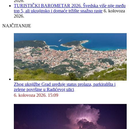
2026.
TURISTIČKI BAROMETAR 2026. Švedska više nije među
top 5, ali ukrajinsko i domaće tržište snažno raste
6. kolovoza
2026.
NAJČITANIJE
Zbog uknjižbe Grad uređuje status prolaza, parkirališta i
zelene površine u Radićevoj ulici
6. kolovoza 2026. 15:09