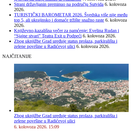
Strani državljanin preminuo na području Sutvida
6. kolovoza
2026.
TURISTIČKI BAROMETAR 2026. Švedska više nije među
top 5, ali ukrajinsko i domaće tržište snažno raste
6. kolovoza
2026.
Književno-kazališna večer za pamćenje: Evelina Rudan i
“Sjajne stvari” Teatra Exit u Podpeći
6. kolovoza 2026.
Zbog uknjižbe Grad uređuje status prolaza, parkirališta i
zelene površine u Radićevoj ulici
6. kolovoza 2026.
NAJČITANIJE
Zbog uknjižbe Grad uređuje status prolaza, parkirališta i
zelene površine u Radićevoj ulici
6. kolovoza 2026. 15:09