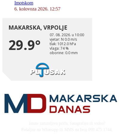
Imotskom
6. kolovoza 2026. 12:57
Imate zanimljivu priču, fotografiju ili video?
Pošaljite na Whatsapp ili MMS na broj 099 475 1744,