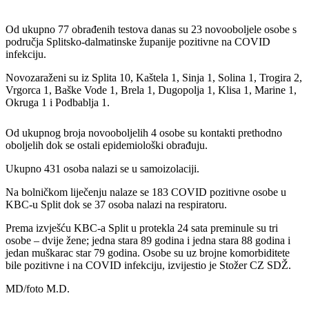
Od ukupno 77 obrađenih testova danas su 23 novooboljele osobe s
područja Splitsko-dalmatinske županije pozitivne na COVID
infekciju.
Novozaraženi su iz Splita 10, Kaštela 1, Sinja 1, Solina 1, Trogira 2,
Vrgorca 1, Baške Vode 1, Brela 1, Dugopolja 1, Klisa 1, Marine 1,
Okruga 1 i Podbablja 1.
Od ukupnog broja novooboljelih 4 osobe su kontakti prethodno
oboljelih dok se ostali epidemiološki obrađuju.
Ukupno 431 osoba nalazi se u samoizolaciji.
Na bolničkom liječenju nalaze se 183 COVID pozitivne osobe u
KBC-u Split dok se 37 osoba nalazi na respiratoru.
Prema izvješću KBC-a Split u protekla 24 sata preminule su tri
osobe – dvije žene; jedna stara 89 godina i jedna stara 88 godina i
jedan muškarac star 79 godina. Osobe su uz brojne komorbiditete
bile pozitivne i na COVID infekciju, izvijestio je Stožer CZ SDŽ.
MD/foto M.D.