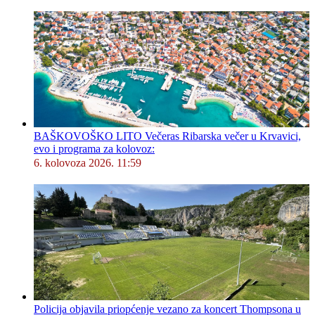
BAŠKOVOŠKO LITO Večeras Ribarska večer u Krvavici,
evo i programa za kolovoz:
6. kolovoza 2026. 11:59
Policija objavila priopćenje vezano za koncert Thompsona u