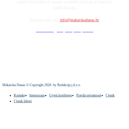
putem Facebooka ili emaila, podijelit ćemo ju sa tisućama
naših čitatelja
Kontaktirajte nas:
info@makarskadanas.hr
Stock images by Depositphotos
Makarska Danas © Copyright
2026
. by Redakcija j.d.o.o.
Kontakt
Impressum
Uvjeti korištenja
Pravila privatnosti
Cjenik
Cjenik Izbori