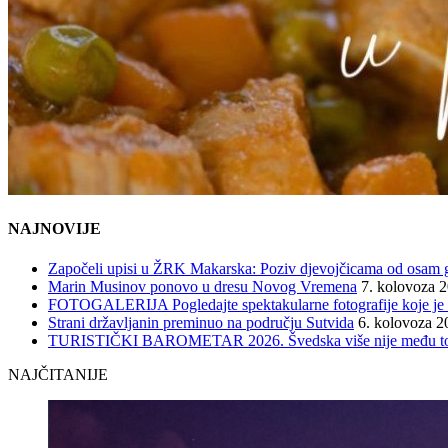
NAJNOVIJE
Započeli upisi u ŽRK Makarska: Poziv djevojčicama od osam god
Marin Musinov ponovo u dresu Novog Vremena
7. kolovoza 
FOTOGALERIJA Pogledajte spektakularne fotografije koje je l
Strani državljanin preminuo na području Sutvida
6. kolovoza 2
TURISTIČKI BAROMETAR 2026. Švedska više nije među top 5, 
NAJČITANIJE