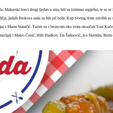
Makarski borci drugi tjedan u nizu bili su iznimno uspješni, te su se ku
a, judaši Biokova sada su bili još bolji. Kup Svetog Ante završili su s 
ljac i Marin Staničić. Turnir su s broncom oko vrata okončali Toni Ku
vljali i Mateo Ćosić, Hlib Hudkov, Tia Šalinović, Iva Skender, Berto