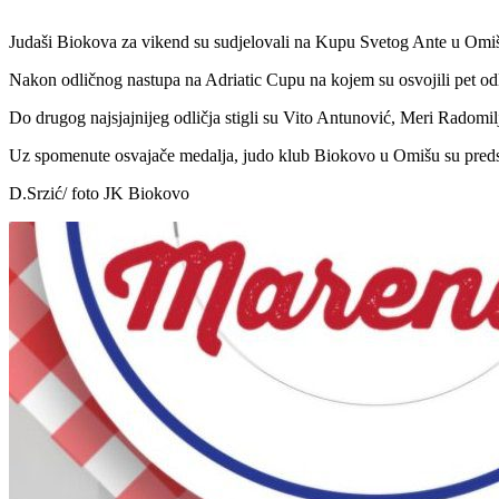
Judaši Biokova za vikend su sudjelovali na Kupu Svetog Ante u Omišu. 
Nakon odličnog nastupa na Adriatic Cupu na kojem su osvojili pet odličj
Do drugog najsjajnijeg odličja stigli su Vito Antunović, Meri Radomi
Uz spomenute osvajače medalja, judo klub Biokovo u Omišu su predsta
D.Srzić/ foto JK Biokovo