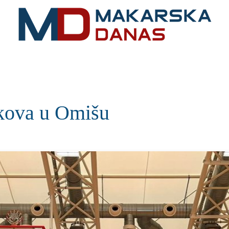
RIVIJERA
VIJESTI
MOZAIK
MAKARSKA
SPOR
okova u Omišu