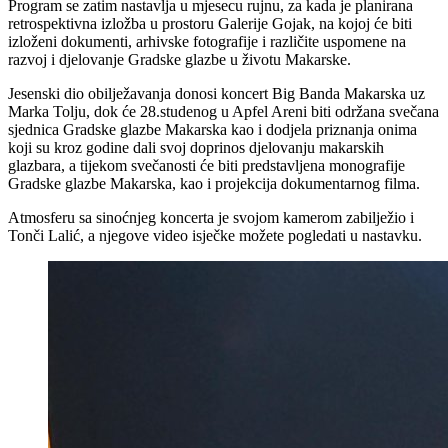
Program se zatim nastavlja u mjesecu rujnu, za kada je planirana
retrospektivna izložba u prostoru Galerije Gojak, na kojoj će biti
izloženi dokumenti, arhivske fotografije i različite uspomene na
razvoj i djelovanje Gradske glazbe u životu Makarske.
Jesenski dio obilježavanja donosi koncert Big Banda Makarska uz
Marka Tolju, dok će 28.studenog u Apfel Areni biti održana svečana
sjednica Gradske glazbe Makarska kao i dodjela priznanja onima
koji su kroz godine dali svoj doprinos djelovanju makarskih
glazbara, a tijekom svečanosti će biti predstavljena monografije
Gradske glazbe Makarska, kao i projekcija dokumentarnog filma.
Atmosferu sa sinoćnjeg koncerta je svojom kamerom zabilježio i
Tonči Lalić, a njegove video isječke možete pogledati u nastavku.