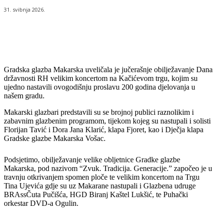
31. svibnja 2026.
Gradska glazba Makarska uveličala je jučerašnje obilježavanje Dana
državnosti RH velikim koncertom na Kačićevom trgu, kojim su
ujedno nastavili ovogodišnju proslavu 200 godina djelovanja u
našem gradu.
Makarski glazbari predstavili su se brojnoj publici raznolikim i
zabavnim glazbenim programom, tijekom kojeg su nastupali i solisti
Florijan Tavić i Dora Jana Klarić, klapa Fjoret, kao i Dječja klapa
Gradske glazbe Makarska Vošac.
Podsjetimo, obilježavanje velike obljetnice Gradke glazbe
Makarska, pod nazivom “Zvuk. Tradicija. Generacije.” započeo je u
travnju otkrivanjem spomen ploče te velikim koncertom na Trgu
Tina Ujevića gdje su uz Makarane nastupali i Glazbena udruge
BRAssČuta Pučišća, HGD Biranj Kaštel Lukšić, te Puhački
orkestar DVD-a Ogulin.