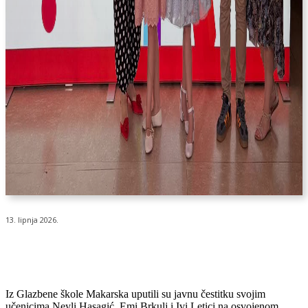
13. lipnja 2026.
Iz Glazbene škole Makarska uputili su javnu čestitku svojim
učenicima Neyli Hasagić, Emi Brkulj i Ivi Letici na osvojenom