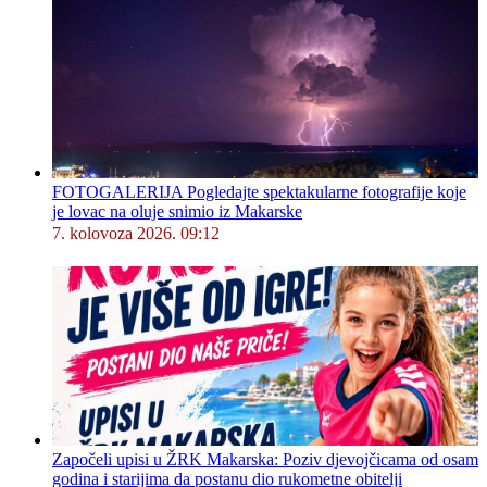
FOTOGALERIJA Pogledajte spektakularne fotografije koje
je lovac na oluje snimio iz Makarske
7. kolovoza 2026. 09:12
Započeli upisi u ŽRK Makarska: Poziv djevojčicama od osam
godina i starijima da postanu dio rukometne obitelji