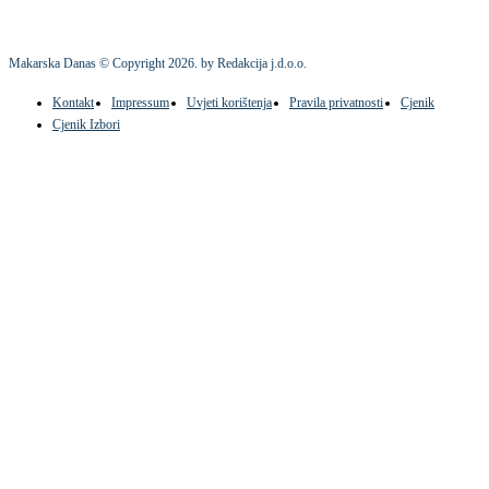
Makarska Danas © Copyright
2026
. by Redakcija j.d.o.o.
Kontakt
Impressum
Uvjeti korištenja
Pravila privatnosti
Cjenik
Cjenik Izbori