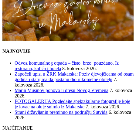
NAJNOVIJE
Odvoz komunalnog otpada – čisto, brzo, pouzdano. Iz
restorana, kafića i hotela
8. kolovoza 2026.
Započeli upisi u ŽRK Makarska: Poziv djevojčicama od osam
godina i starijima da postanu dio rukometne obitelji
7.
kolovoza 2026.
Marin Musinov ponovo u dresu Novog Vremena
7. kolovoza
2026.
FOTOGALERIJA Pogledajte spektakularne fotografije koje
je lovac na oluje snimio iz Makarske
7. kolovoza 2026.
Strani državljanin preminuo na području Sutvida
6. kolovoza
2026.
NAJČITANIJE