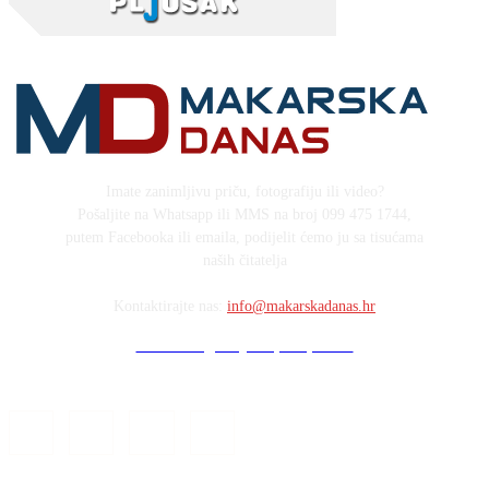
Imate zanimljivu priču, fotografiju ili video?
Pošaljite na Whatsapp ili MMS na broj 099 475 1744,
putem Facebooka ili emaila, podijelit ćemo ju sa tisućama
naših čitatelja
Kontaktirajte nas:
info@makarskadanas.hr
Stock images by Depositphotos