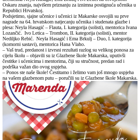
Oskaru znanja, najvišem priznanju za iznimna postignuća učenika u
Republici Hrvatskoj.
Podsjetimo, sjajne učenice i učenici iz Makarske osvojili su prve
nagrade na 64. hrvatskom natjecanju učenika i studenata glazbe i
plesa: Neyla Hasagić – Flauta, I. kategorija (solisti), mentorica Ivana
Lozančić. Ivo Letica – Trombon, II. kategorija (solisti), mentor
Nediljko Rebić. Neyla Hasagić i Ema Brkulj – Duo, I. kategorija
(komorni sastavi), mentorica Hana Vlaho.
– Vaš trud, predanost i izvrsni rezultati razlog su velikog ponosa za
cijelu školu – objavili su iz Glazbene škole Makarska, uputivši
čestitke i ućenicima i mentorima, čiji su stručnost, predan rad i
podrška važan dio ovog uspjeha.
– Ponos ste naše škole! Čestitamo i želimo vam još mnogo uspjeha
na vašem glazbenom putu – poručili su iz Glazbene škole Makarska.