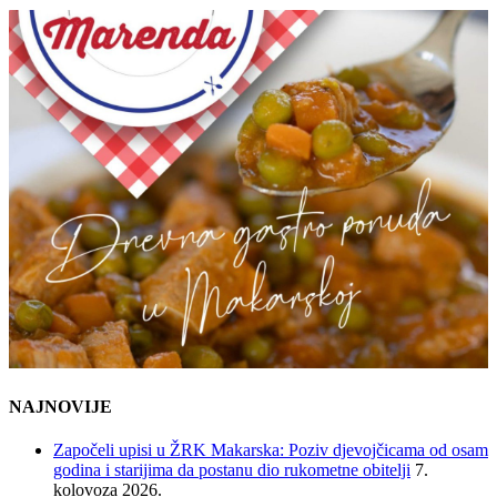
NAJNOVIJE
Započeli upisi u ŽRK Makarska: Poziv djevojčicama od osam
godina i starijima da postanu dio rukometne obitelji
7.
kolovoza 2026.