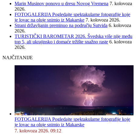
Marin Musinov ponovo u dresu Novog Vremena
7. kolovoza
2026.
FOTOGALERIJA Pogledajte spektakularne fotografije koje
je lovac na oluje snimio iz Makarske
7. kolovoza 2026.
Strani državljanin preminuo na području Sutvida
6. kolovoza
2026.
TURISTIČKI BAROMETAR 2026. Švedska više nije među
top 5, ali ukrajinsko i domaće tržište snažno raste
6. kolovoza
2026.
NAJČITANIJE
FOTOGALERIJA Pogledajte spektakularne fotografije koje
je lovac na oluje snimio iz Makarske
7. kolovoza 2026. 09:12