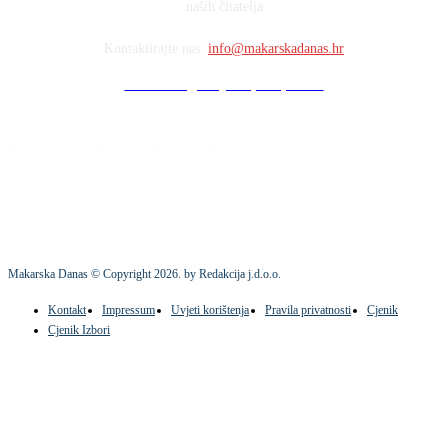
naših čitatelja
Kontaktirajte nas:
info@makarskadanas.hr
Stock images by Depositphotos
Makarska Danas © Copyright
2026
. by Redakcija j.d.o.o.
Kontakt
Impressum
Uvjeti korištenja
Pravila privatnosti
Cjenik
Cjenik Izbori