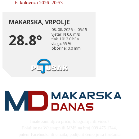
6. kolovoza 2026. 20:53
Imate zanimljivu priču, fotografiju ili video?
Pošaljite na Whatsapp ili MMS na broj 099 475 1744,
putem Facebooka ili emaila, podijelit ćemo ju sa tisućama