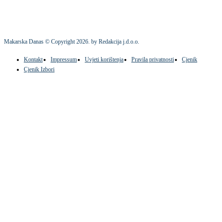
Makarska Danas © Copyright
2026
. by Redakcija j.d.o.o.
Kontakt
Impressum
Uvjeti korištenja
Pravila privatnosti
Cjenik
Cjenik Izbori