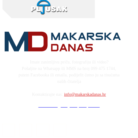
Imate zanimljivu priču, fotografiju ili video?
Pošaljite na Whatsapp ili MMS na broj 099 475 1744,
putem Facebooka ili emaila, podijelit ćemo ju sa tisućama
naših čitatelja
Kontaktirajte nas:
info@makarskadanas.hr
Stock images by Depositphotos