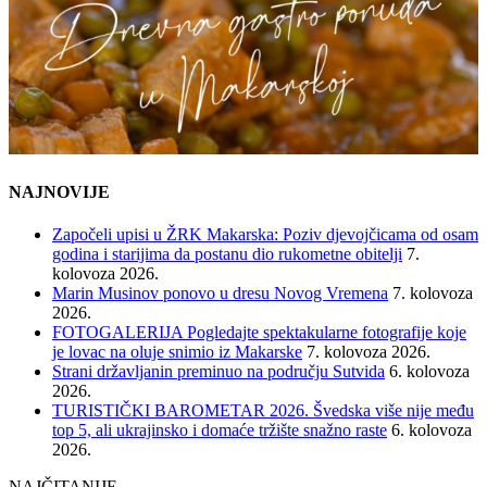
NAJNOVIJE
Započeli upisi u ŽRK Makarska: Poziv djevojčicama od osam
godina i starijima da postanu dio rukometne obitelji
7.
kolovoza 2026.
Marin Musinov ponovo u dresu Novog Vremena
7. kolovoza
2026.
FOTOGALERIJA Pogledajte spektakularne fotografije koje
je lovac na oluje snimio iz Makarske
7. kolovoza 2026.
Strani državljanin preminuo na području Sutvida
6. kolovoza
2026.
TURISTIČKI BAROMETAR 2026. Švedska više nije među
top 5, ali ukrajinsko i domaće tržište snažno raste
6. kolovoza
2026.
NAJČITANIJE