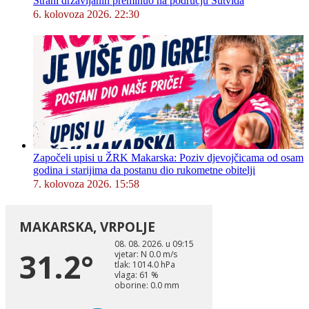
Strani državljanin preminuo na području Sutvida
6. kolovoza 2026. 22:30
Započeli upisi u ŽRK Makarska: Poziv djevojčicama od osam
godina i starijima da postanu dio rukometne obitelji
7. kolovoza 2026. 15:58