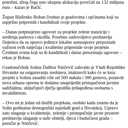
potrebni, zbog čega smo ukupnu alokaciju povećali na 132 milijuna
eura – kazao je Bačić.
Župan Blaženko Boban čestitao je gradovima i općinama koji su
uspješno pripremili i kandidirali svoje projekte.
– Danas potpisujemo ugovore za projekte zelene tranzicije i
uređenja parkova i okoliša. Posebno zadovoljstvo predstavlja
činjenica da su upravo jedinice lokalne samouprave prepoznale
važnost ovih natječaja i kvalitetno pripremile svoje projekte.
Čestitam svima koji su ih kandidirali i danas preuzimaju ugovore –
rekao je Boban.
Gradonačelnik Solina Dalibor Ninčević zahvalio je Vladi Republike
Hrvatske na osiguravanju sredstava, istaknuvši kako će se kroz
projekt u Solinu zasaditi više od 500 stabala i 300 grmova, postaviti
nova urbana oprema te dodatno unaprijediti pristupačnost javnim
sadržajima, uključujući dječja igrališta prilagođena osobama s
invaliditetom.
– Ovo mi je jedan od dražih projekata, osobito kada znamo da je
Solin godinama demografski najmlađi grad u Hrvatskoj. Upravo
zato ulaganje u kvalitetnije, zelenije i pristupačnije javne prostore
predstavlja ulaganje u naše obitelji, djecu i budućnost grada –
poručio je Ninčević.