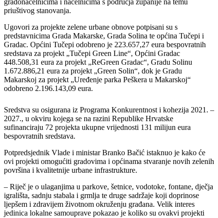
gradonačelnicima i načelnicima s područja županije na temu
priuštivog stanovanja.
Ugovori za projekte zelene urbane obnove potpisani su s
predstavnicima Grada Makarske, Grada Solina te općina Tučepi i
Gradac. Općini Tučepi odobreno je 223.657,27 eura bespovratnih
sredstava za projekt „Tučepi Green Line“, Općini Gradac
448.508,31 eura za projekt „ReGreen Gradac“, Gradu Solinu
1.672.886,21 eura za projekt „Green Solin“, dok je Gradu
Makarskoj za projekt „Uređenje parka Peškera u Makarskoj“
odobreno 2.196.143,09 eura.
Sredstva su osigurana iz Programa Konkurentnost i kohezija 2021. –
2027., u okviru kojega se na razini Republike Hrvatske
sufinanciraju 72 projekta ukupne vrijednosti 131 milijun eura
bespovratnih sredstava.
Potpredsjednik Vlade i ministar Branko Bačić istaknuo je kako će
ovi projekti omogućiti gradovima i općinama stvaranje novih zelenih
površina i kvalitetnije urbane infrastrukture.
– Riječ je o ulaganjima u parkove, šetnice, vodotoke, fontane, dječja
igrališta, sadnju stabala i grmlja te druge sadržaje koji doprinose
ljepšem i zdravijem životnom okruženju građana. Velik interes
jedinica lokalne samouprave pokazao je koliko su ovakvi projekti