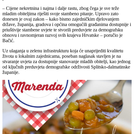
– Cijene nekretnina i najma i dalje rastu, zbog čega je sve teže
mladim obiteljima riješiti svoje stambeno pitanje. Upravo zato
donesen je ovaj zakon – kako bismo zajedničkim djelovanjem
države, županija, gradova i općina omogućili građanima dostupnije i
priuštivije stambene uvjete te stvorili preduvjete za demografsku
obnovu i ravnomjeran razvoj svih krajeva Hrvatske – poručio je
Bačić.
Uz ulaganja u zelenu infrastrukturu koja će unaprijediti kvalitetu
života u lokalnim zajednicama, poseban naglasak stavljen je na
stvaranje uvjeta za dostupnije stanovanje mladih obitelji, kao jednog
od ključnih preduvjeta demografske održivosti Splitsko-dalmatinske
županije.