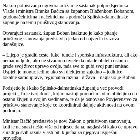
Nakon potpisivanja ugovora održan je sastanak potpredsjednika
Vlade i ministra Branka Bačića sa županom Blaženkom Bobanom,
gradonačelnicima i načelnicima s područja Splitsko-dalmatinske
županije na temu priuštivog stanovanja.
Otvarajući sastanak, župan Boban istaknuo je kako pitanje
priuštivog stanovanja predstavlja jedan od najvećih izazova
današnjice.
– Lijepo je graditi ceste, luke, tunele i sportsku infrastrukturu, ali ako
nemamo ljude, ako ne stvaramo uvjete da mlade obitelji ostanu i
grade svoj život upravo ovdje, tada sve to gubi svoj puni smisao.
Uspjeh je moguć jedino ako svi djelujemo zajedno – jedinice
lokalne samouprave, regionalna razina i država – naglasio je Boban.
Podsjetio je i kako Splitsko-dalmatinska županija već provodi
projekt „Tu je tvoj dom“, kojim nastoji pomoći mladim obiteljima da
ostanu živjeti u svojim sredinama, te da je osnovano Povjerenstvo za
priuštivo stanovanje koje će koordinirati daljnje aktivnosti na ovom
području.
Ministar Bačić predstavio je novi Zakon o priuštivom stanovanju,
koji je na snazi nešto više od mjesec dana, naglasivši kako će upravo
suradnja svih razina vlasti biti ključna za njegovu uspješnu
provedbu.