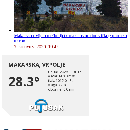
Makarska rivijera među rijetkima s rastom turističkog prometa
u srpnju
5. kolovoza 2026. 19:42