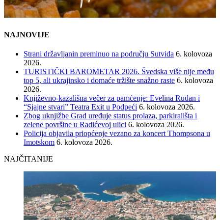
NAJNOVIJE
Strani državljanin preminuo na području Sutvida
6. kolovoza
2026.
TURISTIČKI BAROMETAR 2026. Švedska više nije među
top 5, ali ukrajinsko i domaće tržište snažno raste
6. kolovoza
2026.
Književno-kazališna večer za pamćenje: Evelina Rudan i
“Sjajne stvari” Teatra Exit u Podpeći
6. kolovoza 2026.
Zbog uknjižbe Grad uređuje status prolaza, parkirališta i
zelene površine u Radićevoj ulici
6. kolovoza 2026.
Policija objavila priopćenje vezano za koncert Thompsona u
Imotskom
6. kolovoza 2026.
NAJČITANIJE