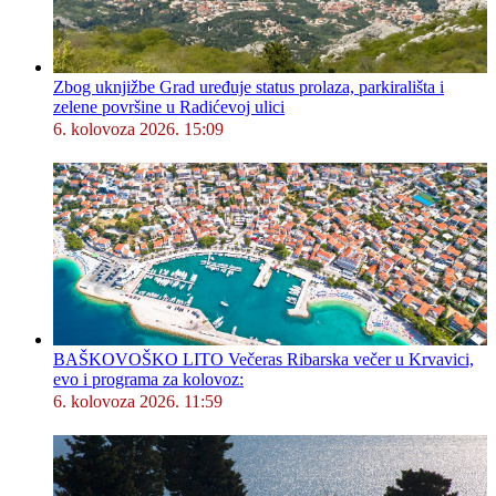
Zbog uknjižbe Grad uređuje status prolaza, parkirališta i
zelene površine u Radićevoj ulici
6. kolovoza 2026. 15:09
BAŠKOVOŠKO LITO Večeras Ribarska večer u Krvavici,
evo i programa za kolovoz:
6. kolovoza 2026. 11:59