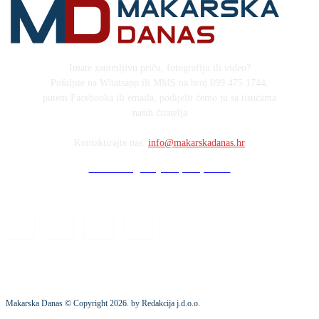
Imate zanimljivu priču, fotografiju ili video?
Pošaljite na Whatsapp ili MMS na broj 099 475 1744,
putem Facebooka ili emaila, podijelit ćemo ju sa tisućama
naših čitatelja
Kontaktirajte nas:
info@makarskadanas.hr
Stock images by Depositphotos
Makarska Danas © Copyright
2026
. by Redakcija j.d.o.o.