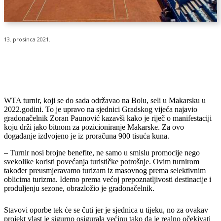
13. prosinca 2021.
WTA turnir, koji se do sada održavao na Bolu, seli u Makarsku u
2022.godini. To je upravo na sjednici Gradskog vijeća najavio
gradonačelnik Zoran Paunović kazavši kako je riječ o manifestaciji
koju drži jako bitnom za pozicioniranje Makarske. Za ovo
događanje izdvojeno je iz proračuna 900 tisuća kuna.
– Turnir nosi brojne benefite, ne samo u smislu promocije nego
svekolike koristi povećanja turističke potrošnje. Ovim turnirom
također preusmjeravamo turizam iz masovnog prema selektivnim
oblicima turizma. Idemo prema većoj prepoznatljivosti destinacije i
produljenju sezone, obrazložio je gradonačelnik.
Stavovi oporbe tek će se čuti jer je sjednica u tijeku, no za ovakav
projekt vlast je sigurno osigurala većinu tako da je realno očekivati