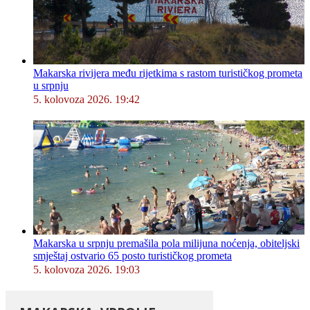
Makarska rivijera među rijetkima s rastom turističkog prometa
u srpnju
5. kolovoza 2026. 19:42
Makarska u srpnju premašila pola milijuna noćenja, obiteljski
smještaj ostvario 65 posto turističkog prometa
5. kolovoza 2026. 19:03