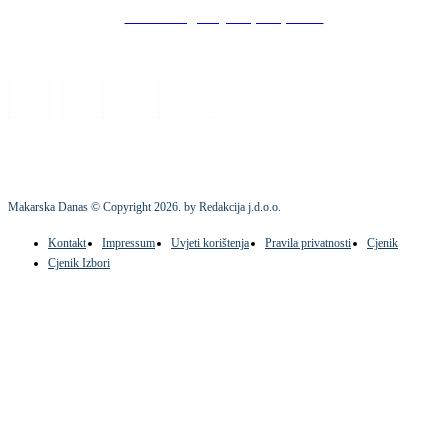
Stock images by Depositphotos
Makarska Danas © Copyright
2026
. by Redakcija j.d.o.o.
Kontakt
Impressum
Uvjeti korištenja
Pravila privatnosti
Cjenik
Cjenik Izbori