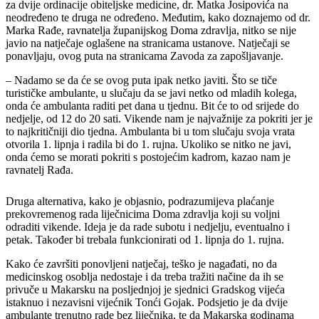
za dvije ordinacije obiteljske medicine, dr. Matka Josipovića na
neodređeno te druga ne određeno. Međutim, kako doznajemo od dr.
Marka Rađe, ravnatelja županijskog Doma zdravlja, nitko se nije
javio na natječaje oglašene na stranicama ustanove. Natječaji se
ponavljaju, ovog puta na stranicama Zavoda za zapošljavanje.
– Nadamo se da će se ovog puta ipak netko javiti. Što se tiče
turističke ambulante, u slučaju da se javi netko od mladih kolega,
onda će ambulanta raditi pet dana u tjednu. Bit će to od srijede do
nedjelje, od 12 do 20 sati. Vikende nam je najvažnije za pokriti jer je
to najkritičniji dio tjedna. Ambulanta bi u tom slučaju svoja vrata
otvorila 1. lipnja i radila bi do 1. rujna. Ukoliko se nitko ne javi,
onda ćemo se morati pokriti s postojećim kadrom, kazao nam je
ravnatelj Rađa.
Druga alternativa, kako je objasnio, podrazumijeva plaćanje
prekovremenog rada liječnicima Doma zdravlja koji su voljni
odraditi vikende. Ideja je da rade subotu i nedjelju, eventualno i
petak. Također bi trebala funkcionirati od 1. lipnja do 1. rujna.
Kako će završiti ponovljeni natječaj, teško je nagađati, no da
medicinskog osoblja nedostaje i da treba tražiti načine da ih se
privuče u Makarsku na posljednjoj je sjednici Gradskog vijeća
istaknuo i nezavisni vijećnik Tonći Gojak. Podsjetio je da dvije
ambulante trenutno rade bez liječnika, te da Makarska godinama