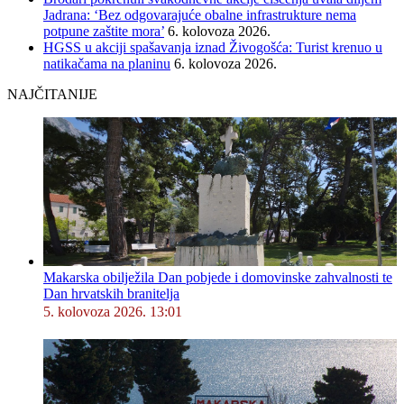
Jadrana: ‘Bez odgovarajuće obalne infrastrukture nema
potpune zaštite mora’
6. kolovoza 2026.
HGSS u akciji spašavanja iznad Živogošća: Turist krenuo u
natikačama na planinu
6. kolovoza 2026.
NAJČITANIJE
Makarska obilježila Dan pobjede i domovinske zahvalnosti te
Dan hrvatskih branitelja
5. kolovoza 2026. 13:01