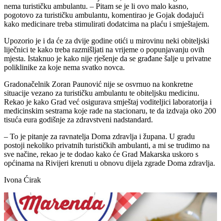
nema turističku ambulantu. – Pitam se je li ovo malo kasno,
pogotovo za turističku ambulantu, komentirao je Gojak dodajući
kako medicinare treba stimulirati dodatcima na plaću i smještajem.
Upozorio je i da će za dvije godine otići u mirovinu neki obiteljski
liječnici te kako treba razmišljati na vrijeme o popunjavanju ovih
mjesta. Istaknuo je kako nije rješenje da se građane šalje u privatne
poliklinike za koje nema svatko novca.
Gradonačelnik Zoran Paunović nije se osvrnuo na konkretne
situacije vezano za turističku ambulantu te obiteljsku medicinu.
Rekao je kako Grad već osigurava smještaj voditeljici laboratorija i
medicinskim sestrama koje rade na stacionaru, te da izdvaja oko 200
tisuća eura godišnje za zdravstveni nadstandard.
– To je pitanje za ravnatelja Doma zdravlja i župana. U gradu
postoji nekoliko privatnih turističkih ambulanti, a mi se trudimo na
sve načine, rekao je te dodao kako će Grad Makarska uskoro s
općinama na Rivijeri krenuti u obnovu dijela zgrade Doma zdravlja.
Ivona Ćirak