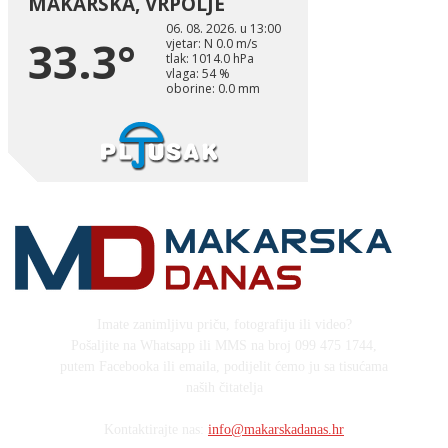
Imate zanimljivu priču, fotografiju ili video?
Pošaljite na Whatsapp ili MMS na broj 099 475 1744,
putem Facebooka ili emaila, podijelit ćemo ju sa tisućama
naših čitatelja
Kontaktirajte nas:
info@makarskadanas.hr