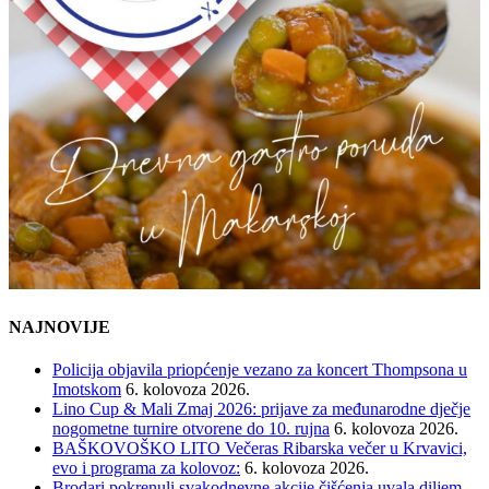
NAJNOVIJE
Policija objavila priopćenje vezano za koncert Thompsona u
Imotskom
6. kolovoza 2026.
Lino Cup & Mali Zmaj 2026: prijave za međunarodne dječje
nogometne turnire otvorene do 10. rujna
6. kolovoza 2026.
BAŠKOVOŠKO LITO Večeras Ribarska večer u Krvavici,
evo i programa za kolovoz:
6. kolovoza 2026.
Brodari pokrenuli svakodnevne akcije čišćenja uvala diljem