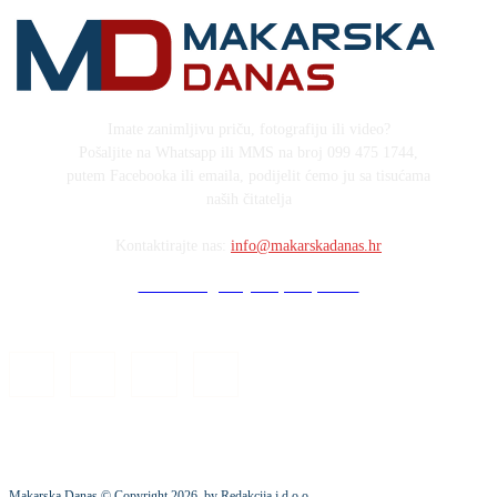
Imate zanimljivu priču, fotografiju ili video?
Pošaljite na Whatsapp ili MMS na broj 099 475 1744,
putem Facebooka ili emaila, podijelit ćemo ju sa tisućama
naših čitatelja
Kontaktirajte nas:
info@makarskadanas.hr
Stock images by Depositphotos
Makarska Danas © Copyright
2026
. by Redakcija j.d.o.o.