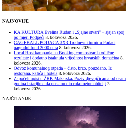
NAJNOVIJE
KA KULTURA Evelina Rudan i „Sjajne stvari” – sjajan spoj
po mjeri Podpeći
8. kolovoza 2026.
CAGEBALL PODACA 3X3 Trodnevni turnir u Podaci,
nagradni fond 2000 eura
8. kolovoza 2026.
Local Host kampanja na Booking.com ostvarila odlične
rezultate i dodatno istaknula vrijednost hrvatskih domaćina
8.
kolovoza 2026.
Odvoz komunalnog otpada – čisto, brzo, pouzdano. Iz
restorana, kafića i hotela
8. kolovoza 2026.
Započeli upisi u ŽRK Makarska: Poziv djevojčicama od osam
godina i starijima da postanu dio rukometne obitelji
7.
kolovoza 2026.
NAJČITANIJE