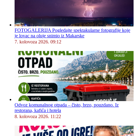
FOTOGALERIJA Pogledajte spektakularne fotografije koje
je lovac na oluje snimio iz Makarske
7. kolovoza 2026. 09:12
Odvoz komunalnog otpada – čisto, brzo, pouzdano. Iz
restorana, kafića i hotela
8. kolovoza 2026. 11:22