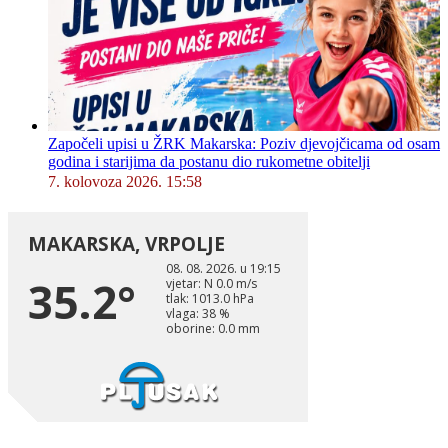
Započeli upisi u ŽRK Makarska: Poziv djevojčicama od osam
godina i starijima da postanu dio rukometne obitelji
7. kolovoza 2026. 15:58