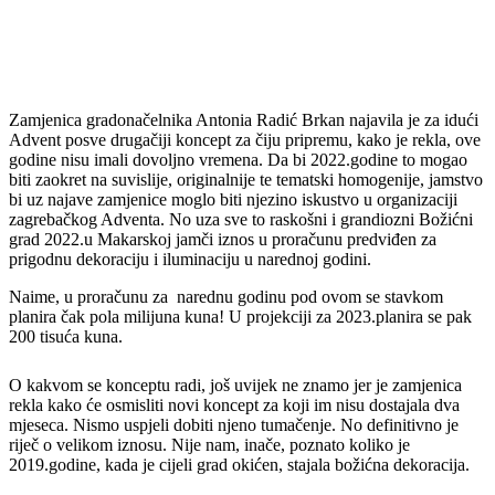
Zamjenica gradonačelnika Antonia Radić Brkan najavila je za idući
Advent posve drugačiji koncept za čiju pripremu, kako je rekla, ove
godine nisu imali dovoljno vremena. Da bi 2022.godine to mogao
biti zaokret na suvislije, originalnije te tematski homogenije, jamstvo
bi uz najave zamjenice moglo biti njezino iskustvo u organizaciji
zagrebačkog Adventa. No uza sve to raskošni i grandiozni Božićni
grad 2022.u Makarskoj jamči iznos u proračunu predviđen za
prigodnu dekoraciju i iluminaciju u narednoj godini.
Naime, u proračunu za narednu godinu pod ovom se stavkom
planira čak pola milijuna kuna! U projekciji za 2023.planira se pak
200 tisuća kuna.
O kakvom se konceptu radi, još uvijek ne znamo jer je zamjenica
rekla kako će osmisliti novi koncept za koji im nisu dostajala dva
mjeseca. Nismo uspjeli dobiti njeno tumačenje. No definitivno je
riječ o velikom iznosu. Nije nam, inače, poznato koliko je
2019.godine, kada je cijeli grad okićen, stajala božićna dekoracija.