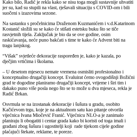
Kako bilo, Radić je rekla kako se nisu toga mogli sustavnije uhvatiti
jer su, kad su stupili na vlast, rješavali situaciju s COVID-om i bili
suočeni s izazovima sezone.
Na sastanku s pročelnicima Draženom Kuzmanićem i v.d.Katarinom
Kostanić složili su se kako će stišati estetsku buku što se tiče
rasvjetnih tijela. Zaključak je bio da se ove godine, osim
raskićavanja, neće puno bakćati s time te kako će Advent biti na
tragu lanjskog.
“Višak” svjetleće dekoracije raspoređen je, kako je kazala, po
dječjim vrtićima i školama.
– U desetom mjesecu nemate vremena osmisliti profesionalno i
konceptualno drugačiji koncept. Evaluirat ćemo ovogodišnji Božićni
grad te dogodine planiramo drugačiji koncept, vrijeme i širi tim i
dakako puno više posla nego što se to može u dva mjeseca, rekla je
Radić Brkan.
Osvrnula se na izostanak dekoracije i šušura u gradu, osobito
Kačićevom trgu, koje je na aktualnom satu kao pitanje otvorila
vijećnica Ivana Miočević Franić. Vijećnicu NLO-a je zanimalo
planiraju li obogatiti i centar grada kako bi koristi od toga imali i
građani zbog šušura i ugostitelji koji rade tijekom cijele godine
plaćajući štekate, reklame, te poreze.