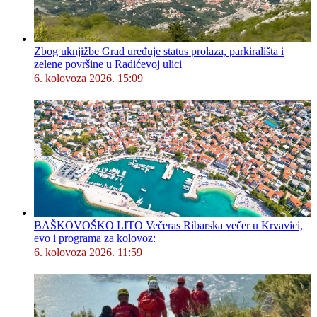
Zbog uknjižbe Grad uređuje status prolaza, parkirališta i
zelene površine u Radićevoj ulici
6. kolovoza 2026. 15:09
BAŠKOVOŠKO LITO Večeras Ribarska večer u Krvavici,
evo i programa za kolovoz:
6. kolovoza 2026. 11:59