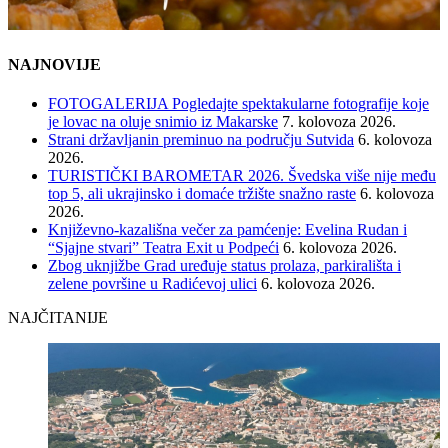
NAJNOVIJE
FOTOGALERIJA Pogledajte spektakularne fotografije koje
je lovac na oluje snimio iz Makarske
7. kolovoza 2026.
Strani državljanin preminuo na području Sutvida
6. kolovoza
2026.
TURISTIČKI BAROMETAR 2026. Švedska više nije među
top 5, ali ukrajinsko i domaće tržište snažno raste
6. kolovoza
2026.
Književno-kazališna večer za pamćenje: Evelina Rudan i
“Sjajne stvari” Teatra Exit u Podpeći
6. kolovoza 2026.
Zbog uknjižbe Grad uređuje status prolaza, parkirališta i
zelene površine u Radićevoj ulici
6. kolovoza 2026.
NAJČITANIJE