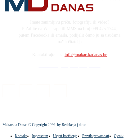
Imate zanimljivu priču, fotografiju ili video?
Pošaljite na Whatsapp ili MMS na broj 099 475 1744,
putem Facebooka ili emaila, podijelit ćemo ju sa tisućama
naših čitatelja
Kontaktirajte nas:
info@makarskadanas.hr
Stock images by Depositphotos
Makarska Danas © Copyright
2026
. by Redakcija j.d.o.o.
Kontakt
Impressum
Uvjeti korištenja
Pravila privatnosti
Cjenik