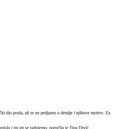
i dio posla, ali se ne petljamo u detalje i njihove motive. Za
smislu i mi im se radujemo, poručila je Tina Divić.