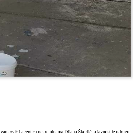
vanković i agentica nekretninama Dijana Škorlić, a javnost je udrugu