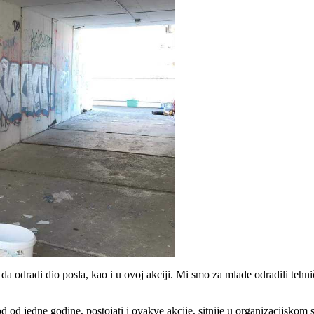
 odradi dio posla, kao i u ovoj akciji. Mi smo za mlade odradili tehničk
d od jedne godine, postojati i ovakve akcije, sitnije u organizacijskom 