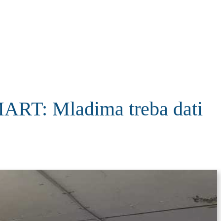
KOLUMNE
MORE
T
: Mladima treba dati