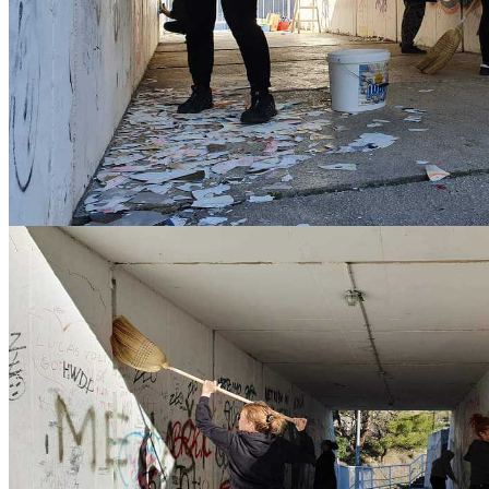
FB_IMG_1642780471790