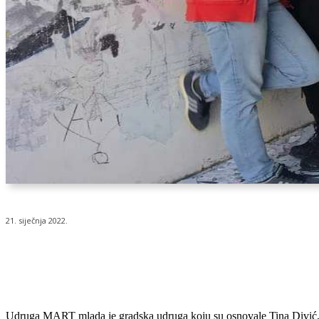
21. siječnja 2022.
Udio
Udruga MART mlada je gradska udruga koju su osnovale Tina Divić, pro