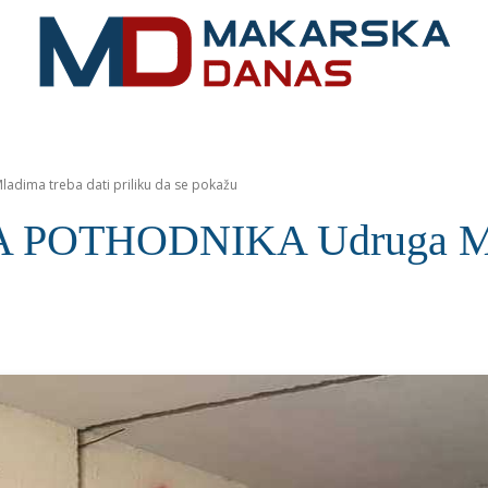
RIVIJERA
VIJESTI
MOZAIK
MAKARSKA
SPOR
ima treba dati priliku da se pokažu
OTHODNIKA Udruga MART