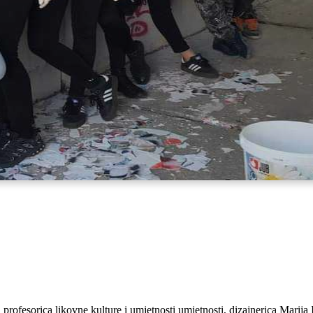
fesorica likovne kulture i umjetnosti umjetnosti, dizajnerica Marija I