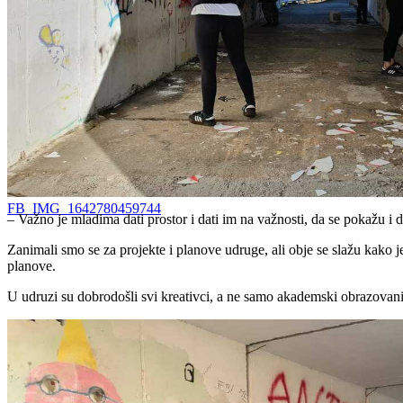
FB_IMG_1642780459744
– Važno je mladima dati prostor i dati im na važnosti, da se pokažu i d
Zanimali smo se za projekte i planove udruge, ali obje se slažu kako 
planove.
U udruzi su dobrodošli svi kreativci, a ne samo akademski obrazovani. 