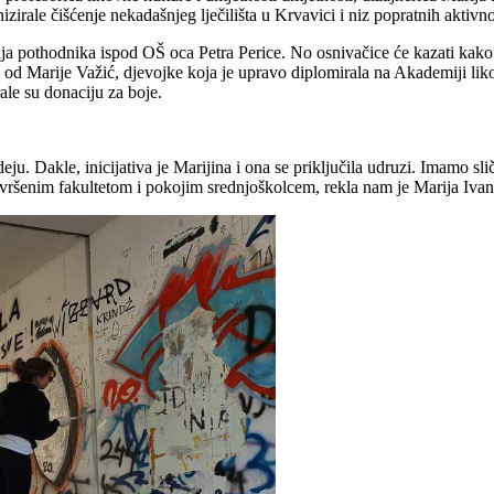
zirale čišćenje nekadašnjeg lječilišta u Krvavici i niz popratnih aktivnos
nja pothodnika ispod OŠ oca Petra Perice. No osnivačice će kazati ka
šla od Marije Važić, djevojke koja je upravo diplomirala na Akademiji 
ale su donaciju za boje.
eju. Dakle, inicijativa je Marijina i ona se priključila udruzi. Imamo sl
vršenim fakultetom i pokojim srednjoškolcem, rekla nam je Marija Ivan