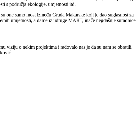
ti s područja ekologije, umjetnosti itd.
ko su one samo most između Grada Makarske koji je dao suglasnost za
likovnih umjetnosti, a dame iz udruge MART, inače negdašnje suradnice
ičnu viziju o nekim projektima i radovalo nas je da su nam se obratili.
ković.