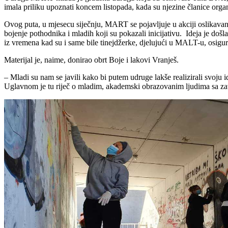
imala priliku upoznati koncem listopada, kada su njezine članice organi
Ovog puta, u mjesecu siječnju, MART se pojavljuje u akciji oslikava
bojenje pothodnika i mladih koji su pokazali inicijativu. Ideja je do
iz vremena kad su i same bile tinejdžerke, djelujući u MALT-u, osigur
Materijal je, naime, donirao obrt Boje i lakovi Vranješ.
– Mladi su nam se javili kako bi putem udruge lakše realizirali svoju id
Uglavnom je tu riječ o mladim, akademski obrazovanim ljudima sa za