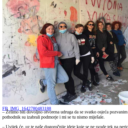
FB_IMG_1642780483188
– Želimo biti dovoljno otvorena udruga da se svatko osjeća pozvanim da
pothodnik su izabrali podmorje i mi se tu nismo miješale.
– Uvijek će, uz te naše dugoročnije ideje koje se ne svode tek na perio