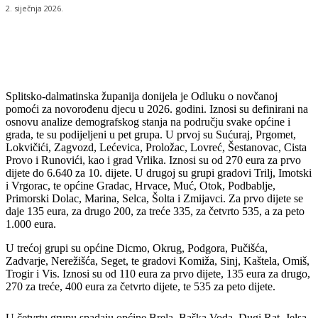
2. siječnja 2026.
Splitsko-dalmatinska županija donijela je Odluku o novčanoj
pomoći za novorođenu djecu u 2026. godini. Iznosi su definirani na
osnovu analize demografskog stanja na području svake općine i
grada, te su podijeljeni u pet grupa. U prvoj su Sućuraj, Prgomet,
Lokvičići, Zagvozd, Lećevica, Proložac, Lovreć, Šestanovac, Cista
Provo i Runovići, kao i grad Vrlika. Iznosi su od 270 eura za prvo
dijete do 6.640 za 10. dijete. U drugoj su grupi gradovi Trilj, Imotski
i Vrgorac, te općine Gradac, Hrvace, Muć, Otok, Podbablje,
Primorski Dolac, Marina, Selca, Šolta i Zmijavci. Za prvo dijete se
daje 135 eura, za drugo 200, za treće 335, za četvrto 535, a za peto
1.000 eura.
U trećoj grupi su općine Dicmo, Okrug, Podgora, Pučišća,
Zadvarje, Nerežišća, Seget, te gradovi Komiža, Sinj, Kaštela, Omiš,
Trogir i Vis. Iznosi su od 110 eura za prvo dijete, 135 eura za drugo,
270 za treće, 400 eura za četvrto dijete, te 535 za peto dijete.
U četvrtu grupu spadaju općine Brela, Baška Voda, Dugi Rat, Jelsa,