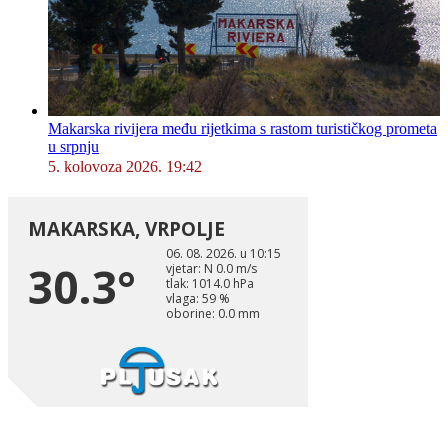
Makarska rivijera među rijetkima s rastom turističkog prometa
u srpnju
5. kolovoza 2026. 19:42