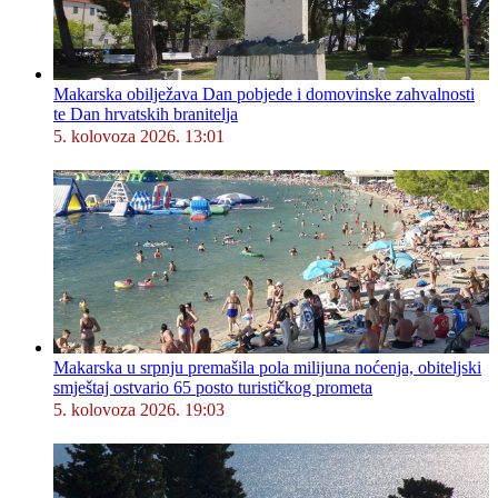
Makarska obilježava Dan pobjede i domovinske zahvalnosti
te Dan hrvatskih branitelja
5. kolovoza 2026. 13:01
Makarska u srpnju premašila pola milijuna noćenja, obiteljski
smještaj ostvario 65 posto turističkog prometa
5. kolovoza 2026. 19:03