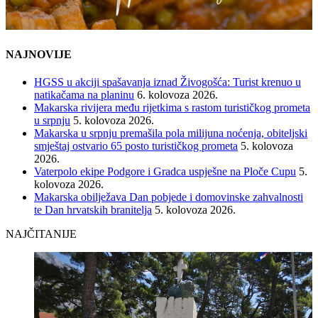
NAJNOVIJE
HGSS u akciji spašavanja iznad Živogošća: Turist krenuo u
natikačama na planinu
6. kolovoza 2026.
Makarska rivijera među rijetkima s rastom turističkog prometa
u srpnju
5. kolovoza 2026.
Makarska u srpnju premašila pola milijuna noćenja, obiteljski
smještaj ostvario 65 posto turističkog prometa
5. kolovoza
2026.
Vaterpolo ekipe Podgore i Gradca uspješne na Ploče Cupu
5.
kolovoza 2026.
Makarska obilježava Dan pobjede i domovinske zahvalnosti
te Dan hrvatskih branitelja
5. kolovoza 2026.
NAJČITANIJE