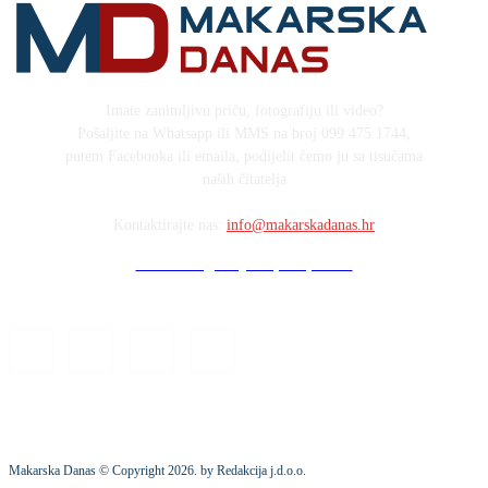
Imate zanimljivu priču, fotografiju ili video?
Pošaljite na Whatsapp ili MMS na broj 099 475 1744,
putem Facebooka ili emaila, podijelit ćemo ju sa tisućama
naših čitatelja
Kontaktirajte nas:
info@makarskadanas.hr
Stock images by Depositphotos
Makarska Danas © Copyright
2026
. by Redakcija j.d.o.o.