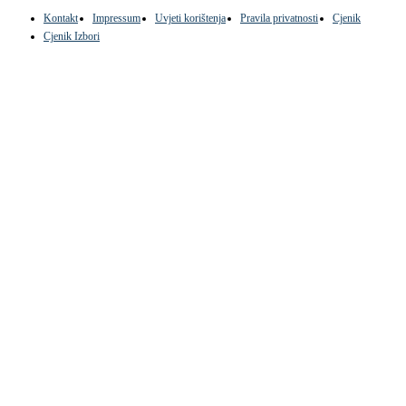
Kontakt
Impressum
Uvjeti korištenja
Pravila privatnosti
Cjenik
Cjenik Izbori