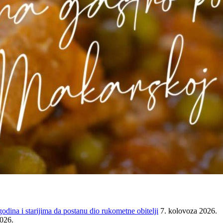
ina i starijima da postanu dio rukometne obitelji
7. kolovoza 2026.
2026.