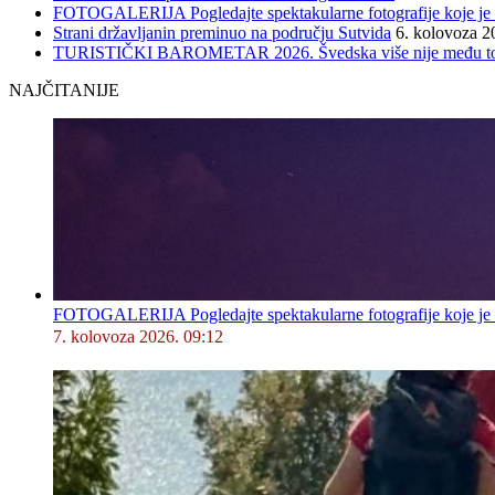
FOTOGALERIJA Pogledajte spektakularne fotografije koje je l
Strani državljanin preminuo na području Sutvida
6. kolovoza 2
TURISTIČKI BAROMETAR 2026. Švedska više nije među top 5, 
NAJČITANIJE
FOTOGALERIJA Pogledajte spektakularne fotografije koje je l
7. kolovoza 2026. 09:12