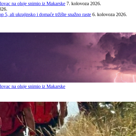
ovac na oluje snimio iz Makarske
7. kolovoza 2026.
026.
ali ukrajinsko i domaće tržište snažno raste
6. kolovoza 2026.
ovac na oluje snimio iz Makarske