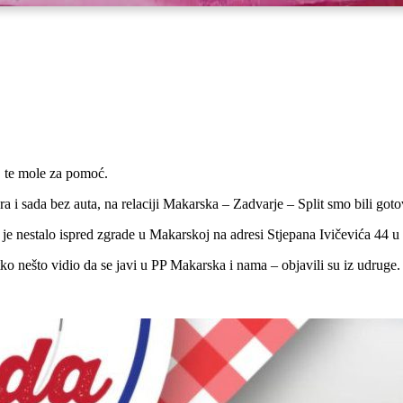
, te mole za pomoć.
ra i sada bez auta, na relaciji Makarska – Zadvarje – Split smo bili got
e nestalo ispred zgrade u Makarskoj na adresi Stjepana Ivičevića 44 u 
etko nešto vidio da se javi u PP Makarska i nama – objavili su iz udruge.