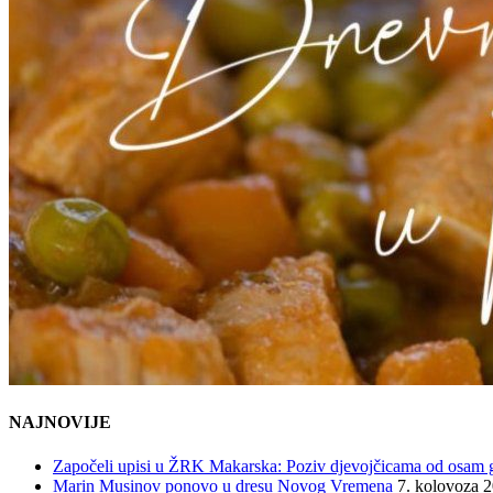
NAJNOVIJE
Započeli upisi u ŽRK Makarska: Poziv djevojčicama od osam god
Marin Musinov ponovo u dresu Novog Vremena
7. kolovoza 